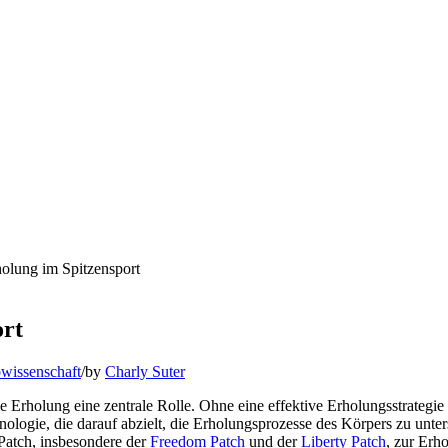
olung im Spitzensport
ort
wissenschaft
/
by
Charly Suter
 Erholung eine zentrale Rolle. Ohne eine effektive Erholungsstrategie ka
ologie, die darauf abzielt, die Erholungsprozesse des Körpers zu unter
 Patch, insbesondere der
Freedom Patch
und der
Liberty Patch
, zur Erh