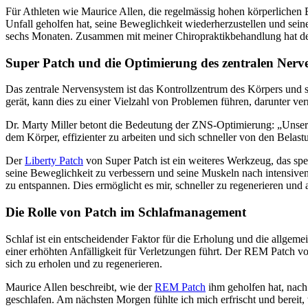
Für Athleten wie Maurice Allen, die regelmässig hohen körperlichen 
Unfall geholfen hat, seine Beweglichkeit wiederherzustellen und sein
sechs Monaten. Zusammen mit meiner Chiropraktikbehandlung hat der
Super Patch und die Optimierung des zentralen Nerv
Das zentrale Nervensystem ist das Kontrollzentrum des Körpers un
gerät, kann dies zu einer Vielzahl von Problemen führen, darunter ver
Dr. Marty Miller betont die Bedeutung der ZNS-Optimierung: „Unser Zi
dem Körper, effizienter zu arbeiten und sich schneller von den Belast
Der
Liberty Patch
von Super Patch ist ein weiteres Werkzeug, das spe
seine Beweglichkeit zu verbessern und seine Muskeln nach intensiven
zu entspannen. Dies ermöglicht es mir, schneller zu regenerieren und
Die Rolle von Patch im Schlafmanagement
Schlaf ist ein entscheidender Faktor für die Erholung und die allgem
einer erhöhten Anfälligkeit für Verletzungen führt. Der REM Patch vo
sich zu erholen und zu regenerieren.
Maurice Allen beschreibt, wie der
REM Patch
ihm geholfen hat, nach 
geschlafen. Am nächsten Morgen fühlte ich mich erfrischt und bereit,