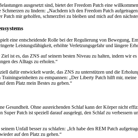
Belastungen ausgesetzt sind, bietet der Freedom Patch eine willkommen
e Schmerzen zu lindern: „Nachdem ich den Freedom Patch aufgetragen hat
 Patch mir geholfen, schmerzfrei zu bleiben und mich auf den nächste
ensystems
d spielt eine entscheidende Rolle bei der Regulierung von Bewegung
ringerte Leistungsfähigkeit, erhöhte Verletzungsgefahr und längere Erh
el ist es, das ZNS auf seinem besten Niveau zu halten, indem wir es u
ungen des Alltags zu erholen.“
ziell dafür entwickelt wurde, das ZNS zu unterstützen und die Erholun
 Trainingseinheiten zu entspannen: „Der Liberty Patch hilft mir, mei
 auf dem Platz mein Bestes zu geben.“
eine Gesundheit. Ohne ausreichenden Schlaf kann der Körper nicht effiz
n Super Patch ist speziell darauf ausgelegt, den Schlaf zu verbessern u
seinem Unfall besser zu schlafen: „Ich habe den REM Patch aufgetragen
 wieder auf den Platz zu gehen.“