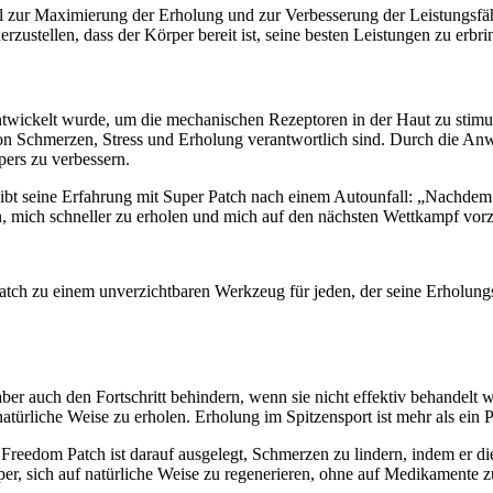
 zur Maximierung der Erholung und zur Verbesserung der Leistungsfähig
zustellen, dass der Körper bereit ist, seine besten Leistungen zu erbri
l entwickelt wurde, um die mechanischen Rezeptoren in der Haut zu stim
von Schmerzen, Stress und Erholung verantwortlich sind. Durch die An
pers zu verbessern.
eibt seine Erfahrung mit Super Patch nach einem Autounfall: „Nachde
, mich schneller zu erholen und mich auf den nächsten Wettkampf vorz
ch zu einem unverzichtbaren Werkzeug für jeden, der seine Erholungs
ber auch den Fortschritt behindern, wenn sie nicht effektiv behandelt
atürliche Weise zu erholen. Erholung im Spitzensport ist mehr als ein 
 Freedom Patch ist darauf ausgelegt, Schmerzen zu lindern, indem er d
er, sich auf natürliche Weise zu regenerieren, ohne auf Medikamente 