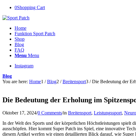
0
Shopping Cart
Home
Funktion Sport Patch
Shop
Blog
FAQ
Menu
Menu
Instagram
Blog
You are here:
Home
1
/
Blog
2
/
Breitensport
3
/
Die Bedeutung der Erh
Die Bedeutung der Erholung im Spitzensp
Oktober 17, 2024
/
0 Comments
/
in
Breitensport
,
Leistungssport
,
Neuro
In der Welt des Sports und der körperlichen Höchstleistungen spielt die
ausschöpfen. Hier kommt Super Patch ins Spiel, eine innovative Techn
diesem Artikel werfen wir einen detaillierten Blick darauf, wie Super