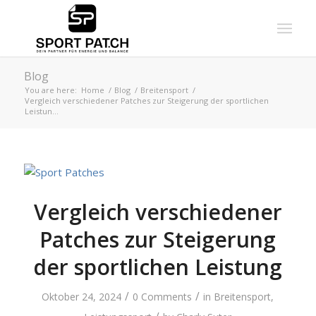
Blog
You are here:
Home
/
Blog
/
Breitensport
/
Vergleich verschiedener Patches zur Steigerung der sportlichen
Leistun...
Vergleich verschiedener
Patches zur Steigerung
der sportlichen Leistung
/
/
Oktober 24, 2024
0 Comments
in
Breitensport
,