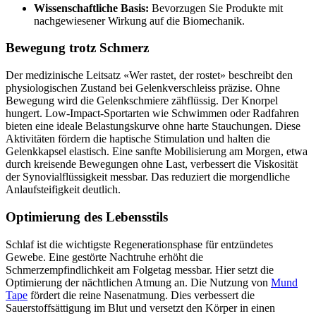
Wissenschaftliche Basis:
Bevorzugen Sie Produkte mit
nachgewiesener Wirkung auf die Biomechanik.
Bewegung trotz Schmerz
Der medizinische Leitsatz «Wer rastet, der rostet» beschreibt den
physiologischen Zustand bei Gelenkverschleiss präzise. Ohne
Bewegung wird die Gelenkschmiere zähflüssig. Der Knorpel
hungert. Low-Impact-Sportarten wie Schwimmen oder Radfahren
bieten eine ideale Belastungskurve ohne harte Stauchungen. Diese
Aktivitäten fördern die haptische Stimulation und halten die
Gelenkkapsel elastisch. Eine sanfte Mobilisierung am Morgen, etwa
durch kreisende Bewegungen ohne Last, verbessert die Viskosität
der Synovialflüssigkeit messbar. Das reduziert die morgendliche
Anlaufsteifigkeit deutlich.
Optimierung des Lebensstils
Schlaf ist die wichtigste Regenerationsphase für entzündetes
Gewebe. Eine gestörte Nachtruhe erhöht die
Schmerzempfindlichkeit am Folgetag messbar. Hier setzt die
Optimierung der nächtlichen Atmung an. Die Nutzung von
Mund
Tape
fördert die reine Nasenatmung. Dies verbessert die
Sauerstoffsättigung im Blut und versetzt den Körper in einen