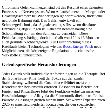
Chronische Gelenkschmerzen sind oft das Resultat eines gelernten
Prozesses im Nervensystem. Wenn Anlaufschmerz am Morgen oder
Belastungsschmerz bei Wanderungen ignoriert werden, findet eine
neuronale Bahnung statt. Das Gehirn entwickelt ein
Schmerzgedächtnis, das Signale sendet, selbst wenn die akute
Entzündung abgeklungen ist. Patienten nehmen häufig eine
Schonhaltung ein, um den Schmerz zu vermeiden. Diese
Fehlbelastung schädigt jedoch innerhalb von 12 bis 18 Monaten
auch gesunde Nachbargelenke. Zur Durchbrechung dieses
Kreislaufs bieten Technologien wie das
Boost Energy Patch
neue
Möglichkeiten, die körpereigene Regulation ohne chemische
Wirkstoffe zu unterstützen.
Gelenkspezifische Herausforderungen
Jedes Gelenk stellt individuelle Anforderungen an die Therapie. Bei
der Gonarthrose (Knie) liegt der Fokus auf der axialen
Stabilisierung, während die Coxarthrose (Hüfte) meist eine
Korrektur der Beckenstatik erfordert. Besonders im Bereich der
Finger- und Rhizarthrose führt der Funktionsverlust zu massiven
Einschränkungen im Alltag, da die Feinmotorik direkt betroffen ist.
Pauschale Lösungen greifen hier zu kurz. Schweizer Experten raten
2026 zu massgeschneiderten Konzepten, die den spezifischen