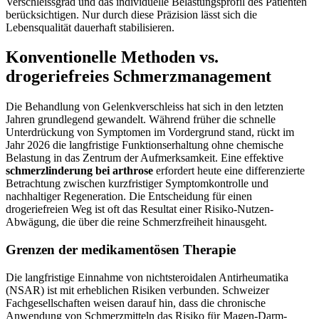
Verschleissgrad und das individuelle Belastungsprofil des Patienten
berücksichtigen. Nur durch diese Präzision lässt sich die
Lebensqualität dauerhaft stabilisieren.
Konventionelle Methoden vs.
drogeriefreies Schmerzmanagement
Die Behandlung von Gelenkverschleiss hat sich in den letzten
Jahren grundlegend gewandelt. Während früher die schnelle
Unterdrückung von Symptomen im Vordergrund stand, rückt im
Jahr 2026 die langfristige Funktionserhaltung ohne chemische
Belastung in das Zentrum der Aufmerksamkeit. Eine effektive
schmerzlinderung bei arthrose
erfordert heute eine differenzierte
Betrachtung zwischen kurzfristiger Symptomkontrolle und
nachhaltiger Regeneration. Die Entscheidung für einen
drogeriefreien Weg ist oft das Resultat einer Risiko-Nutzen-
Abwägung, die über die reine Schmerzfreiheit hinausgeht.
Grenzen der medikamentösen Therapie
Die langfristige Einnahme von nichtsteroidalen Antirheumatika
(NSAR) ist mit erheblichen Risiken verbunden. Schweizer
Fachgesellschaften weisen darauf hin, dass die chronische
Anwendung von Schmerzmitteln das Risiko für Magen-Darm-