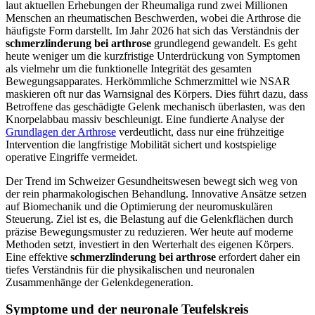
laut aktuellen Erhebungen der Rheumaliga rund zwei Millionen
Menschen an rheumatischen Beschwerden, wobei die Arthrose die
häufigste Form darstellt. Im Jahr 2026 hat sich das Verständnis der
schmerzlinderung bei arthrose
grundlegend gewandelt. Es geht
heute weniger um die kurzfristige Unterdrückung von Symptomen
als vielmehr um die funktionelle Integrität des gesamten
Bewegungsapparates. Herkömmliche Schmerzmittel wie NSAR
maskieren oft nur das Warnsignal des Körpers. Dies führt dazu, dass
Betroffene das geschädigte Gelenk mechanisch überlasten, was den
Knorpelabbau massiv beschleunigt. Eine fundierte Analyse der
Grundlagen der Arthrose
verdeutlicht, dass nur eine frühzeitige
Intervention die langfristige Mobilität sichert und kostspielige
operative Eingriffe vermeidet.
Der Trend im Schweizer Gesundheitswesen bewegt sich weg von
der rein pharmakologischen Behandlung. Innovative Ansätze setzen
auf Biomechanik und die Optimierung der neuromuskulären
Steuerung. Ziel ist es, die Belastung auf die Gelenkflächen durch
präzise Bewegungsmuster zu reduzieren. Wer heute auf moderne
Methoden setzt, investiert in den Werterhalt des eigenen Körpers.
Eine effektive
schmerzlinderung bei arthrose
erfordert daher ein
tiefes Verständnis für die physikalischen und neuronalen
Zusammenhänge der Gelenkdegeneration.
Symptome und der neuronale Teufelskreis