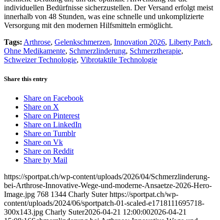
individuellen Bedürfnisse sicherzustellen. Der Versand erfolgt meist
innerhalb von 48 Stunden, was eine schnelle und unkomplizierte
Versorgung mit den modernen Hilfsmitteln ermöglicht.
Tags:
Arthrose
,
Gelenkschmerzen
,
Innovation 2026
,
Liberty Patch
,
Ohne Medikamente
,
Schmerzlinderung
,
Schmerztherapie
,
Schweizer Technologie
,
Vibrotaktile Technologie
Share this entry
Share on Facebook
Share on X
Share on Pinterest
Share on LinkedIn
Share on Tumblr
Share on Vk
Share on Reddit
Share by Mail
https://sportpat.ch/wp-content/uploads/2026/04/Schmerzlinderung-
bei-Arthrose-Innovative-Wege-und-moderne-Ansaetze-2026-Hero-
Image.jpg
768
1344
Charly Suter
https://sportpat.ch/wp-
content/uploads/2024/06/sportpatch-01-scaled-e1718111695718-
300x143.jpg
Charly Suter
2026-04-21 12:00:00
2026-04-21