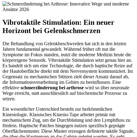
Vibrotaktile Stimulation: Ein neuer
Horizont bei Gelenkschmerzen
Die Behandlung von Gelenkbeschwerden hat sich in den letzten
Jahren fundamental gewandelt. Während früher oft nur die
Symptome im Fokus standen, nutzt die moderne Medizin heute die
körpereigene Sensorik. Vibrotaktile Stimulation setzt genau hier an.
Es handelt sich um eine Technologie, die durch haptische Reize auf
der Hautoberfläche direkt mit dem Nervensystem kommuniziert. Im
Gegensatz zu mechanischen Stützen zielt dieser Ansatz darauf ab,
die Informationsverarbeitung im Gehirn zu beeinflussen. Eine
effektive
schmerzlinderung bei arthrose
wird so über neuronale
Wege erreicht, statt ausschliesslich auf biochemische Prozesse zu
setzen.
Ein wesentlicher Unterschied besteht zur herkömmlichen
Kinesiologie. Klassisches Kinesio-Tape arbeitet primär mit
mechanischem Zug, um die Durchblutung und den Lymphfluss zu
fördern. Haptische Patches hingegen nutzen spezifisch geprägte
Oberflächenmuster. Diese Muster erzeugen definierte taktile Signale,
die über die Hautnerven an das Gehirn geleitet werden. Es geht