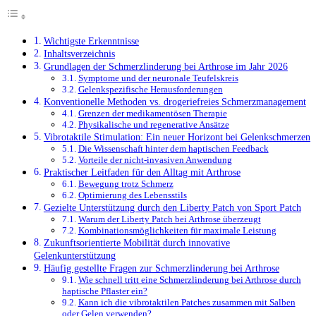
Wichtigste Erkenntnisse
Inhaltsverzeichnis
Grundlagen der Schmerzlinderung bei Arthrose im Jahr 2026
Symptome und der neuronale Teufelskreis
Gelenkspezifische Herausforderungen
Konventionelle Methoden vs. drogeriefreies Schmerzmanagement
Grenzen der medikamentösen Therapie
Physikalische und regenerative Ansätze
Vibrotaktile Stimulation: Ein neuer Horizont bei Gelenkschmerzen
Die Wissenschaft hinter dem haptischen Feedback
Vorteile der nicht-invasiven Anwendung
Praktischer Leitfaden für den Alltag mit Arthrose
Bewegung trotz Schmerz
Optimierung des Lebensstils
Gezielte Unterstützung durch den Liberty Patch von Sport Patch
Warum der Liberty Patch bei Arthrose überzeugt
Kombinationsmöglichkeiten für maximale Leistung
Zukunftsorientierte Mobilität durch innovative
Gelenkunterstützung
Häufig gestellte Fragen zur Schmerzlinderung bei Arthrose
Wie schnell tritt eine Schmerzlinderung bei Arthrose durch
haptische Pflaster ein?
Kann ich die vibrotaktilen Patches zusammen mit Salben
oder Gelen verwenden?