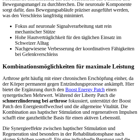
Bewegungsmangel zu durchbrechen. Die neuronale Komponente
sorgt dafür, dass Bewegungsabläufe präziser ausgeführt werden,
was den Verschleiss langfristig minimiert.
Fokus auf neuronale Signalverarbeitung statt rein
mechanischer Stütze
Hohe Hautverträglichkeit für den täglichen Einsatz im
Schweizer Alltag
Nachgewiesene Verbesserung der koordinativen Fähigkeiten
bei Gelenkverschleiss
Kombinationsmöglichkeiten für maximale Leistung
Arthrose geht häufig mit einer chronischen Erschöpfung einher, da
der Körper permanent gegen Entzündungsprozesse ankämpft. Hier
bietet die Ergänzung durch den
Boost Energy Patch
einen
synergetischen Mehrwert. Während der Liberty Patch die
schmerzlinderung bei arthrose
fokussiert, unterstützt der Boost
Patch den Energiestoffwechsel und die allgemeine Vitalität. Die
Kombination aus haptischer Stimulation und regenerativen Impulsen
schafft eine ganzheitliche Basis für einen aktiven Lebensstil.
Die Synergieeffekte zwischen haptischer Stimulation und
Regeneration sind besonders in der Rehabilitationsphase nach
akuten Schüben wertvoll. Für eine individuelle Beratung und die