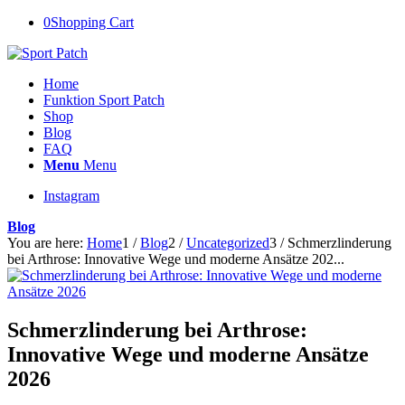
0
Shopping Cart
Home
Funktion Sport Patch
Shop
Blog
FAQ
Menu
Menu
Instagram
Blog
You are here:
Home
1
/
Blog
2
/
Uncategorized
3
/
Schmerzlinderung
bei Arthrose: Innovative Wege und moderne Ansätze 202...
Schmerzlinderung bei Arthrose:
Innovative Wege und moderne Ansätze
2026