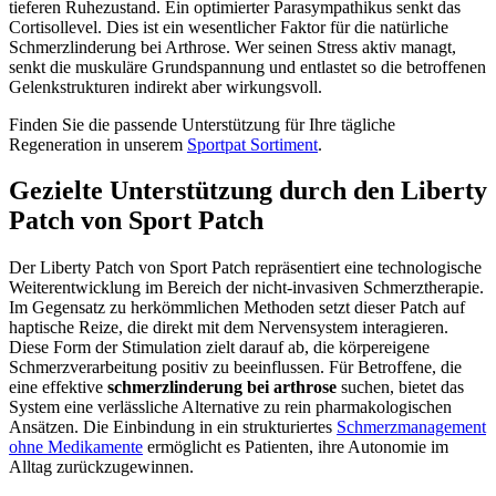
tieferen Ruhezustand. Ein optimierter Parasympathikus senkt das
Cortisollevel. Dies ist ein wesentlicher Faktor für die natürliche
Schmerzlinderung bei Arthrose. Wer seinen Stress aktiv managt,
senkt die muskuläre Grundspannung und entlastet so die betroffenen
Gelenkstrukturen indirekt aber wirkungsvoll.
Finden Sie die passende Unterstützung für Ihre tägliche
Regeneration in unserem
Sportpat Sortiment
.
Gezielte Unterstützung durch den Liberty
Patch von Sport Patch
Der Liberty Patch von Sport Patch repräsentiert eine technologische
Weiterentwicklung im Bereich der nicht-invasiven Schmerztherapie.
Im Gegensatz zu herkömmlichen Methoden setzt dieser Patch auf
haptische Reize, die direkt mit dem Nervensystem interagieren.
Diese Form der Stimulation zielt darauf ab, die körpereigene
Schmerzverarbeitung positiv zu beeinflussen. Für Betroffene, die
eine effektive
schmerzlinderung bei arthrose
suchen, bietet das
System eine verlässliche Alternative zu rein pharmakologischen
Ansätzen. Die Einbindung in ein strukturiertes
Schmerzmanagement
ohne Medikamente
ermöglicht es Patienten, ihre Autonomie im
Alltag zurückzugewinnen.