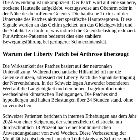
Die Anwendung ist unkompliziert: Der Patch wird auf eine saubere,
trockene Hautstelle aufgeklebt, vorzugsweise am Oberarm oder in
der Nähe des betroffenen Gelenks. Die haptische Textur auf der
Unterseite des Patches aktiviert spezifische Hautrezeptoren. Diese
Signale werden an das Gehirn geleitet, um das Gleichgewicht und
die Stabilität zu fördern, was indirekt die Gelenkbelastung reduziert.
Für Arthrose-Patienten bedeutet dies eine stabilere
Bewegungsführung bei geringerer Schmerzintensität.
Warum der Liberty Patch bei Arthrose überzeugt
Die Wirksamkeit des Patches basiert auf der neuronalen
Unterstützung. Während mechanische Hilfsmittel oft nur die
Gelenke stützen, adressiert der Liberty Patch die Signalübertragung
der Nervenbahnen. In der Schweiz legen Anwender besonderen
Wert auf die Langlebigkeit und den hohen Tragekomfort unter
wechselnden klimatischen Bedingungen. Die Patches sind
hypoallergen und halten Belastungen über 24 Stunden stand, ohne
zu verrutschen.
Schweizer Patienten berichten in internen Erhebungen aus dem Jahr
2024 von einer Steigerung der schmerzfreien Gehstrecke um
durchschnittlich 18 Prozent nach einer kontinuierlichen
Anwendungsdauer von zwei Wochen. Diese Verbesserung der
Mobilität ist entscheidend, um den Teufelskreis aus Schmerz und