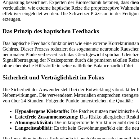
Anpassung bezeichnet. Experten der Biomechanik betonen, dass diese 
verdeutlicht, wie externe haptische Reize die propriozeptive Wahrn
effektiver eingeleitet werden. Die Schweizer Präzision in der Fertig
erzeugen.
Das Prinzip des haptischen Feedbacks
Das haptische Feedback funktioniert wie eine externe Korrekturinsta
Gehirns. Dieser Prozess reduziert das sogenannte neuronale Rauschen
neuronalen Pfade verbessert sich das Gleichgewicht spürbar. Gleichz
Signalübertragung der Nozizeptoren durch die primären taktilen Reize
ohne chemische Hilfsstoffe in seine natürliche Balance zurückführt.
Sicherheit und Verträglichkeit im Fokus
Die Sicherheit der Anwender steht bei der Entwicklung vibrotaktiler P
Nebenwirkungen. Die verwendeten Materialien entsprechen strengsten 
von über 24 Stunden. Folgende Punkte unterstreichen die Qualität:
Hypoallergene Klebstoffe:
Die Patches nutzen medizinische Ac
Latexfreie Zusammensetzung:
Das Risiko allergischer Reakti
Atmungsaktivität:
Die mikroperforierte Struktur erlaubt den
Langzeitstabilität:
Es tritt kein Gewöhnungseffekt ein; die n
Die Investition in diese Technologie ist auch ökonomisch sinnvoll. 