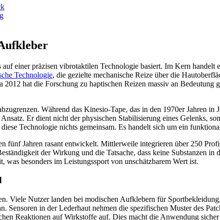
ck
ig
 Aufkleber
das auf einer präzisen vibrotaktilen Technologie basiert. Im Kern handel
sche Technologie
, die gezielte mechanische Reize über die Hautoberfl
wa 2012 hat die Forschung zu haptischen Reizen massiv an Bedeutung 
es abzugrenzen. Während das Kinesio-Tape, das in den 1970er Jahren in
 Ansatz. Er dient nicht der physischen Stabilisierung eines Gelenks, so
at diese Technologie nichts gemeinsam. Es handelt sich um ein funktio
en fünf Jahren rasant entwickelt. Mittlerweile integrieren über 250 Pro
 Beständigkeit der Wirkung und die Tatsache, dass keine Substanzen in 
t, was besonders im Leistungssport von unschätzbarem Wert ist.
d
n. Viele Nutzer landen bei modischen Aufklebern für Sportbekleidung,
. Sensoren in der Lederhaut nehmen die spezifischen Muster des Patche
ischen Reaktionen auf Wirkstoffe auf. Dies macht die Anwendung sicher f