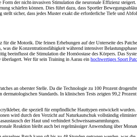
Form der nicht-invasiven Stimulation die neuronale Effizienz steigert
ehmung schärfen können. Dies führt dazu, dass Sportler Bewegungsabläu
ung stellt sicher, dass jedes Muster exakt die erforderliche Tiefe und 
nz für die Motorik. Die feinen Erhebungen auf der Unterseite des Patc
, was die Konzentrationsfähigkeit während intensiver Belastungsphase
eitig beeinflusst die Stimulation die Homöostase des Körpers. Das Sys
 überlagert. Wer für sein Training in Aarau ein
hochwertiges Sport Patc
atches an oberster Stelle. Da die Technologie zu 100 Prozent drogenfrei
dermatologischen Standards. In klinischen Tests zeigten 99,2 Prozent 
rylkleber, die speziell für empfindliche Hauttypen entwickelt wurden.
onen wird durch den Verzicht auf Naturkautschuk vollständig eliminier
 Gasaustausch der Haut und verhindert Schweissansammlungen.
euronale Reaktion bleibt auch bei regelmässiger Anwendung über Monat
Ein einzelnes Patch kann oft bis zu 48 Stunden getragen werden, was d