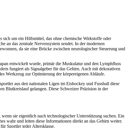
t es sich um ein Hilfsmittel, das ohne chemische Wirkstoffe oder
äche an das zentrale Nervensystem sendet. In der modernen
gewonnen, da sie eine Brücke zwischen neurologischer Steuerung und
 Japan entwickelt wurde, primär die Muskulatur und den Lymphfluss
ndern fungiert als Signalgeber für das Gehirn. Auch mit dekorativen
nales Werkzeug zur Optimierung der körpereigenen Abläufe.
fisportler aus den nationalen Ligen im Eishockey und Fussball diese
den Blutkreislauf gelangen. Diese Schweizer Präzision in der
 wenn sie eigentlich nach technologischer Unterstützung suchen. Ein
s wahr und leiten diese Informationen direkt an das Gehirn weiter.
ür Sportler jeder Altersklasse.