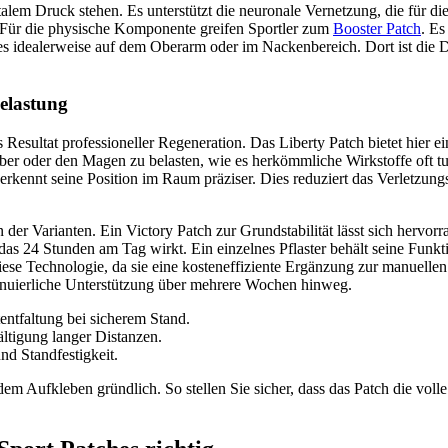
lem Druck stehen. Es unterstützt die neuronale Vernetzung, die für die
e. Für die physische Komponente greifen Sportler zum
Booster Patch
. Es
s idealerweise auf dem Oberarm oder im Nackenbereich. Dort ist die 
elastung
 Resultat professioneller Regeneration. Das Liberty Patch bietet hie
r oder den Magen zu belasten, wie es herkömmliche Wirkstoffe oft tun.
erkennt seine Position im Raum präziser. Dies reduziert das Verletzu
er Varianten. Ein Victory Patch zur Grundstabilität lässt sich hervorr
, das 24 Stunden am Tag wirkt. Ein einzelnes Pflaster behält seine Fu
e Technologie, da sie eine kosteneffiziente Ergänzung zur manuellen The
inuierliche Unterstützung über mehrere Wochen hinweg.
ntfaltung bei sicherem Stand.
tigung langer Distanzen.
nd Standfestigkeit.
em Aufkleben gründlich. So stellen Sie sicher, dass das Patch die voll