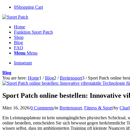
0
Shopping Cart
Home
Funktion Sport Patch
Shop
Blog
FAQ
Menu
Menu
Instagram
Blog
You are here:
Home
1
/
Blog
2
/
Breitensport
3
/
Sport Patch online best
Sport Patch online bestellen: Innovative v
März 16, 2026
/
0 Comments
/
in
Breitensport
,
Fitness & Sport
/
by
Charl
Ein Leistungsplateau ist kein unumgängliches physisches Schicksal,
online bestellen, entscheiden Sie sich bewusst gegen herkömmliche Tex
wissen selbst, dass im ambitionierten Training oft kleinste Nuancen 