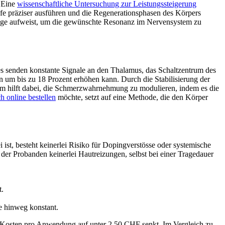
. Eine
wissenschaftliche Untersuchung zur Leistungssteigerung
fe präziser ausführen und die Regenerationsphasen des Körpers
Abfolge aufweist, um die gewünschte Resonanz im Nervensystem zu
hes senden konstante Signale an den Thalamus, das Schaltzentrum des
n um bis zu 18 Prozent erhöhen kann. Durch die Stabilisierung der
tem hilft dabei, die Schmerzwahrnehmung zu modulieren, indem es die
h online bestellen
möchte, setzt auf eine Methode, die den Körper
 ist, besteht keinerlei Risiko für Dopingverstösse oder systemische
der Probanden keinerlei Hautreizungen, selbst bei einer Tragedauer
t.
e hinweg konstant.
ie Kosten pro Anwendung auf unter 2.50 CHF senkt. Im Vergleich zu