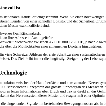
innvoll ist
 im stationären Handel oft eingeschränkt. Wenn Sie einen hochwertigen
fitieren Kunden von einer schnellen Logistik und der Sicherheit, Origin
tilen Muster exakt kalibriert sind.
chweizer Qualitätsstandards.
t an Ihre Adresse in Aarau geliefert.
er Schweiz üblicherweise zwischen 45 CHF und 125 CHF, je nach Anwe
 die über die Möglichkeiten einer allgemeinen Drogerie hinausgehen.
 für viele Schweizer Athleten der erste Schritt zu einer systematischere
leistet. Das Ziel bleibt immer die langfristige Steigerung der Lebensq
Technologie
Interaktion zwischen der Hautoberfläche und dem zentralen Nervensyst
00’000 sensorischen Rezeptoren das grösste Sinnesorgan des Menschen.
ptoren leiten Informationen über Druck und Textur direkt an das Gehirn 
erkennt das Nervensystem dieses Muster und reagiert mit einer Optimier
t die eingehenden Signale mit bestehenden Bewegungsmustern ab. In de