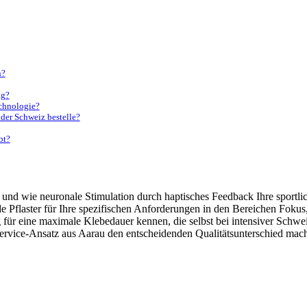
n?
ag?
echnologie?
 der Schweiz bestelle?
bt?
 und wie neuronale Stimulation durch haptisches Feedback Ihre sportli
ende Pflaster für Ihre spezifischen Anforderungen in den Bereichen Fo
für eine maximale Klebedauer kennen, die selbst bei intensiver Schw
vice-Ansatz aus Aarau den entscheidenden Qualitätsunterschied machen