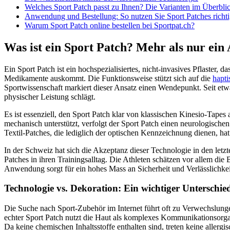
Welches Sport Patch passt zu Ihnen? Die Varianten im Überbli
Anwendung und Bestellung: So nutzen Sie Sport Patches richt
Warum Sport Patch online bestellen bei Sportpat.ch?
Was ist ein Sport Patch? Mehr als nur ein
Ein Sport Patch ist ein hochspezialisiertes, nicht-invasives Pflaster, 
Medikamente auskommt. Die Funktionsweise stützt sich auf die
hapti
Sportwissenschaft markiert dieser Ansatz einen Wendepunkt. Seit et
physischer Leistung schlägt.
Es ist essenziell, den Sport Patch klar von klassischen Kinesio-Tap
mechanisch unterstützt, verfolgt der Sport Patch einen neurologischen
Textil-Patches, die lediglich der optischen Kennzeichnung dienen, h
In der Schweiz hat sich die Akzeptanz dieser Technologie in den letzt
Patches in ihren Trainingsalltag. Die Athleten schätzen vor allem die
Anwendung sorgt für ein hohes Mass an Sicherheit und Verlässlichkei
Technologie vs. Dekoration: Ein wichtiger Unterschie
Die Suche nach Sport-Zubehör im Internet führt oft zu Verwechslunge
echter Sport Patch nutzt die Haut als komplexes Kommunikationsorgan
Da keine chemischen Inhaltsstoffe enthalten sind, treten keine allerg