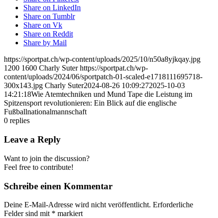
Share on LinkedIn
Share on Tumblr
Share on Vk
Share on Reddit
Share by Mail
https://sportpat.ch/wp-content/uploads/2025/10/n50a8yjkqay.jpg
1200
1600
Charly Suter
https://sportpat.ch/wp-
content/uploads/2024/06/sportpatch-01-scaled-e1718111695718-
300x143.jpg
Charly Suter
2024-08-26 10:09:27
2025-10-03
14:21:18
Wie Atemtechniken und Mund Tape die Leistung im
Spitzensport revolutionieren: Ein Blick auf die englische
Fußballnationalmannschaft
0
replies
Leave a Reply
Want to join the discussion?
Feel free to contribute!
Schreibe einen Kommentar
Deine E-Mail-Adresse wird nicht veröffentlicht.
Erforderliche
Felder sind mit
*
markiert