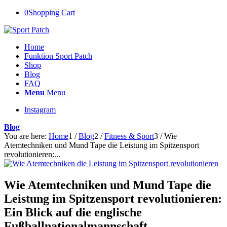
0
Shopping Cart
Home
Funktion Sport Patch
Shop
Blog
FAQ
Menu
Menu
Instagram
Blog
You are here:
Home
1
/
Blog
2
/
Fitness & Sport
3
/
Wie
Atemtechniken und Mund Tape die Leistung im Spitzensport
revolutionieren:...
Wie Atemtechniken und Mund Tape die
Leistung im Spitzensport revolutionieren:
Ein Blick auf die englische
Fußballnationalmannschaft