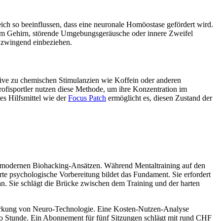
ch so beeinflussen, dass eine neuronale Homöostase gefördert wird.
 dem Gehirn, störende Umgebungsgeräusche oder innere Zweifel
g zwingend einbeziehen.
native zu chemischen Stimulanzien wie Koffein oder anderen
ofisportler nutzen diese Methode, um ihre Konzentration im
es Hilfsmittel wie der
Focus Patch
ermöglicht es, diesen Zustand der
d modernen Biohacking-Ansätzen. Während Mentaltraining auf den
erte psychologische Vorbereitung bildet das Fundament. Sie erfordert
 an. Sie schlägt die Brücke zwischen dem Training und der harten
 Wirkung von Neuro-Technologie. Eine Kosten-Nutzen-Analyse
pro Stunde. Ein Abonnement für fünf Sitzungen schlägt mit rund CHF