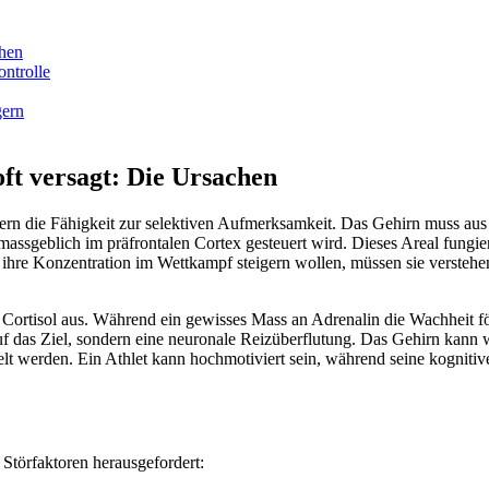
chen
ntrolle
gern
t versagt: Die Ursachen
ndern die Fähigkeit zur selektiven Aufmerksamkeit. Das Gehirn muss aus
 massgeblich im präfrontalen Cortex gesteuert wird. Dieses Areal fungie
hre Konzentration im Wettkampf steigern wollen, müssen sie verstehen,
ortisol aus. Während ein gewisses Mass an Adrenalin die Wachheit förd
k auf das Ziel, sondern eine neuronale Reizüberflutung. Das Gehirn kan
lt werden. Ein Athlet kann hochmotiviert sein, während seine kognit
Störfaktoren herausgefordert: