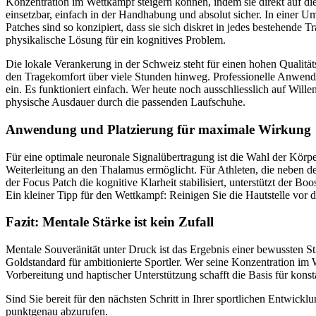
Konzentration im Wettkampf steigern können, indem sie direkt auf die 
einsetzbar, einfach in der Handhabung und absolut sicher. In einer Um
Patches sind so konzipiert, dass sie sich diskret in jedes bestehende
physikalische Lösung für ein kognitives Problem.
Die lokale Verankerung in der Schweiz steht für einen hohen Qualitä
den Tragekomfort über viele Stunden hinweg. Professionelle Anwende
ein. Es funktioniert einfach. Wer heute noch ausschliesslich auf Willen
physische Ausdauer durch die passenden Laufschuhe.
Anwendung und Platzierung für maximale Wirkung
Für eine optimale neuronale Signalübertragung ist die Wahl der Körper
Weiterleitung an den Thalamus ermöglicht. Für Athleten, die neben 
der Focus Patch die kognitive Klarheit stabilisiert, unterstützt der B
Ein kleiner Tipp für den Wettkampf: Reinigen Sie die Hautstelle vor
Fazit: Mentale Stärke ist kein Zufall
Mentale Souveränität unter Druck ist das Ergebnis einer bewussten S
Goldstandard für ambitionierte Sportler. Wer seine Konzentration im W
Vorbereitung und haptischer Unterstützung schafft die Basis für konst
Sind Sie bereit für den nächsten Schritt in Ihrer sportlichen Entwickl
punktgenau abzurufen.