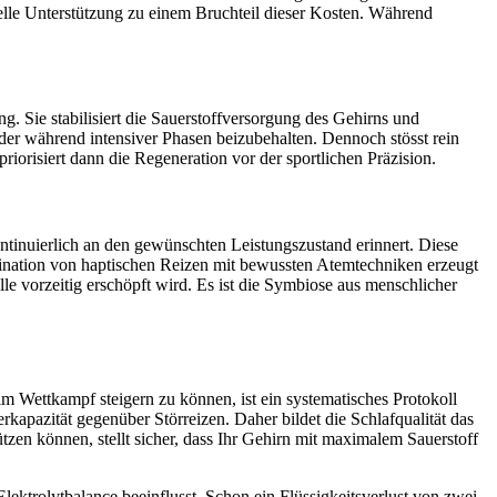
uelle Unterstützung zu einem Bruchteil dieser Kosten. Während
g. Sie stabilisiert die Sauerstoffversorgung des Gehirns und
oder während intensiver Phasen beizubehalten. Dennoch stösst rein
orisiert dann die Regeneration vor der sportlichen Präzision.
ontinuierlich an den gewünschten Leistungszustand erinnert. Diese
mbination von haptischen Reizen mit bewussten Atemtechniken erzeugt
le vorzeitig erschöpft wird. Es ist die Symbiose aus menschlicher
m Wettkampf steigern zu können, ist ein systematisches Protokoll
rkapazität gegenüber Störreizen. Daher bildet die Schlafqualität das
tzen können, stellt sicher, dass Ihr Gehirn mit maximalem Sauerstoff
lektrolytbalance beeinflusst. Schon ein Flüssigkeitsverlust von zwei