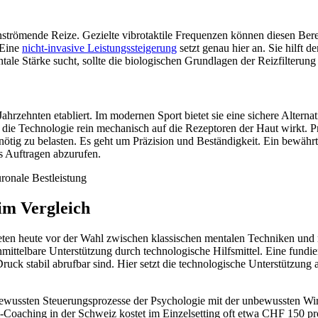
trömende Reize. Gezielte vibrotaktile Frequenzen können diesen Berei
 Eine
nicht-invasive Leistungssteigerung
setzt genau hier an. Sie hilft
tale Stärke sucht, sollte die biologischen Grundlagen der Reizfilterun
Jahrzehnten etabliert. Im modernen Sport bietet sie eine sichere Alter
ie Technologie rein mechanisch auf die Rezeptoren der Haut wirkt. Pr
tig zu belasten. Es geht um Präzision und Beständigkeit. Ein bewährt
s Auftragen abzurufen.
im Vergleich
eten heute vor der Wahl zwischen klassischen mentalen Techniken un
unmittelbare Unterstützung durch technologische Hilfsmittel. Eine fundi
ruck stabil abrufbar sind. Hier setzt die technologische Unterstützung
die bewussten Steuerungsprozesse der Psychologie mit der unbewussten
tal-Coaching in der Schweiz kostet im Einzelsetting oft etwa CHF 150 