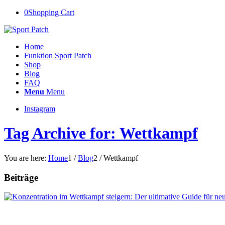
0
Shopping Cart
Home
Funktion Sport Patch
Shop
Blog
FAQ
Menu
Menu
Instagram
Tag Archive for: Wettkampf
You are here:
Home
1
/
Blog
2
/
Wettkampf
Beiträge