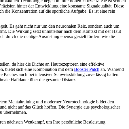
otaktilen Technologie liegen in ihrer hohen Effizienz. Sie ist schnell
Präzision hinter der Entwicklung eine konstante Signalqualität. Diese
h die Konzentration auf die sportliche Aufgabe. Es ist eine rein
egelt. Es geht nicht nur um den neuronalen Reiz, sondern auch um
mmt. Die Wirkung setzt unmittelbar nach dem Kontakt mit der Haut
sich durch die richtige Ausrüstung ebenso gezielt fördern wie die
ellen, da hier die Dichte an Hautrezeptoren eine effektive
en, bietet sich eine Kombination mit dem
Booster Patch
an. Während
die Patches auch bei intensiver Schweissbildung zuverlässig haften.
imale Haftdauer über die gesamte Distanz.
iertem Mentaltraining und moderner Neurotechnologie bildet den
n und nicht auf das Glück hoffen. Die Synergie aus psychologischer
 zu übernehmen.
hren nächsten Wettkampf, um Ihre persönliche Bestleistung