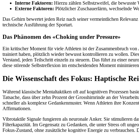
Interne Faktoren:
Hierzu zählen Selbstzweifel, die bewusst
Externe Faktoren:
Plötzlicher Zuschauerlärm, wechselnde We
Das Gehirn bewertet jeden Reiz nach seiner vermeintlichen Relevanz fü
technische Ausführung der Sportart.
Das Phänomen des «Choking under Pressure»
Ein kritischer Moment für viele Athleten ist der Zusammenbruch von
trainiert haben, plötzlich wieder bewusst kontrollieren zu wollen. Die
Verstand, jeden Teilschritt einzeln zu steuern. Das führt zu einer ne
diese störende Selbstreflexion im entscheidenden Moment minimieren 
Die Wissenschaft des Fokus: Haptische Re
Während klassische Mentaltaktiken oft auf kognitiven Prozessen bas
Tatsache, dass über zehn Prozent der Grosshirnrinde an der Verarbeitu
schneller als komplexe Gedankenmuster. Wenn Athleten ihre Konzentra
Affirmationen.
Vibrotaktile Signale fungieren als neuronale Anker. Sie stimulieren 
Filterkapazität. Im Gegensatz zu Gedanken, die unter Stress oft unge
Fokus-Zustand, ohne zusätzliche kognitive Energie zu verbrauchen. D