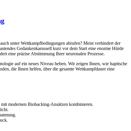
ng
ng auch unter Wettkampfbedingungen abrufen? Meist verhindert der
elastendes Gedankenkarussell kurz vor dem Start eine enorme Hürde
ordert eine präzise Abstimmung Ihrer neuronalen Prozesse.
hnologie auf ein neues Niveau heben. Wir zeigen Ihnen, wie haptische
hoden, die Ihnen helfen, über die gesamte Wettkampfdauer eine
ng mit modernen Biohacking-Ansätzen kombinieren.
icht.
enatmung.
ruck.