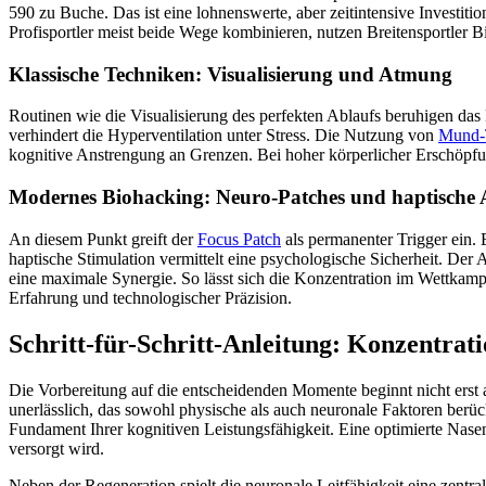
590 zu Buche. Das ist eine lohnenswerte, aber zeitintensive Investi
Profisportler meist beide Wege kombinieren, nutzen Breitensportler Bio
Klassische Techniken: Visualisierung und Atmung
Routinen wie die Visualisierung des perfekten Ablaufs beruhigen das 
verhindert die Hyperventilation unter Stress. Die Nutzung von
Mund-
kognitive Anstrengung an Grenzen. Bei hoher körperlicher Erschöpfung
Modernes Biohacking: Neuro-Patches und haptische
An diesem Punkt greift der
Focus Patch
als permanenter Trigger ein. 
haptische Stimulation vermittelt eine psychologische Sicherheit. Der
eine maximale Synergie. So lässt sich die Konzentration im Wettkampf 
Erfahrung und technologischer Präzision.
Schritt-für-Schritt-Anleitung: Konzentrat
Die Vorbereitung auf die entscheidenden Momente beginnt nicht erst 
unerlässlich, das sowohl physische als auch neuronale Faktoren berück
Fundament Ihrer kognitiven Leistungsfähigkeit. Eine optimierte Nas
versorgt wird.
Neben der Regeneration spielt die neuronale Leitfähigkeit eine zentra