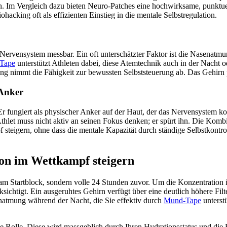
tion. Im Vergleich dazu bieten Neuro-Patches eine hochwirksame, punkt
hacking oft als effizienten Einstieg in die mentale Selbstregulation.
Nervensystem messbar. Ein oft unterschätzter Faktor ist die Nasenatmun
Tape
unterstützt Athleten dabei, diese Atemtechnik auch in der Nacht 
 nimmt die Fähigkeit zur bewussten Selbststeuerung ab. Das Gehirn pri
 Anker
Er fungiert als physischer Anker auf der Haut, der das Nervensystem k
 Athlet muss nicht aktiv an seinen Fokus denken; er spürt ihn. Die Ko
steigern, ohne dass die mentale Kapazität durch ständige Selbstkontrol
ion im Wettkampf steigern
am Startblock, sondern volle 24 Stunden zuvor. Um die Konzentration i
sichtigt. Ein ausgeruhtes Gehirn verfügt über eine deutlich höhere Filte
enatmung während der Nacht, die Sie effektiv durch
Mund-Tape
unterstü
le Rolle. Diese wird massgeblich durch Ihren Hydrationsstatus und die E