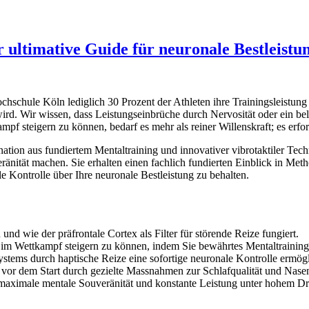
 ultimative Guide für neuronale Bestleistu
ochschule Köln lediglich 30 Prozent der Athleten ihre Trainingsleistu
wird. Wir wissen, dass Leistungseinbrüche durch Nervosität oder ein b
ampf steigern zu können, bedarf es mehr als reiner Willenskraft; es erf
ation aus fundiertem Mentaltraining und innovativer vibrotaktiler Tec
änität machen. Sie erhalten einen fachlich fundierten Einblick in Met
 Kontrolle über Ihre neuronale Bestleistung zu behalten.
nd wie der präfrontale Cortex als Filter für störende Reize fungiert.
 im Wettkampf steigern zu können, indem Sie bewährtes Mentaltraini
stems durch haptische Reize eine sofortige neuronale Kontrolle ermögl
 vor dem Start durch gezielte Massnahmen zur Schlafqualität und Nas
 maximale mentale Souveränität und konstante Leistung unter hohem D