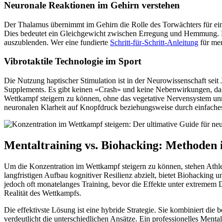
Neuronale Reaktionen im Gehirn verstehen
Der Thalamus übernimmt im Gehirn die Rolle des Torwächters für eins
Dies bedeutet ein Gleichgewicht zwischen Erregung und Hemmung.
auszublenden. Wer eine fundierte
Schritt-für-Schritt-Anleitung
für men
Vibrotaktile Technologie im Sport
Die Nutzung haptischer Stimulation ist in der Neurowissenschaft seit 
Supplements. Es gibt keinen «Crash» und keine Nebenwirkungen, da d
Wettkampf steigern zu können, ohne das vegetative Nervensystem unnö
neuronalen Klarheit auf Knopfdruck beziehungsweise durch einfache
Mentaltraining vs. Biohacking: Methoden 
Um die Konzentration im Wettkampf steigern zu können, stehen Athl
langfristigen Aufbau kognitiver Resilienz abzielt, bietet Biohacking 
jedoch oft monatelanges Training, bevor die Effekte unter extremem D
Realität des Wettkampfs.
Die effektivste Lösung ist eine hybride Strategie. Sie kombiniert 
verdeutlicht die unterschiedlichen Ansätze. Ein professionelles Men