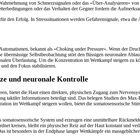
e Wahrnehmung von Schmerzsignalen oder das «Über-Analysieren» vo
tterbedingungen oder das Verhalten der Gegner fordern die Aufmerksa
r den Erfolg. In Stresssituationen werden Gefahrensignale, etwa die An
 Automatismen, bekannt als «Choking under Pressure». Wenn der Druck 
se übermässige Selbstbeobachtung stört den flüssigen neuronalen Ablauf.
uronalen Überlastung. Um die Konzentration im Wettkampf steigern zu kön
und den Fokus stabilisieren.
ize und neuronale Kontrolle
ieren, bietet die Haut einen direkten, physischen Zugang zum Nervensy
ng taktiler Informationen beteiligt sind. Das belegen Studien des Max-P
tion im Wettkampf steigern wollen, bietet die somatosensorische Stimu
das somatosensorische System und erzeugen eine unmittelbare Rückmeldun
ordnet kreisen, bleibt ein physischer Reiz auf der Haut konstant und ve
as ist besonders in der Endphase langer Wettkämpfe ein massgeblicher 