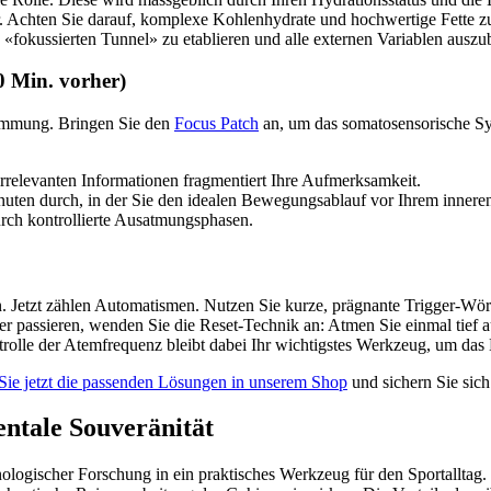
r. Achten Sie darauf, komplexe Kohlenhydrate und hochwertige Fette zu
«fokussierten Tunnel» zu etablieren und alle externen Variablen auszu
0 Min. vorher)
stimmung. Bringen Sie den
Focus Patch
an, um das somatosensorische Sys
rrelevanten Informationen fragmentiert Ihre Aufmerksamkeit.
uten durch, in der Sie den idealen Bewegungsablauf vor Ihrem innere
durch kontrollierte Ausatmungsphasen.
n. Jetzt zählen Automatismen. Nutzen Sie kurze, prägnante Trigger-W
r passieren, wenden Sie die Reset-Technik an: Atmen Sie einmal tief a
rolle der Atemfrequenz bleibt dabei Ihr wichtigstes Werkzeug, um das 
Sie jetzt die passenden Lösungen in unserem Shop
und sichern Sie sic
ntale Souveränität
ogischer Forschung in ein praktisches Werkzeug für den Sportalltag. Er 