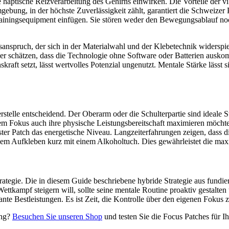
haptische Reizverarbeitung des Gehirns einwirken. Die Vorteile der vibr
gebung, in der höchste Zuverlässigkeit zählt, garantiert die Schweizer 
 Trainingsequipment einfügen. Sie stören weder den Bewegungsablauf noc
tsanspruch, der sich in der Materialwahl und der Klebetechnik widerspi
r schätzen, dass die Technologie ohne Software oder Batterien ausko
skraft setzt, lässt wertvolles Potenzial ungenutzt. Mentale Stärke lässt 
stelle entscheidend. Der Oberarm oder die Schulterpartie sind ideale St
dem Fokus auch ihre physische Leistungsbereitschaft maximieren möcht
ooster Patch das energetische Niveau. Langzeiterfahrungen zeigen, dass 
 dem Aufkleben kurz mit einem Alkoholtuch. Dies gewährleistet die max
trategie. Die in diesem Guide beschriebene hybride Strategie aus fund
ettkampf steigern will, sollte seine mentale Routine proaktiv gestalte
ante Bestleistungen. Es ist Zeit, die Kontrolle über den eigenen Fokus
ung?
Besuchen Sie unseren Shop
und testen Sie die Focus Patches für I