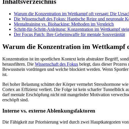
Inhaltsverzeichnis
Warum die Konzentration im Wettkampf oft versagt: Die Ursa
Die Wissenschaft des Fokus: Haptische Reize und neuronale Ko
Mentaltraining vs. Biohacking: Methoden im Vergleich
Schritt-für-Schritt-Anleitung: Konzentration im Wettkampf stei
Der Focus Patch: Ihre Geheimwaffe für mentale Souveränität
Warum die Konzentration im Wettkampf of
Konzentration ist im sportlichen Kontext kein abstrakter Begriff, so
herausfiltern. Die
Wissenschaft des Fokus
belegt, dass dieser Prozess
Bewusstsein vordringen und welche blockiert werden. Wenn Sportler i
ist.
Bei hoher Belastung schüttet der Körper vermehrt Stresshormone wie C
Cortex an Effizienz verliert. Die Folge ist kein scharfer Tunnelblic
darf mentale Erschöpfung nicht mit mangelnder Motivation verwechse
erschöpft sind.
Interne vs. externe Ablenkungsfaktoren
Die Fähigkeit zur Priorisierung wird durch zwei Hauptkategorien von 