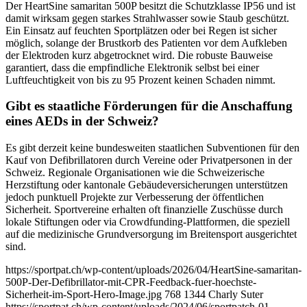
Der HeartSine samaritan 500P besitzt die Schutzklasse IP56 und ist
damit wirksam gegen starkes Strahlwasser sowie Staub geschützt.
Ein Einsatz auf feuchten Sportplätzen oder bei Regen ist sicher
möglich, solange der Brustkorb des Patienten vor dem Aufkleben
der Elektroden kurz abgetrocknet wird. Die robuste Bauweise
garantiert, dass die empfindliche Elektronik selbst bei einer
Luftfeuchtigkeit von bis zu 95 Prozent keinen Schaden nimmt.
Gibt es staatliche Förderungen für die Anschaffung
eines AEDs in der Schweiz?
Es gibt derzeit keine bundesweiten staatlichen Subventionen für den
Kauf von Defibrillatoren durch Vereine oder Privatpersonen in der
Schweiz. Regionale Organisationen wie die Schweizerische
Herzstiftung oder kantonale Gebäudeversicherungen unterstützen
jedoch punktuell Projekte zur Verbesserung der öffentlichen
Sicherheit. Sportvereine erhalten oft finanzielle Zuschüsse durch
lokale Stiftungen oder via Crowdfunding-Plattformen, die speziell
auf die medizinische Grundversorgung im Breitensport ausgerichtet
sind.
https://sportpat.ch/wp-content/uploads/2026/04/HeartSine-samaritan-
500P-Der-Defibrillator-mit-CPR-Feedback-fuer-hoechste-
Sicherheit-im-Sport-Hero-Image.jpg
768
1344
Charly Suter
https://sportpat.ch/wp-content/uploads/2024/06/sportpatch-01-