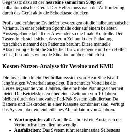
Gegensatz dazu ist der
heartsine samaritan 500p
ein
halbautomatisches Gerät. Der Helfer muss nach der Aufforderung
durch das Gerät aktiv die Schocktaste drücken.
Profis und erfahrene Ersthelfer bevorzugen oft die halbautomatische
Variante. In einer belebten Sporthalle oder auf einem belebten
Aussengelände behält der Anwender so die finale Kontrolle. Der
Tastendruck stellt sicher, dass zum Zeitpunkt der Entladung
tatsächlich niemand den Patienten berührt. Diese manuelle
Absicherung erhöht die Sicherheit für Umstehende und den Helfer
selbst, besonders wenn die Situation unübersichtlich ist.
Kosten-Nutzen-Analyse für Vereine und KMU
Die Investition in ein Defibrillatorsystem von HeartSine ist auf
langfristigen Werterhalt ausgelegt. Ein zentraler Vorteil ist die
Herstellergarantie von 8 Jahren, die eine hohe Planungssicherheit
bietet. Die Betriebskosten über einen Zeitraum von 10 Jahren
bleiben durch das innovative Pad-Pak System kalkulierbar. Da
Batterie und Elektroden in einer Kassette kombiniert sind, verfügt
das System über ein einheitliches Ablaufdatum von 4 Jahren.
Wartungsintervall:
Nur alle 4 Jahre ist ein Austausch der
Verbrauchsmaterialien notwendig.
Ausfallzeiten:
Das System führt regelmässige Selbsttests