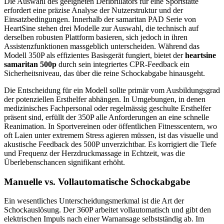
Die Auswahl des geeigneten Defibrillators für eine Sportstätte
erfordert eine präzise Analyse der Nutzerstruktur und der
Einsatzbedingungen. Innerhalb der samaritan PAD Serie von
HeartSine stehen drei Modelle zur Auswahl, die technisch auf
derselben robusten Plattform basieren, sich jedoch in ihren
Assistenzfunktionen massgeblich unterscheiden. Während das
Modell 350P als effizientes Basisgerät fungiert, bietet der
heartsine
samaritan 500p
durch sein integriertes CPR-Feedback ein
Sicherheitsniveau, das über die reine Schockabgabe hinausgeht.
Die Entscheidung für ein Modell sollte primär vom Ausbildungsgrad
der potenziellen Ersthelfer abhängen. In Umgebungen, in denen
medizinisches Fachpersonal oder regelmässig geschulte Ersthelfer
präsent sind, erfüllt der 350P alle Anforderungen an eine schnelle
Reanimation. In Sportvereinen oder öffentlichen Fitnesscentern, wo
oft Laien unter extremem Stress agieren müssen, ist das visuelle und
akustische Feedback des 500P unverzichtbar. Es korrigiert die Tiefe
und Frequenz der Herzdruckmassage in Echtzeit, was die
Überlebenschancen signifikant erhöht.
Manuelle vs. Vollautomatische Schockabgabe
Ein wesentliches Unterscheidungsmerkmal ist die Art der
Schockauslösung. Der 360P arbeitet vollautomatisch und gibt den
elektrischen Impuls nach einer Warnansage selbstständig ab. Im