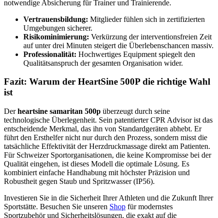
notwendige Absicherung für Trainer und Trainierende.
Vertrauensbildung:
Mitglieder fühlen sich in zertifizierten
Umgebungen sicherer.
Risikominimierung:
Verkürzung der interventionsfreien Zeit
auf unter drei Minuten steigert die Überlebenschancen massiv.
Professionalität:
Hochwertiges Equipment spiegelt den
Qualitätsanspruch der gesamten Organisation wider.
Fazit: Warum der HeartSine 500P die richtige Wahl
ist
Der
heartsine samaritan 500p
überzeugt durch seine
technologische Überlegenheit. Sein patentierter CPR Advisor ist das
entscheidende Merkmal, das ihn von Standardgeräten abhebt. Er
führt den Ersthelfer nicht nur durch den Prozess, sondern misst die
tatsächliche Effektivität der Herzdruckmassage direkt am Patienten.
Für Schweizer Sportorganisationen, die keine Kompromisse bei der
Qualität eingehen, ist dieses Modell die optimale Lösung. Es
kombiniert einfache Handhabung mit höchster Präzision und
Robustheit gegen Staub und Spritzwasser (IP56).
Investieren Sie in die Sicherheit Ihrer Athleten und die Zukunft Ihrer
Sportstätte. Besuchen Sie unseren
Shop
für modernstes
Sportzubehör und Sicherheitslösungen, die exakt auf die