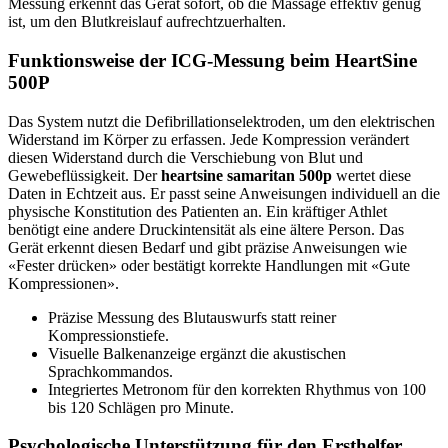
Messung erkennt das Gerät sofort, ob die Massage effektiv genug
ist, um den Blutkreislauf aufrechtzuerhalten.
Funktionsweise der ICG-Messung beim HeartSine
500P
Das System nutzt die Defibrillationselektroden, um den elektrischen
Widerstand im Körper zu erfassen. Jede Kompression verändert
diesen Widerstand durch die Verschiebung von Blut und
Gewebeflüssigkeit. Der
heartsine samaritan 500p
wertet diese
Daten in Echtzeit aus. Er passt seine Anweisungen individuell an die
physische Konstitution des Patienten an. Ein kräftiger Athlet
benötigt eine andere Druckintensität als eine ältere Person. Das
Gerät erkennt diesen Bedarf und gibt präzise Anweisungen wie
«Fester drücken» oder bestätigt korrekte Handlungen mit «Gute
Kompressionen».
Präzise Messung des Blutauswurfs statt reiner
Kompressionstiefe.
Visuelle Balkenanzeige ergänzt die akustischen
Sprachkommandos.
Integriertes Metronom für den korrekten Rhythmus von 100
bis 120 Schlägen pro Minute.
Psychologische Unterstützung für den Ersthelfer