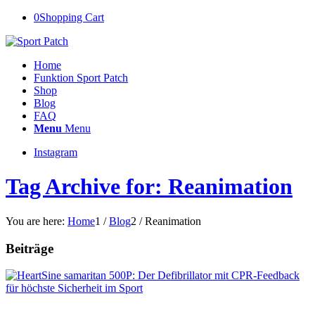
0
Shopping Cart
Home
Funktion Sport Patch
Shop
Blog
FAQ
Menu
Menu
Instagram
Tag Archive for: Reanimation
You are here:
Home
1
/
Blog
2
/
Reanimation
Beiträge