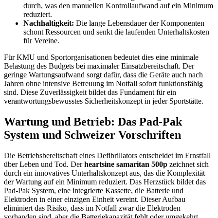
durch, was den manuellen Kontrollaufwand auf ein Minimum
reduziert.
Nachhaltigkeit:
Die lange Lebensdauer der Komponenten
schont Ressourcen und senkt die laufenden Unterhaltskosten
für Vereine.
Für KMU und Sportorganisationen bedeutet dies eine minimale
Belastung des Budgets bei maximaler Einsatzbereitschaft. Der
geringe Wartungsaufwand sorgt dafür, dass die Geräte auch nach
Jahren ohne intensive Betreuung im Notfall sofort funktionsfähig
sind. Diese Zuverlässigkeit bildet das Fundament für ein
verantwortungsbewusstes Sicherheitskonzept in jeder Sportstätte.
Wartung und Betrieb: Das Pad-Pak
System und Schweizer Vorschriften
Die Betriebsbereitschaft eines Defibrillators entscheidet im Ernstfall
über Leben und Tod. Der
heartsine samaritan 500p
zeichnet sich
durch ein innovatives Unterhaltskonzept aus, das die Komplexität
der Wartung auf ein Minimum reduziert. Das Herzstück bildet das
Pad-Pak System, eine integrierte Kassette, die Batterie und
Elektroden in einer einzigen Einheit vereint. Dieser Aufbau
eliminiert das Risiko, dass im Notfall zwar die Elektroden
vorhanden sind, aber die Batteriekapazität fehlt oder umgekehrt.