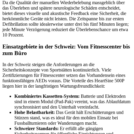
Da die Qualität der manuellen Wiederbelebung massgeblich über
das Überleben und spätere neurologische Schäden entscheidet,
bietet dieses visuelle und akustische Feedback eine Sicherheit, die
herkömmliche Geräte nicht leisten. Die Zeitspanne bis zur ersten
Defibrillation sollte idealerweise unter drei bis fünf Minuten liegen;
jede Minute Verzögerung reduziert die Überlebenschance um etwa
10 Prozent.
Einsatzgebiete in der Schweiz: Vom Fitnesscenter bis
zum Büro
In der Schweiz steigen die Anforderungen an die
Sicherheitskonzepte von Sportstätten kontinuierlich. Viele
Zertifizierungen für Fitnesscenter setzen das Vorhandensein eines
funktionsfähigen AEDs voraus. Die Vorteile des HeartSine 500P
liegen hier in der langfristigen Wartungsfreundlichkeit:
Kombiniertes Kassetten-System:
Batterie und Elektroden
sind in einem Modul (Pad-Pak) vereint, was das Ablaufdatum
synchronisiert und den Unterhalt vereinfacht.
Hohe Belastbarkeit:
Das Gerät hält Erschütterungen und
Stürzen stand, was es ideal für den mobilen Einsatz bei
Fussballturnieren oder Wanderungen macht.
Schweizer Standards:
Er erfüllt alle gängigen
Sicherheitsnormen für öffentliche Einrichtungen und