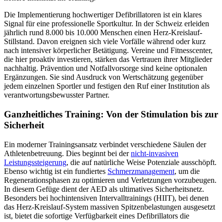
Die Implementierung hochwertiger Defibrillatoren ist ein klares
Signal für eine professionelle Sportkultur. In der Schweiz erleiden
jährlich rund 8.000 bis 10.000 Menschen einen Herz-Kreislauf-
Stillstand. Davon ereignen sich viele Vorfälle während oder kurz
nach intensiver körperlicher Betätigung. Vereine und Fitnesscenter,
die hier proaktiv investieren, stärken das Vertrauen ihrer Mitglieder
nachhaltig. Prävention und Notfallvorsorge sind keine optionalen
Ergänzungen. Sie sind Ausdruck von Wertschätzung gegenüber
jedem einzelnen Sportler und festigen den Ruf einer Institution als
verantwortungsbewusster Partner.
Ganzheitliches Training: Von der Stimulation bis zur
Sicherheit
Ein moderner Trainingsansatz verbindet verschiedene Säulen der
Athletenbetreuung. Dies beginnt bei der
nicht-invasiven
Leistungssteigerung
, die auf natürliche Weise Potenziale ausschöpft.
Ebenso wichtig ist ein fundiertes
Schmerzmanagement
, um die
Regenerationsphasen zu optimieren und Verletzungen vorzubeugen.
In diesem Gefüge dient der AED als ultimatives Sicherheitsnetz.
Besonders bei hochintensiven Intervalltrainings (HIIT), bei denen
das Herz-Kreislauf-System massiven Spitzenbelastungen ausgesetzt
ist, bietet die sofortige Verfügbarkeit eines Defibrillators die