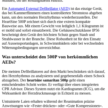
Minuten, bis der Rettungsdienst eintrifft.
Ein
Automated External Defibrillator (AED)
ist das einzige Gerät,
das bei Kammerflimmern einen kontrollierten Stromstoss abgeben
kann, um den normalen Herzrhythmus wiederherzustellen. Der
HeartSine 500P zeichnet sich durch eine extrem kompakte
Bauweise aus. Mit einem Gewicht von lediglich 1,1 Kilogramm ist
er mobil und sofort einsatzbereit. Die Gehäuseschutzklasse IP56
bescheinigt dem Gerät den höchsten Schutz gegen Staub und
Strahlwasser in der Branche. Diese Robustheit ist für den Einsatz
auf Aussensportanlagen, in Schwimmbädern oder bei wechselnden
Witterungsbedingungen unverzichtbar.
Was unterscheidet den 500P von herkömmlichen
AEDs?
Die meisten Defibrillatoren auf dem Markt beschränken sich darauf,
den Herzrhythmus zu analysieren und gegebenenfalls einen Schock
abzugeben. Der
heartsine samaritan 500p
geht einen
entscheidenden Schritt weiter. Er verfügt über einen integrierten
CPR Advisor. Dieses System nutzt ein Kardiogramm (ICG), um die
Wirksamkeit der Herzdruckmassage in Echtzeit zu messen.
Untrainierte Laien erhalten während der Reanimation präzise
Anweisungen wie «Fester drücken» oder «Gute Kompressionen».