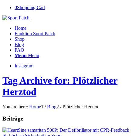
0
Shopping Cart
Home
Funktion Sport Patch
Shop
Blog
FAQ
Menu
Menu
Instagram
Tag Archive for: Plötzlicher
Herztod
You are here:
Home
1
/
Blog
2
/
Plötzlicher Herztod
Beiträge