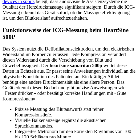
devices in sports
belegt, dass audiovisuelle Assistenzsysteme die
Qualität der Herzdruckmassage signifikant steigern. Durch die ICG-
Messung erkennt das Gerät sofort, ob die Massage effektiv genug
ist, um den Blutkreislauf aufrechtzuerhalten.
Funktionsweise der ICG-Messung beim HeartSine
500P
Das System nutzt die Defibrillationselektroden, um den elektrischen
Widerstand im Körper zu erfassen. Jede Kompression verändert
diesen Widerstand durch die Verschiebung von Blut und
Gewebeflüssigkeit. Der
heartsine samaritan 500p
wertet diese
Daten in Echtzeit aus. Er passt seine Anweisungen individuell an die
physische Konstitution des Patienten an. Ein kräftiger Athlet
benötigt eine andere Druckintensität als eine ältere Person. Das
Gerät erkennt diesen Bedarf und gibt präzise Anweisungen wie
«Fester drücken» oder bestätigt korrekte Handlungen mit «Gute
Kompressionen».
Präzise Messung des Blutauswurfs statt reiner
Kompressionstiefe.
Visuelle Balkenanzeige ergänzt die akustischen
Sprachkommandos.
Integriertes Metronom für den korrekten Rhythmus von 100
bis 120 Schlägen pro Minute.