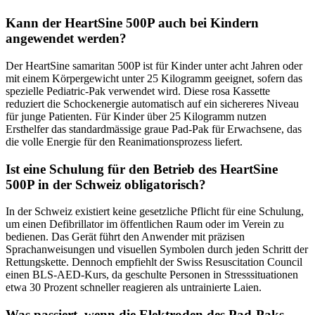
Kann der HeartSine 500P auch bei Kindern
angewendet werden?
Der HeartSine samaritan 500P ist für Kinder unter acht Jahren oder
mit einem Körpergewicht unter 25 Kilogramm geeignet, sofern das
spezielle Pediatric-Pak verwendet wird. Diese rosa Kassette
reduziert die Schockenergie automatisch auf ein sichereres Niveau
für junge Patienten. Für Kinder über 25 Kilogramm nutzen
Ersthelfer das standardmässige graue Pad-Pak für Erwachsene, das
die volle Energie für den Reanimationsprozess liefert.
Ist eine Schulung für den Betrieb des HeartSine
500P in der Schweiz obligatorisch?
In der Schweiz existiert keine gesetzliche Pflicht für eine Schulung,
um einen Defibrillator im öffentlichen Raum oder im Verein zu
bedienen. Das Gerät führt den Anwender mit präzisen
Sprachanweisungen und visuellen Symbolen durch jeden Schritt der
Rettungskette. Dennoch empfiehlt der Swiss Resuscitation Council
einen BLS-AED-Kurs, da geschulte Personen in Stresssituationen
etwa 30 Prozent schneller reagieren als untrainierte Laien.
Was passiert, wenn die Elektroden des Pad-Paks