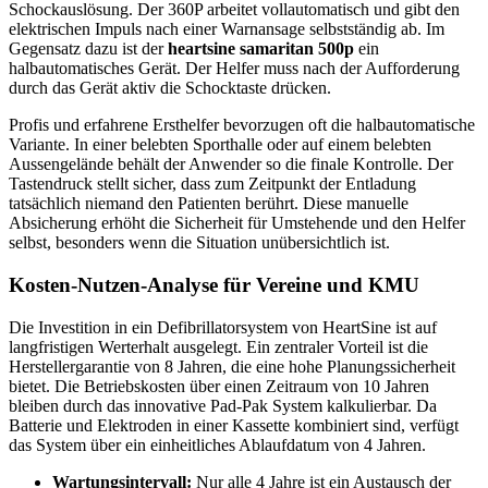
Schockauslösung. Der 360P arbeitet vollautomatisch und gibt den
elektrischen Impuls nach einer Warnansage selbstständig ab. Im
Gegensatz dazu ist der
heartsine samaritan 500p
ein
halbautomatisches Gerät. Der Helfer muss nach der Aufforderung
durch das Gerät aktiv die Schocktaste drücken.
Profis und erfahrene Ersthelfer bevorzugen oft die halbautomatische
Variante. In einer belebten Sporthalle oder auf einem belebten
Aussengelände behält der Anwender so die finale Kontrolle. Der
Tastendruck stellt sicher, dass zum Zeitpunkt der Entladung
tatsächlich niemand den Patienten berührt. Diese manuelle
Absicherung erhöht die Sicherheit für Umstehende und den Helfer
selbst, besonders wenn die Situation unübersichtlich ist.
Kosten-Nutzen-Analyse für Vereine und KMU
Die Investition in ein Defibrillatorsystem von HeartSine ist auf
langfristigen Werterhalt ausgelegt. Ein zentraler Vorteil ist die
Herstellergarantie von 8 Jahren, die eine hohe Planungssicherheit
bietet. Die Betriebskosten über einen Zeitraum von 10 Jahren
bleiben durch das innovative Pad-Pak System kalkulierbar. Da
Batterie und Elektroden in einer Kassette kombiniert sind, verfügt
das System über ein einheitliches Ablaufdatum von 4 Jahren.
Wartungsintervall:
Nur alle 4 Jahre ist ein Austausch der