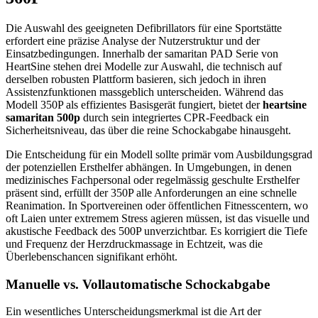
Die Auswahl des geeigneten Defibrillators für eine Sportstätte
erfordert eine präzise Analyse der Nutzerstruktur und der
Einsatzbedingungen. Innerhalb der samaritan PAD Serie von
HeartSine stehen drei Modelle zur Auswahl, die technisch auf
derselben robusten Plattform basieren, sich jedoch in ihren
Assistenzfunktionen massgeblich unterscheiden. Während das
Modell 350P als effizientes Basisgerät fungiert, bietet der
heartsine
samaritan 500p
durch sein integriertes CPR-Feedback ein
Sicherheitsniveau, das über die reine Schockabgabe hinausgeht.
Die Entscheidung für ein Modell sollte primär vom Ausbildungsgrad
der potenziellen Ersthelfer abhängen. In Umgebungen, in denen
medizinisches Fachpersonal oder regelmässig geschulte Ersthelfer
präsent sind, erfüllt der 350P alle Anforderungen an eine schnelle
Reanimation. In Sportvereinen oder öffentlichen Fitnesscentern, wo
oft Laien unter extremem Stress agieren müssen, ist das visuelle und
akustische Feedback des 500P unverzichtbar. Es korrigiert die Tiefe
und Frequenz der Herzdruckmassage in Echtzeit, was die
Überlebenschancen signifikant erhöht.
Manuelle vs. Vollautomatische Schockabgabe
Ein wesentliches Unterscheidungsmerkmal ist die Art der