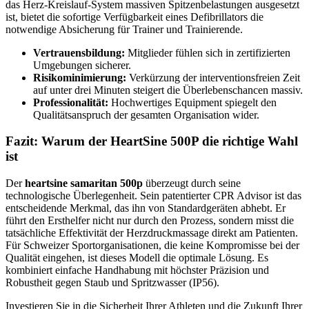
das Herz-Kreislauf-System massiven Spitzenbelastungen ausgesetzt
ist, bietet die sofortige Verfügbarkeit eines Defibrillators die
notwendige Absicherung für Trainer und Trainierende.
Vertrauensbildung:
Mitglieder fühlen sich in zertifizierten
Umgebungen sicherer.
Risikominimierung:
Verkürzung der interventionsfreien Zeit
auf unter drei Minuten steigert die Überlebenschancen massiv.
Professionalität:
Hochwertiges Equipment spiegelt den
Qualitätsanspruch der gesamten Organisation wider.
Fazit: Warum der HeartSine 500P die richtige Wahl
ist
Der
heartsine samaritan 500p
überzeugt durch seine
technologische Überlegenheit. Sein patentierter CPR Advisor ist das
entscheidende Merkmal, das ihn von Standardgeräten abhebt. Er
führt den Ersthelfer nicht nur durch den Prozess, sondern misst die
tatsächliche Effektivität der Herzdruckmassage direkt am Patienten.
Für Schweizer Sportorganisationen, die keine Kompromisse bei der
Qualität eingehen, ist dieses Modell die optimale Lösung. Es
kombiniert einfache Handhabung mit höchster Präzision und
Robustheit gegen Staub und Spritzwasser (IP56).
Investieren Sie in die Sicherheit Ihrer Athleten und die Zukunft Ihrer