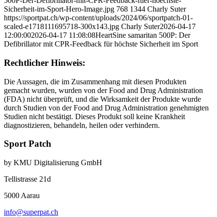
500P-Der-Defibrillator-mit-CPR-Feedback-fuer-hoechste-
Sicherheit-im-Sport-Hero-Image.jpg
768
1344
Charly Suter
https://sportpat.ch/wp-content/uploads/2024/06/sportpatch-01-
scaled-e1718111695718-300x143.jpg
Charly Suter
2026-04-17
12:00:00
2026-04-17 11:08:08
HeartSine samaritan 500P: Der
Defibrillator mit CPR-Feedback für höchste Sicherheit im Sport
Rechtlicher Hinweis:
Die Aussagen, die im Zusammenhang mit diesen Produkten
gemacht wurden, wurden von der Food and Drug Administration
(FDA) nicht überprüft, und die Wirksamkeit der Produkte wurde
durch Studien von der Food and Drug Administration genehmigten
Studien nicht bestätigt. Dieses Produkt soll keine Krankheit
diagnostizieren, behandeln, heilen oder verhindern.
Sport Patch
by KMU Digitalisierung GmbH
Tellistrasse 21d
5000 Aarau
info@superpat.ch