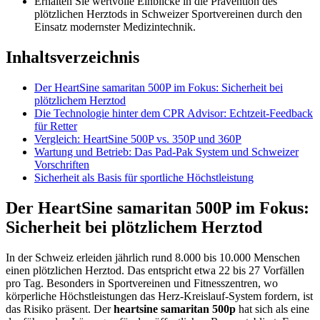
Erhalten Sie wertvolle Einblicke in die Prävention des
plötzlichen Herztods in Schweizer Sportvereinen durch den
Einsatz modernster Medizintechnik.
Inhaltsverzeichnis
Der HeartSine samaritan 500P im Fokus: Sicherheit bei
plötzlichem Herztod
Die Technologie hinter dem CPR Advisor: Echtzeit-Feedback
für Retter
Vergleich: HeartSine 500P vs. 350P und 360P
Wartung und Betrieb: Das Pad-Pak System und Schweizer
Vorschriften
Sicherheit als Basis für sportliche Höchstleistung
Der HeartSine samaritan 500P im Fokus:
Sicherheit bei plötzlichem Herztod
In der Schweiz erleiden jährlich rund 8.000 bis 10.000 Menschen
einen plötzlichen Herztod. Das entspricht etwa 22 bis 27 Vorfällen
pro Tag. Besonders in Sportvereinen und Fitnesszentren, wo
körperliche Höchstleistungen das Herz-Kreislauf-System fordern, ist
das Risiko präsent. Der
heartsine samaritan 500p
hat sich als eine