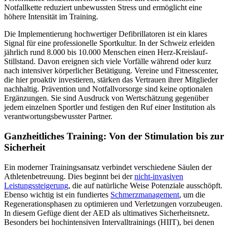
Notfallkette reduziert unbewussten Stress und ermöglicht eine
höhere Intensität im Training.
Die Implementierung hochwertiger Defibrillatoren ist ein klares
Signal für eine professionelle Sportkultur. In der Schweiz erleiden
jährlich rund 8.000 bis 10.000 Menschen einen Herz-Kreislauf-
Stillstand. Davon ereignen sich viele Vorfälle während oder kurz
nach intensiver körperlicher Betätigung. Vereine und Fitnesscenter,
die hier proaktiv investieren, stärken das Vertrauen ihrer Mitglieder
nachhaltig. Prävention und Notfallvorsorge sind keine optionalen
Ergänzungen. Sie sind Ausdruck von Wertschätzung gegenüber
jedem einzelnen Sportler und festigen den Ruf einer Institution als
verantwortungsbewusster Partner.
Ganzheitliches Training: Von der Stimulation bis zur
Sicherheit
Ein moderner Trainingsansatz verbindet verschiedene Säulen der
Athletenbetreuung. Dies beginnt bei der
nicht-invasiven
Leistungssteigerung
, die auf natürliche Weise Potenziale ausschöpft.
Ebenso wichtig ist ein fundiertes
Schmerzmanagement
, um die
Regenerationsphasen zu optimieren und Verletzungen vorzubeugen.
In diesem Gefüge dient der AED als ultimatives Sicherheitsnetz.
Besonders bei hochintensiven Intervalltrainings (HIIT), bei denen