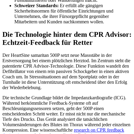
Fussballturnieren oder Wanderungen macht.
Schweizer Standards:
Er erfüllt alle gängigen
Sicherheitsnormen für öffentliche Einrichtungen und
Unternehmen, die ihrer Fürsorgepflicht gegenüber
Mitarbeitern und Kunden nachkommen wollen.
Die Technologie hinter dem CPR Advisor:
Echtzeit-Feedback für Retter
Der HeartSine samaritan 500P setzt neue Massstäbe in der
Erstversorgung bei einem plötzlichen Herztod. Im Zentrum steht die
patentierte CPR Advisor-Technologie. Diese Funktion wandelt den
Defibrillator von einem rein passiven Schockgeber in einen aktiven
Coach um. In Stresssituationen auf dem Sportplatz oder in der
Turnhalle ist diese Unterstützung oft entscheidend über den Erfolg
der Wiederbelebung.
Die technische Grundlage bildet die Impedanzkardiografie (ICG).
Während herkömmliche Feedback-Systeme oft auf
Beschleunigungssensoren setzen, geht der 500P einen
entscheidenden Schritt weiter. Er misst nicht nur die mechanische
Tiefe des Drucks. Das Gerät analysiert die tatsächlichen
Volumenänderungen des Blutes im Thorax während jeder einzelnen
Kompression. Eine wissenschaftliche
research on CPR feedback