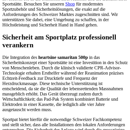
Sportstätte. Besuchen Sie unseren
Shop
für modernstes
Sportzubehör und Sicherheitslösungen, die exakt auf die
Anforderungen des Schweizer Marktes zugeschnitten sind. Wir
unterstützen Sie dabei, eine Umgebung zu schaffen, in der
Höchstleistung und Sicherheit Hand in Hand gehen.
Sicherheit am Sportplatz professionell
verankern
Die Integration des
heartsine samaritan 500p
in das
Sicherheitskonzept einer Sportstätte ist eine Investition in den Schutz
von Menschenleben. Durch die klinisch validierte CPR-Advisor-
Technologie erhalten Ersthelfer während der Reanimation präzises
Echtzeit-Feedback zur Drucktiefe und Frequenz der
Herzdruckmassage. Diese technische Unterstützung ist
entscheidend, da sie die Qualität der lebensrettenden Massnahmen
massgeblich erhöht. Das Gerät überzeugt zudem durch
Wirtschaftlichkeit; das Pad-Pak System kombiniert Batterie und
Elektroden in einer Kassette, die lediglich alle vier Jahre
ausgetauscht werden muss.
Sportpat bietet hierfür die notwendige Schweizer Fachkompetenz
und stellt sicher, dass alle Installationen den lokalen Anforderungen
entsprechen. Die Sicherheit der Anlage wird durch die grosszügige