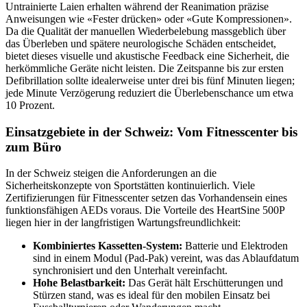
Untrainierte Laien erhalten während der Reanimation präzise
Anweisungen wie «Fester drücken» oder «Gute Kompressionen».
Da die Qualität der manuellen Wiederbelebung massgeblich über
das Überleben und spätere neurologische Schäden entscheidet,
bietet dieses visuelle und akustische Feedback eine Sicherheit, die
herkömmliche Geräte nicht leisten. Die Zeitspanne bis zur ersten
Defibrillation sollte idealerweise unter drei bis fünf Minuten liegen;
jede Minute Verzögerung reduziert die Überlebenschance um etwa
10 Prozent.
Einsatzgebiete in der Schweiz: Vom Fitnesscenter bis
zum Büro
In der Schweiz steigen die Anforderungen an die
Sicherheitskonzepte von Sportstätten kontinuierlich. Viele
Zertifizierungen für Fitnesscenter setzen das Vorhandensein eines
funktionsfähigen AEDs voraus. Die Vorteile des HeartSine 500P
liegen hier in der langfristigen Wartungsfreundlichkeit:
Kombiniertes Kassetten-System:
Batterie und Elektroden
sind in einem Modul (Pad-Pak) vereint, was das Ablaufdatum
synchronisiert und den Unterhalt vereinfacht.
Hohe Belastbarkeit:
Das Gerät hält Erschütterungen und
Stürzen stand, was es ideal für den mobilen Einsatz bei