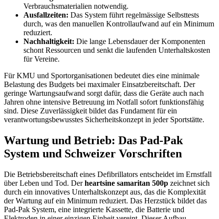
Verbrauchsmaterialien notwendig.
Ausfallzeiten:
Das System führt regelmässige Selbsttests
durch, was den manuellen Kontrollaufwand auf ein Minimum
reduziert.
Nachhaltigkeit:
Die lange Lebensdauer der Komponenten
schont Ressourcen und senkt die laufenden Unterhaltskosten
für Vereine.
Für KMU und Sportorganisationen bedeutet dies eine minimale
Belastung des Budgets bei maximaler Einsatzbereitschaft. Der
geringe Wartungsaufwand sorgt dafür, dass die Geräte auch nach
Jahren ohne intensive Betreuung im Notfall sofort funktionsfähig
sind. Diese Zuverlässigkeit bildet das Fundament für ein
verantwortungsbewusstes Sicherheitskonzept in jeder Sportstätte.
Wartung und Betrieb: Das Pad-Pak
System und Schweizer Vorschriften
Die Betriebsbereitschaft eines Defibrillators entscheidet im Ernstfall
über Leben und Tod. Der
heartsine samaritan 500p
zeichnet sich
durch ein innovatives Unterhaltskonzept aus, das die Komplexität
der Wartung auf ein Minimum reduziert. Das Herzstück bildet das
Pad-Pak System, eine integrierte Kassette, die Batterie und
Elektroden in einer einzigen Einheit vereint. Dieser Aufbau