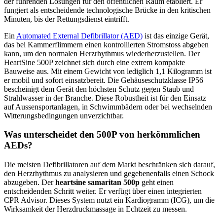
der führenden Lösungen für den öffentlichen Raum etabliert. Er
fungiert als entscheidende technologische Brücke in den kritischen
Minuten, bis der Rettungsdienst eintrifft.
Ein
Automated External Defibrillator (AED)
ist das einzige Gerät,
das bei Kammerflimmern einen kontrollierten Stromstoss abgeben
kann, um den normalen Herzrhythmus wiederherzustellen. Der
HeartSine 500P zeichnet sich durch eine extrem kompakte
Bauweise aus. Mit einem Gewicht von lediglich 1,1 Kilogramm ist
er mobil und sofort einsatzbereit. Die Gehäuseschutzklasse IP56
bescheinigt dem Gerät den höchsten Schutz gegen Staub und
Strahlwasser in der Branche. Diese Robustheit ist für den Einsatz
auf Aussensportanlagen, in Schwimmbädern oder bei wechselnden
Witterungsbedingungen unverzichtbar.
Was unterscheidet den 500P von herkömmlichen
AEDs?
Die meisten Defibrillatoren auf dem Markt beschränken sich darauf,
den Herzrhythmus zu analysieren und gegebenenfalls einen Schock
abzugeben. Der
heartsine samaritan 500p
geht einen
entscheidenden Schritt weiter. Er verfügt über einen integrierten
CPR Advisor. Dieses System nutzt ein Kardiogramm (ICG), um die
Wirksamkeit der Herzdruckmassage in Echtzeit zu messen.