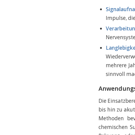
Signalaufn
Impulse, di
Verarbeitun
Nervensyste
Langlebigke
Wiederverwe
mehrere Jah
sinnvoll ma
Anwendungsg
Die Einsatzber
bis hin zu aku
Methoden bev
chemischen Su