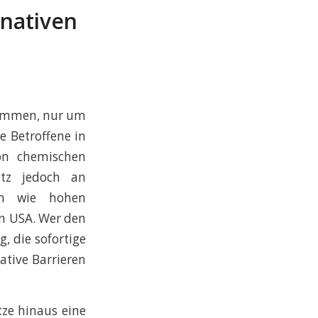
rnativen
enommen, nur um
e Betroffene in
on chemischen
atz jedoch an
den wie hohen
en USA. Wer den
, die sofortige
ative Barrieren
ze hinaus eine