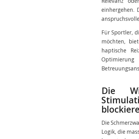
Relevanz ode
einhergehen. 
anspruchsvolle
Für Sportler, 
möchten, biet
haptische Re
Optimierung 
Betreuungsans
Die Wi
Stimul
blockier
Die Schmerzwa
Logik, die mas