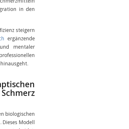
chmerzmitteln
gration in den
izienz steigern
ch
ergänzende
 und mentaler
ofessionellen
 hinausgeht.
tischen
Schmerz
n biologischen
. Dieses Modell