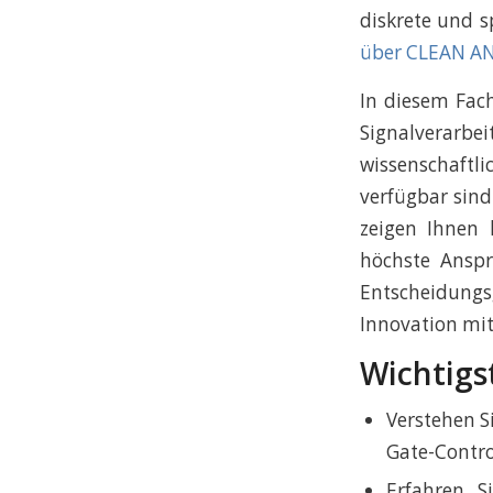
diskrete und s
über CLEAN A
In diesem Fach
Signalverarb
wissenschaftl
verfügbar sind
zeigen Ihnen
höchste Ansprü
Entscheidungs
Innovation mit
Wichtigs
Verstehen S
Gate-Contro
Erfahren S