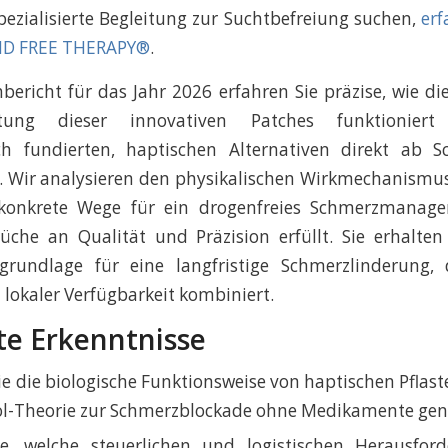
pezialisierte Begleitung zur Suchtbefreiung suchen,
erf
ND FREE THERAPY®
.
bericht für das Jahr 2026 erfahren Sie präzise, wie die
eitung dieser innovativen Patches funktionie
ich fundierten, haptischen Alternativen direkt ab S
. Wir analysieren den physikalischen Wirkmechanismu
 konkrete Wege für ein drogenfreies Schmerzmanage
che an Qualität und Präzision erfüllt. Sie erhalten
grundlage für eine langfristige Schmerzlinderung, 
 lokaler Verfügbarkeit kombiniert.
te Erkenntnisse
ie die biologische Funktionsweise von haptischen Pflast
l-Theorie zur Schmerzblockade ohne Medikamente genu
ie, welche steuerlichen und logistischen Herausfo