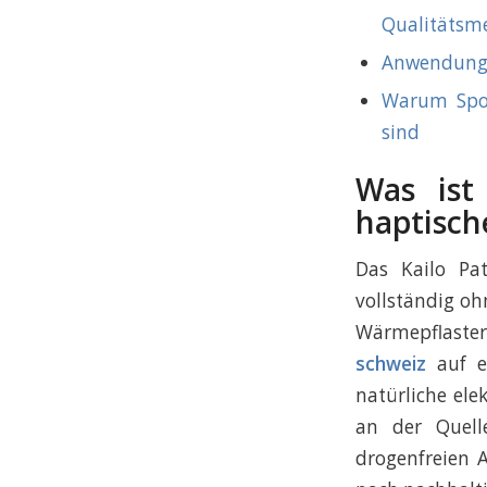
Qualitätsm
Anwendung u
Warum Spor
sind
Was ist
haptisch
Das Kailo Pat
vollständig o
Wärmepflaster
schweiz
auf ei
natürliche ele
an der Quell
drogenfreien 