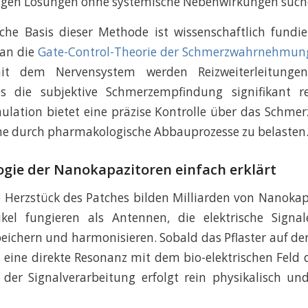
igen Lösungen ohne systemische Nebenwirkungen such
che Basis dieser Methode ist wissenschaftlich fundie
 an die
Gate-Control-Theorie der Schmerzwahrnehmun
mit dem Nervensystem werden Reizweiterleitung
s die subjektive Schmerzempfindung signifikant re
mulation bietet eine präzise Kontrolle über das Schm
ne durch pharmakologische Abbauprozesse zu belasten
ogie der Nanokapazitoren einfach erklärt
 Herzstück des Patches bilden Milliarden von Nanokap
ikel fungieren als Antennen, die elektrische Signa
ichern und harmonisieren. Sobald das Pflaster auf der
 in eine direkte Resonanz mit dem bio-elektrischen Feld
 der Signalverarbeitung erfolgt rein physikalisch u