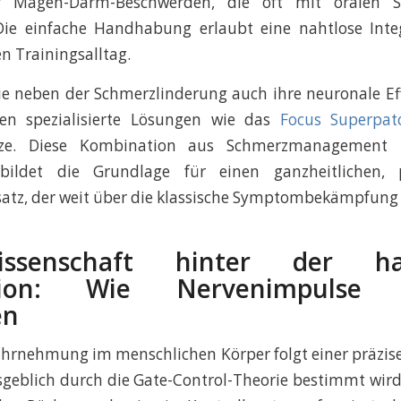
r Magen-Darm-Beschwerden, die oft mit oralen S
Die einfache Handhabung erlaubt eine nahtlose Inte
n Trainingsalltag.
die neben der Schmerzlinderung auch ihre neuronale Eff
en spezialisierte Lösungen wie das
Focus Superpat
ize. Diese Kombination aus Schmerzmanagement
bildet die Grundlage für einen ganzheitlichen, pr
atz, der weit über die klassische Symptombekämpfung
ssenschaft hinter der hap
ation: Wie Nervenimpulse 
en
hrnehmung im menschlichen Körper folgt einer präzise
sgeblich durch die Gate-Control-Theorie bestimmt wird