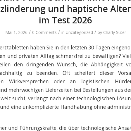
linderung und haptische Alte
im Test 2026
/
/
/
Mai 1, 2026
0 Comments
in
Uncategorized
by
Charly Suter
erztabletten haben Sie in den letzten 30 Tagen eing
hen und privaten Alltag schmerzfrei zu bewältigen? Viel
teilen den dringenden Wunsch, die Abhängigkeit v
nachhaltig zu beenden. Oft scheitert dieser Vors
ten Wirkversprechen oder an logistischen Hür
nd mehrwöchigen Lieferzeiten bei Bestellungen aus d
hweiz sucht, verlangt nach einer technologischen Lösung
t und eine unkomplizierte Handhabung ohne administr
er und Führungskräfte, die über technologische Ansät