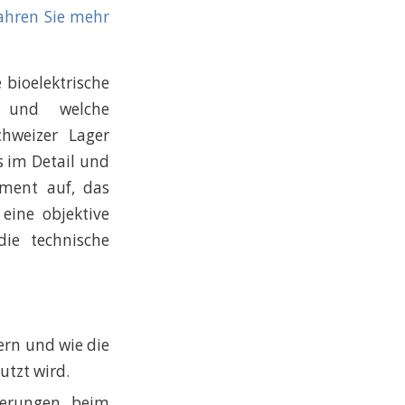
ahren Sie mehr
 bioelektrische
rt und welche
chweizer Lager
s im Detail und
ment auf, das
 eine objektive
die technische
ern und wie die
tzt wird.
rderungen beim