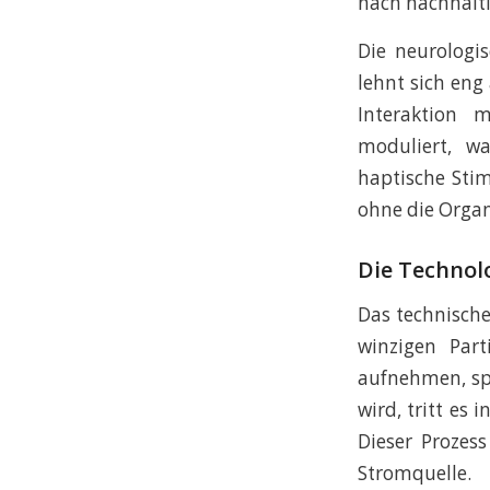
nach nachhalt
Die neurologis
lehnt sich eng
Interaktion 
moduliert, wa
haptische Sti
ohne die Orga
Die Technol
Das technische
winzigen Part
aufnehmen, spe
wird, tritt es
Dieser Prozess
Stromquelle.