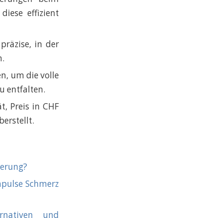
iese effizient
präzise, in der
n.
n, um die volle
u entfalten.
ät, Preis in CHF
erstellt.
derung?
mpulse Schmerz
rnativen und