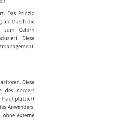
en.
rt. Das Prinzip
g
an. Durch die
en zum Gehirn
duziert. Diese
erzmanagement,
.
azitoren. Diese
le des Körpers
 Haut platziert
 des Anwenders.
nd ohne externe