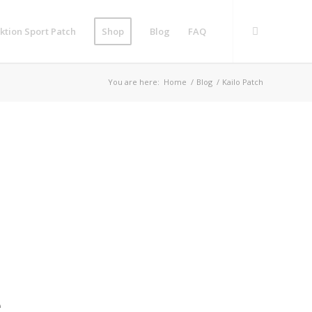
ktion Sport Patch
Shop
Blog
FAQ
You are here:
Home
/
Blog
/
Kailo Patch
e