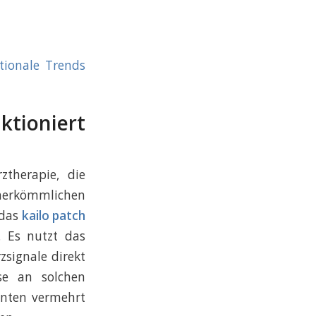
tionale Trends
tioniert
ztherapie, die
 herkömmlichen
 das
kailo patch
. Es nutzt das
zsignale direkt
se an solchen
enten vermehrt