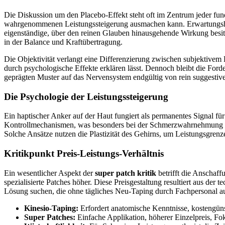
Die Diskussion um den Placebo-Effekt steht oft im Zentrum jeder fun
wahrgenommenen Leistungssteigerung ausmachen kann. Erwartungshaltu
eigenständige, über den reinen Glauben hinausgehende Wirkung besit
in der Balance und Kraftübertragung.
Die Objektivität verlangt eine Differenzierung zwischen subjektivem 
durch psychologische Effekte erklären lässt. Dennoch bleibt die Fo
geprägten Muster auf das Nervensystem endgültig von rein suggestive
Die Psychologie der Leistungssteigerung
Ein haptischer Anker auf der Haut fungiert als permanentes Signal f
Kontrollmechanismen, was besonders bei der Schmerzwahrnehmung ein
Solche Ansätze nutzen die Plastizität des Gehirns, um Leistungsgrenz
Kritikpunkt Preis-Leistungs-Verhältnis
Ein wesentlicher Aspekt der
super patch kritik
betrifft die Anschaffu
spezialisierte Patches höher. Diese Preisgestaltung resultiert aus der 
Lösung suchen, die ohne tägliches Neu-Taping durch Fachpersonal 
Kinesio-Taping:
Erfordert anatomische Kenntnisse, kostengün
Super Patches:
Einfache Applikation, höherer Einzelpreis, Fo