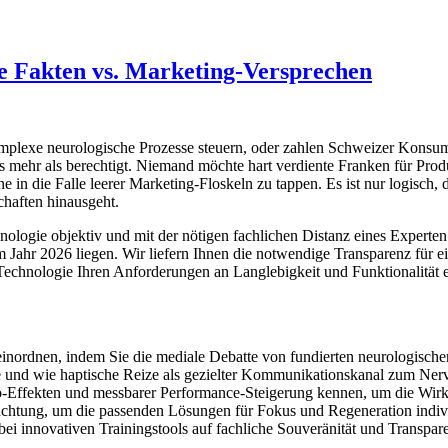
he Fakten vs. Marketing-Versprechen
omplexe neurologische Prozesse steuern, oder zahlen Schweizer Konsume
s mehr als berechtigt. Niemand möchte hart verdiente Franken für Produ
ne in die Falle leerer Marketing-Floskeln zu tappen. Es ist nur logisch,
chaften hinausgeht.
chnologie objektiv und mit der nötigen fachlichen Distanz eines Experte
m Jahr 2026 liegen. Wir liefern Ihnen die notwendige Transparenz für 
echnologie Ihren Anforderungen an Langlebigkeit und Funktionalität ent
einordnen, indem Sie die mediale Debatte von fundierten neurologische
ie und wie haptische Reize als gezielter Kommunikationskanal zum Ne
ffekten und messbarer Performance-Steigerung kennen, um die Wirksamk
bachtung, um die passenden Lösungen für Fokus und Regeneration indivi
 bei innovativen Trainingstools auf fachliche Souveränität und Transpar