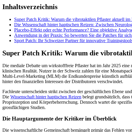
Inhaltsverzeichnis
Super Patch Kritik: Warum die vibrotaktilen Pflaster aktuell im
Die Wissenschaft hinter haptischen Reizen: Zwischen Neurolog
Placebo-Effekt oder echte Performance? Eine objektive Analys
Anwendung in der Praxis: So bewerten Sie die Patches für sich 
Sport Patch: Ihr Schweizer Partner für innovative Trainingstool
Super Patch Kritik: Warum die vibrotaktil
Die mediale Debatte um wirkstofffreie Pflaster hat im Jahr 2025 eine 
klinischen Realität. Nutzer in der Schweiz zahlen für eine Monatspa
Multi-Level-Marketing (MLM) die Endkundenpreise künstlich aufbläht
hinter den finanziellen Interessen der Distributoren verschwindet.
Fachleute unterscheiden strikt zwischen der geschäftlichen Ebene und
Die
Wissenschaft hinter haptischen Reizen
belegt grundsätzlich, dass
Propriozeption und Körperbeherrschung. Dennoch wartet die spezifis
grossflächigen Studien.
Die Hauptargumente der Kritiker im Überblick
Die wissenschaftliche Gemeinschaft bemängelt primär das Fehlen von P