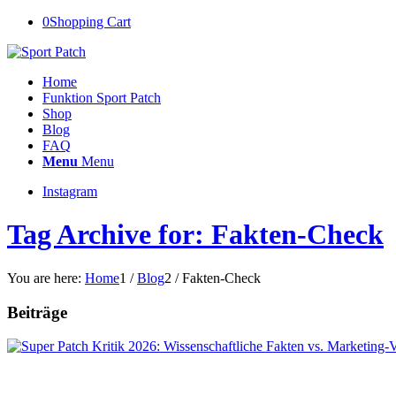
0
Shopping Cart
Home
Funktion Sport Patch
Shop
Blog
FAQ
Menu
Menu
Instagram
Tag Archive for: Fakten-Check
You are here:
Home
1
/
Blog
2
/
Fakten-Check
Beiträge