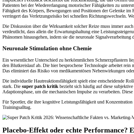
Patienten bei der Wiedererlangung motorischer Fähigkeiten zu unters
Fähigkeit des Körpers, Bewegungen und Positionen der Gelenke im R
verringert das Verletzungsrisiko bei schnellen Richtungswechseln. Wer
Die Diskussion über die Wirksamkeit solcher Reize muss immer auch
verdeutlicht, dass allein die Erwartungshaltung eine Leistungssteige
Phänomen hinausgehen, indem sie die neuronale Signalverarbeitung di
Neuronale Stimulation ohne Chemie
Ein wesentlicher Unterschied zu herkömmlichen Schmerzpflastern lieg
den Blutkreislauf ab. Die hier besprochene Technologie arbeitet rein
Das eliminiert das Risiko von medikamentösen Nebenwirkungen oder Be
Die individuelle Hautreaktionsfähigkeit spielt eine entscheidende Ro
stark. Die
super patch kritik
bezieht sich häufig auf diese subjektiv
Adaptionsphase, um die mechanischen Impulse zu verarbeiten. Diese 
Für Sportler, die ihre kognitive Leistungsfähigkeit und Konzentratio
Trainingsalltag.
Placebo-Effekt oder echte Performance? E