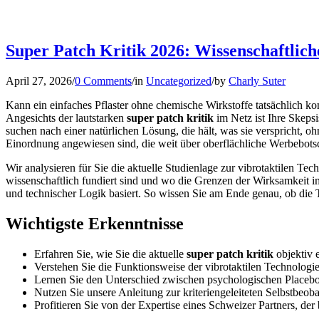
Super Patch Kritik 2026: Wissenschaftlic
April 27, 2026
/
0 Comments
/
in
Uncategorized
/
by
Charly Suter
Kann ein einfaches Pflaster ohne chemische Wirkstoffe tatsächlich k
Angesichts der lautstarken
super patch kritik
im Netz ist Ihre Skepsi
suchen nach einer natürlichen Lösung, die hält, was sie verspricht, oh
Einordnung angewiesen sind, die weit über oberflächliche Werbebots
Wir analysieren für Sie die aktuelle Studienlage zur vibrotaktilen Te
wissenschaftlich fundiert sind und wo die Grenzen der Wirksamkeit i
und technischer Logik basiert. So wissen Sie am Ende genau, ob die T
Wichtigste Erkenntnisse
Erfahren Sie, wie Sie die aktuelle
super patch kritik
objektiv 
Verstehen Sie die Funktionsweise der vibrotaktilen Technolog
Lernen Sie den Unterschied zwischen psychologischen Placebo-E
Nutzen Sie unsere Anleitung zur kriteriengeleiteten Selbstbeo
Profitieren Sie von der Expertise eines Schweizer Partners, der