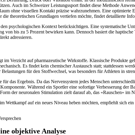
tützen. Auch im Schweizer Leistungssport findet diese Methode Anwendu
aum ohne visuellen Kontakt präzise wahrzunehmen. Eine optimierte Ei
 die theoretischen Grundlagen vertiefen möchte, findet detaillierte Inf
 den psychologischen Kontext berücksichtigen. Eine systematische U
rung von bis zu 5 Prozent bewirken kann. Dennoch basiert die haptische
rekt adressieren.
t im Verzicht auf pharmazeutische Wirkstoffe. Klassische Produkte ge
 mechanisch. Es findet kein chemischer Austausch statt; stattdessen w
lastungen für den Stoffwechsel, was besonders für Athleten in streng
lle für das Ergebnis. Da das Nervensystem jedes Menschen unterschiedli
e Komponente. Während ein Sportler eine sofortige Verbesserung der Ba
Form der neuronalen Stimulation zielt darauf ab, das «Rauschen» im N
n im Wettkampf auf ein neues Niveau heben möchten, empfiehlt sich ein
ine objektive Analyse