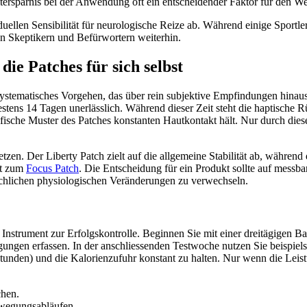
tersparnis bei der Anwendung oft ein entscheidender Faktor für den Wert
ellen Sensibilität für neurologische Reize ab. Während einige Sportler s
en Skeptikern und Befürwortern weiterhin.
ie Patches für sich selbst
n systematisches Vorgehen, das über rein subjektive Empfindungen hinau
destens 14 Tagen unerlässlich. Während dieser Zeit steht die haptische 
zifische Muster des Patches konstanten Hautkontakt hält. Nur durch di
etzen. Der Liberty Patch zielt auf die allgemeine Stabilität ab, währe
ft zum
Focus Patch
. Die Entscheidung für ein Produkt sollte auf messba
sächlichen physiologischen Veränderungen zu verwechseln.
 Instrument zur Erfolgskontrolle. Beginnen Sie mit einer dreitägigen B
ngungen erfassen. In der anschliessenden Testwoche nutzen Sie beispie
 Stunden) und die Kalorienzufuhr konstant zu halten. Nur wenn die Lei
chen.
ewegungsabläufen.