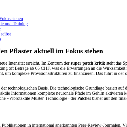
 Fokus stehen
ie und Training
e
selbst
s
en Pflaster aktuell im Fokus stehen
neue Intensität erreicht. Im Zentrum der
super patch kritik
steht das S
ckung oft Beträge ab 65 CHF, was die Erwartungen an die Wirksamkeit m
, um komplexe Provisionsstrukturen zu finanzieren. Das führt in der ö
 der technologischen Basis. Die technologische Grundlage basiert auf 
 taktile Informationen komplexe neuronale Pfade im Gehirn aktivieren k
che «Vibrotaktile Muster-Technologie» der Patches bisher auf den fin
ublikationen in international anerkannten Peer-Review-Journalen. Viele