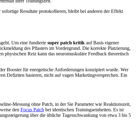
erhalt ihrer Trainingszeit.
ofortige Resultate protokollieren, bleibt bei anderen der Effekt
sgeht. Um eine fundierte
super patch kritik
auf Basis eigener
Rückmeldung des Pflasters im Vordergrund. Die korrekte Platzierung,
esen physischen Reiz kann das neuromuskuläre Feedback theoretisch
nd der Booster für energetische Anforderungen konzipiert wurde. Wer
ren Defiziten basieren, nicht auf vagen Marketingversprechen. Ein
aseline-Messung ohne Patch, in der Sie Parameter wie Reaktionszeit,
lsweise den
Focus Patch
bei identischen Trainingseinheiten. Es ist
stungssteigerung über die übliche Tagesschwankung von etwa 3 bis 5