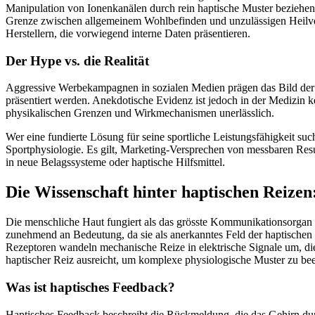
Manipulation von Ionenkanälen durch rein haptische Muster beziehen,
Grenze zwischen allgemeinem Wohlbefinden und unzulässigen Heilvers
Herstellern, die vorwiegend interne Daten präsentieren.
Der Hype vs. die Realität
Aggressive Werbekampagnen in sozialen Medien prägen das Bild der Pa
präsentiert werden. Anekdotische Evidenz ist jedoch in der Medizin k
physikalischen Grenzen und Wirkmechanismen unerlässlich.
Wer eine fundierte Lösung für seine sportliche Leistungsfähigkeit such
Sportphysiologie. Es gilt, Marketing-Versprechen von messbaren Result
in neue Belagssysteme oder haptische Hilfsmittel.
Die Wissenschaft hinter haptischen Reize
Die menschliche Haut fungiert als das grösste Kommunikationsorgan 
zunehmend an Bedeutung, da sie als anerkanntes Feld der haptischen 
Rezeptoren wandeln mechanische Reize in elektrische Signale um, die
haptischer Reiz ausreicht, um komplexe physiologische Muster zu beei
Was ist haptisches Feedback?
Haptisches Feedback beschreibt die Rückmeldung, die das Gehirn durch