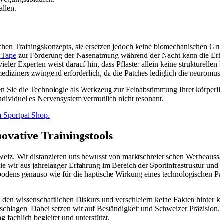
allen.
ichen Trainingskonzepts, sie ersetzen jedoch keine biomechanischen Gr
 Tape
zur Förderung der Nasenatmung während der Nacht kann die Erhol
ieler Experten weist darauf hin, dass Pflaster allein keine strukture
tmediziners zwingend erforderlich, da die Patches lediglich die neurom
tzen Sie die Technologie als Werkzeug zur Feinabstimmung Ihrer körp
individuelles Nervensystem vermutlich nicht resonant.
m Sportpat Shop.
ovative Trainingstools
chweiz. Wir distanzieren uns bewusst von marktschreierischen Werbeaussag
 die wir aus jahrelanger Erfahrung im Bereich der Sportinfrastruktur u
portbodens genauso wie für die haptische Wirkung eines technologischen 
den wissenschaftlichen Diskurs und verschleiern keine Fakten hinter 
lagen. Dabei setzen wir auf Beständigkeit und Schweizer Präzision. Sp
 fachlich begleitet und unterstützt.