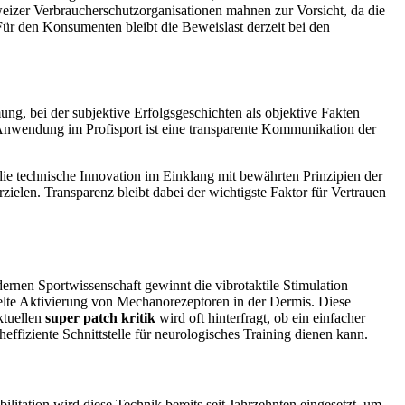
weizer Verbraucherschutzorganisationen mahnen zur Vorsicht, da die
ür den Konsumenten bleibt die Beweislast derzeit bei den
ng, bei der subjektive Erfolgsgeschichten als objektive Fakten
e Anwendung im Profisport ist eine transparente Kommunikation der
 die technische Innovation im Einklang mit bewährten Prinzipien der
zielen. Transparenz bleibt dabei der wichtigste Faktor für Vertrauen
rnen Sportwissenschaft gewinnt die vibrotaktile Stimulation
ielte Aktivierung von Mechanorezeptoren in der Dermis. Diese
ktuellen
super patch kritik
wird oft hinterfragt, ob ein einfacher
ffiziente Schnittstelle für neurologisches Training dienen kann.
itation wird diese Technik bereits seit Jahrzehnten eingesetzt, um