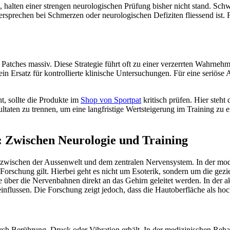
 halten einer strengen neurologischen Prüfung bisher nicht stand. Sch
prechen bei Schmerzen oder neurologischen Defiziten fliessend ist. F
tches massiv. Diese Strategie führt oft zu einer verzerrten Wahrnehmu
ein Ersatz für kontrollierte klinische Untersuchungen. Für eine seriös
t, sollte die Produkte im
Shop von Sportpat
kritisch prüfen. Hier steht
aten zu trennen, um eine langfristige Wertsteigerung im Training zu er
n: Zwischen Neurologie und Training
zwischen der Aussenwelt und dem zentralen Nervensystem. In der mode
Forschung gilt. Hierbei geht es nicht um Esoterik, sondern um die gez
 über die Nervenbahnen direkt an das Gehirn geleitet werden. In der a
nflussen. Die Forschung zeigt jedoch, dass die Hautoberfläche als hoche
 Berührung, Druck oder Vibration erhält. In der medizinischen Rehabil