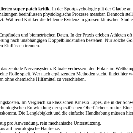
dierten
super patch kritik
. In der Sportpsychologie gilt der Glaube an
ngen beeinflussen physiologische Prozesse messbar. Dennoch stellt s
zt. Während Kritiker die fehlende Evidenz in grossen klinischen Stu
Empfinden und biometrischen Daten. In der Praxis erleben Athleten oft 
rderung nach unabhängigen Doppelblindstudien bestehen. Nur solche G
n Einflüssen trennen.
ür das zentrale Nervensystem. Rituale verbessern den Fokus im Wettkam
e Rolle spielt. Wer nach ergänzenden Methoden sucht, findet hier w
en ohne chemische Hilfsmittel zu verschieben.
ngskosten. Im Vergleich zu klassischen Kinesio-Tapes, die in der Schweiz
technologischen Entwicklung der spezifischen Oberflächenstruktur. Eine I
auskommt. Die Langlebigkeit und die einfache Handhabung müssen hier
stig pro Anwendung, rein mechanische Unterstützung.
kus auf neurologische Hautreize.