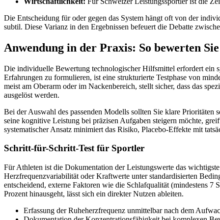
Wirtschaftlichkeit:
Für Schweizer Leistungssportler ist die Zei
Die Entscheidung für oder gegen das System hängt oft von der individu
subtil. Diese Varianz in den Ergebnissen befeuert die Debatte zwisch
Anwendung in der Praxis: So bewerten Sie d
Die individuelle Bewertung technologischer Hilfsmittel erfordert ei
Erfahrungen zu formulieren, ist eine strukturierte Testphase von min
meist am Oberarm oder im Nackenbereich, stellt sicher, dass das spe
ausgelöst werden.
Bei der Auswahl des passenden Modells sollten Sie klare Prioritäten s
seine kognitive Leistung bei präzisen Aufgaben steigern möchte, grei
systematischer Ansatz minimiert das Risiko, Placebo-Effekte mit tat
Schritt-für-Schritt-Test für Sportler
Für Athleten ist die Dokumentation der Leistungswerte das wichtigste
Herzfrequenzvariabilität oder Kraftwerte unter standardisierten Bedi
entscheidend, externe Faktoren wie die Schlafqualität (mindestens 7
Prozent hinausgeht, lässt sich ein direkter Nutzen ableiten.
Erfassung der Ruheherzfrequenz unmittelbar nach dem Aufwa
Dokumentation der Konzentrationsfähigkeit bei komplexen B