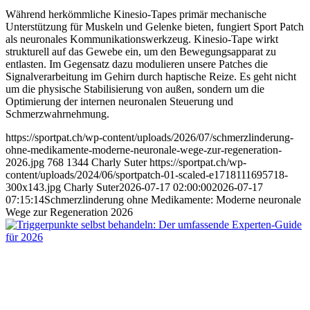
Während herkömmliche Kinesio-Tapes primär mechanische
Unterstützung für Muskeln und Gelenke bieten, fungiert Sport Patch
als neuronales Kommunikationswerkzeug. Kinesio-Tape wirkt
strukturell auf das Gewebe ein, um den Bewegungsapparat zu
entlasten. Im Gegensatz dazu modulieren unsere Patches die
Signalverarbeitung im Gehirn durch haptische Reize. Es geht nicht
um die physische Stabilisierung von außen, sondern um die
Optimierung der internen neuronalen Steuerung und
Schmerzwahrnehmung.
https://sportpat.ch/wp-content/uploads/2026/07/schmerzlinderung-
ohne-medikamente-moderne-neuronale-wege-zur-regeneration-
2026.jpg
768
1344
Charly Suter
https://sportpat.ch/wp-
content/uploads/2024/06/sportpatch-01-scaled-e1718111695718-
300x143.jpg
Charly Suter
2026-07-17 02:00:00
2026-07-17
07:15:14
Schmerzlinderung ohne Medikamente: Moderne neuronale
Wege zur Regeneration 2026