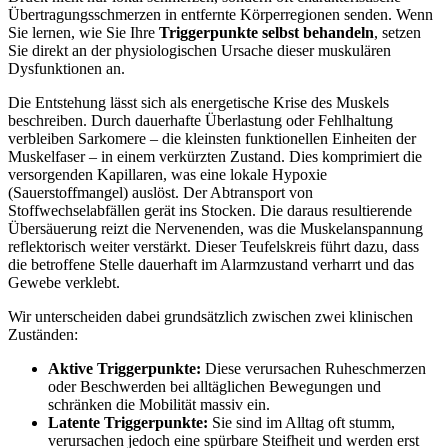
Übertragungsschmerzen in entfernte Körperregionen senden. Wenn
Sie lernen, wie Sie Ihre
Triggerpunkte selbst behandeln
, setzen
Sie direkt an der physiologischen Ursache dieser muskulären
Dysfunktionen an.
Die Entstehung lässt sich als energetische Krise des Muskels
beschreiben. Durch dauerhafte Überlastung oder Fehlhaltung
verbleiben Sarkomere – die kleinsten funktionellen Einheiten der
Muskelfaser – in einem verkürzten Zustand. Dies komprimiert die
versorgenden Kapillaren, was eine lokale Hypoxie
(Sauerstoffmangel) auslöst. Der Abtransport von
Stoffwechselabfällen gerät ins Stocken. Die daraus resultierende
Übersäuerung reizt die Nervenenden, was die Muskelanspannung
reflektorisch weiter verstärkt. Dieser Teufelskreis führt dazu, dass
die betroffene Stelle dauerhaft im Alarmzustand verharrt und das
Gewebe verklebt.
Wir unterscheiden dabei grundsätzlich zwischen zwei klinischen
Zuständen:
Aktive Triggerpunkte:
Diese verursachen Ruheschmerzen
oder Beschwerden bei alltäglichen Bewegungen und
schränken die Mobilität massiv ein.
Latente Triggerpunkte:
Sie sind im Alltag oft stumm,
verursachen jedoch eine spürbare Steifheit und werden erst