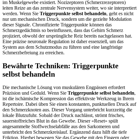
im Muskelgewebe existiert. Nozizeptoren (Schmerzrezeptoren)
leiten Reize an das zentrale Nervensystem weiter, wo sie interpretiert
werden. Wenn Sie
Triggerpunkte selbst behandeln
, geht es nicht
nur um mechanischen Druck, sondern um die gezielte Modulation
dieser Signale. Chronifizierte Triggerpunkte können das
Schmerzgedächtnis so beeinflussen, dass das Gehirn Schmerz
projiziert, obwohl der ursprüngliche Reiz bereits nachgelassen hat.
Eine präzise neuronale Regulation ist daher essenziell, um das
System aus dem Schutzmodus zu führen und eine langfristige
Schmerzbefreiung zu erreichen.
Bewährte Techniken: Triggerpunkte
selbst behandeln
Die mechanische Lösung von muskulären Engpässen erfordert
Präzision und Geduld. Wenn Sie
Triggerpunkte selbst behandeln
,
ist die ischämische Kompression das effektivste Werkzeug in Ihrem
Repertoire. Dabei üben Sie einen konstanten, punktuellen Druck auf
den Schmerzknoten aus. Dieser Vorgang unterbricht kurzzeitig die
lokale Blutzufuhr. Sobald der Druck nachlässt, strömt frisches,
sauerstoffreiches Blut in das Gewebe. Dieser «Reset» spült
angesammelte Stoffwechselabfälle aus den Sarkomeren und
unterbricht den Schmerzkreislauf. Ergänzend dazu hilft die tiefe
Friktion. Hierbei bewegen Sie das Gewebe mit den Fingern oder