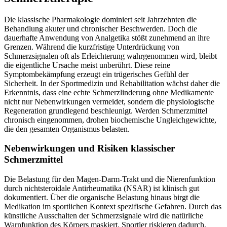
Die klassische Pharmakologie dominiert seit Jahrzehnten die
Behandlung akuter und chronischer Beschwerden. Doch die
dauerhafte Anwendung von Analgetika stößt zunehmend an ihre
Grenzen. Während die kurzfristige Unterdrückung von
Schmerzsignalen oft als Erleichterung wahrgenommen wird, bleibt
die eigentliche Ursache meist unberührt. Diese reine
Symptombekämpfung erzeugt ein trügerisches Gefühl der
Sicherheit. In der Sportmedizin und Rehabilitation wächst daher die
Erkenntnis, dass eine echte Schmerzlinderung ohne Medikamente
nicht nur Nebenwirkungen vermeidet, sondern die physiologische
Regeneration grundlegend beschleunigt. Werden Schmerzmittel
chronisch eingenommen, drohen biochemische Ungleichgewichte,
die den gesamten Organismus belasten.
Nebenwirkungen und Risiken klassischer
Schmerzmittel
Die Belastung für den Magen-Darm-Trakt und die Nierenfunktion
durch nichtsteroidale Antirheumatika (NSAR) ist klinisch gut
dokumentiert. Über die organische Belastung hinaus birgt die
Medikation im sportlichen Kontext spezifische Gefahren. Durch das
künstliche Ausschalten der Schmerzsignale wird die natürliche
Warnfunktion des Körpers maskiert. Sportler riskieren dadurch,