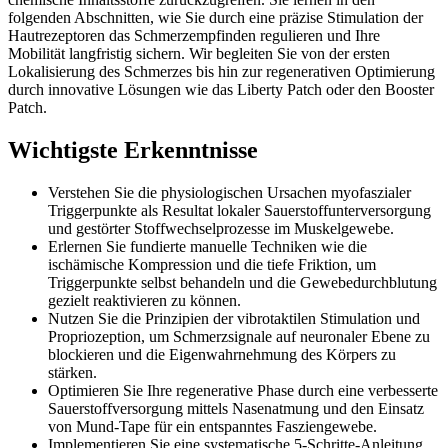
folgenden Abschnitten, wie Sie durch eine präzise Stimulation der
Hautrezeptoren das Schmerzempfinden regulieren und Ihre
Mobilität langfristig sichern. Wir begleiten Sie von der ersten
Lokalisierung des Schmerzes bis hin zur regenerativen Optimierung
durch innovative Lösungen wie das Liberty Patch oder den Booster
Patch.
Wichtigste Erkenntnisse
Verstehen Sie die physiologischen Ursachen myofaszialer
Triggerpunkte als Resultat lokaler Sauerstoffunterversorgung
und gestörter Stoffwechselprozesse im Muskelgewebe.
Erlernen Sie fundierte manuelle Techniken wie die
ischämische Kompression und die tiefe Friktion, um
Triggerpunkte selbst behandeln und die Gewebedurchblutung
gezielt reaktivieren zu können.
Nutzen Sie die Prinzipien der vibrotaktilen Stimulation und
Propriozeption, um Schmerzsignale auf neuronaler Ebene zu
blockieren und die Eigenwahrnehmung des Körpers zu
stärken.
Optimieren Sie Ihre regenerative Phase durch eine verbesserte
Sauerstoffversorgung mittels Nasenatmung und den Einsatz
von Mund-Tape für ein entspanntes Fasziengewebe.
Implementieren Sie eine systematische 5-Schritte-Anleitung