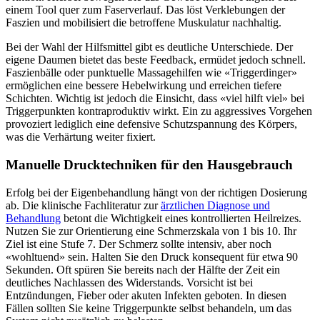
einem Tool quer zum Faserverlauf. Das löst Verklebungen der
Faszien und mobilisiert die betroffene Muskulatur nachhaltig.
Bei der Wahl der Hilfsmittel gibt es deutliche Unterschiede. Der
eigene Daumen bietet das beste Feedback, ermüdet jedoch schnell.
Faszienbälle oder punktuelle Massagehilfen wie «Triggerdinger»
ermöglichen eine bessere Hebelwirkung und erreichen tiefere
Schichten. Wichtig ist jedoch die Einsicht, dass «viel hilft viel» bei
Triggerpunkten kontraproduktiv wirkt. Ein zu aggressives Vorgehen
provoziert lediglich eine defensive Schutzspannung des Körpers,
was die Verhärtung weiter fixiert.
Manuelle Drucktechniken für den Hausgebrauch
Erfolg bei der Eigenbehandlung hängt von der richtigen Dosierung
ab. Die klinische Fachliteratur zur
ärztlichen Diagnose und
Behandlung
betont die Wichtigkeit eines kontrollierten Heilreizes.
Nutzen Sie zur Orientierung eine Schmerzskala von 1 bis 10. Ihr
Ziel ist eine Stufe 7. Der Schmerz sollte intensiv, aber noch
«wohltuend» sein. Halten Sie den Druck konsequent für etwa 90
Sekunden. Oft spüren Sie bereits nach der Hälfte der Zeit ein
deutliches Nachlassen des Widerstands. Vorsicht ist bei
Entzündungen, Fieber oder akuten Infekten geboten. In diesen
Fällen sollten Sie keine Triggerpunkte selbst behandeln, um das