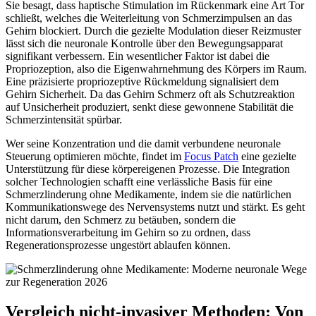
Sie besagt, dass haptische Stimulation im Rückenmark eine Art Tor
schließt, welches die Weiterleitung von Schmerzimpulsen an das
Gehirn blockiert. Durch die gezielte Modulation dieser Reizmuster
lässt sich die neuronale Kontrolle über den Bewegungsapparat
signifikant verbessern. Ein wesentlicher Faktor ist dabei die
Propriozeption, also die Eigenwahrnehmung des Körpers im Raum.
Eine präzisierte propriozeptive Rückmeldung signalisiert dem
Gehirn Sicherheit. Da das Gehirn Schmerz oft als Schutzreaktion
auf Unsicherheit produziert, senkt diese gewonnene Stabilität die
Schmerzintensität spürbar.
Wer seine Konzentration und die damit verbundene neuronale
Steuerung optimieren möchte, findet im
Focus Patch
eine gezielte
Unterstützung für diese körpereigenen Prozesse. Die Integration
solcher Technologien schafft eine verlässliche Basis für eine
Schmerzlinderung ohne Medikamente, indem sie die natürlichen
Kommunikationswege des Nervensystems nutzt und stärkt. Es geht
nicht darum, den Schmerz zu betäuben, sondern die
Informationsverarbeitung im Gehirn so zu ordnen, dass
Regenerationsprozesse ungestört ablaufen können.
Vergleich nicht-invasiver Methoden: Von