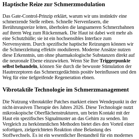
Haptische Reize zur Schmerzmodulation
Das Gate-Control-Prinzip erklärt, warum wir uns instinktiv eine
schmerzende Stelle reiben. Schnelle Nervenfasern, die
Berührungsreize leiten, überholen die langsameren Schmerzbahnen
auf ihrem Weg zum Rückenmark. Die Haut ist dabei weit mehr als
eine Schutzhülle; sie ist ein hochsensibles Interface zum
Nervensystem. Durch spezifische haptische Reizungen können wir
die Schmerzleitung effektiv modulieren. Moderne Ansätze nutzen
diese Erkenntnis, um ohne pharmakologische Substanzen direkt auf
die neuronale Ebene einzuwirken. Wenn Sie Ihre
Triggerpunkte
selbst behandeln
, können Sie durch die bewusste Stimulation der
Hautrezeptoren das Schmerzgedächtnis positiv beeinflussen und den
Weg für eine tiefgreifende Regeneration ebnen.
Vibrotaktile Technologie im Schmerzmanagement
Die Nutzung vibrotaktiler Patches markiert einen Wendepunkt in der
nicht-invasiven Therapie des Jahres 2026. Diese Technologie nutzt
mikroskopische Oberflächenstrukturen, um beim Kontakt mit der
Haut ein spezifisches Signalmuster an das Gehirn zu senden. Im
Vergleich zu herkömmlichen Methoden bietet dies den Vorteil einer
sofortigen, zielgerichteten Reaktion ohne Belastung des
Stoffwechsels. Es ist ein wesentlicher Bestandteil für ein modernes