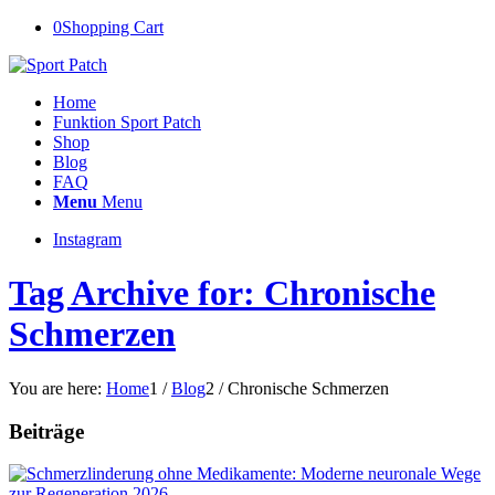
0
Shopping Cart
Home
Funktion Sport Patch
Shop
Blog
FAQ
Menu
Menu
Instagram
Tag Archive for: Chronische
Schmerzen
You are here:
Home
1
/
Blog
2
/
Chronische Schmerzen
Beiträge