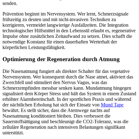
senden.
Prävention beginnt im Nervensystem. Wer lernt, Schmerzsignale
frühzeitig zu deuten und mit nicht-invasiven Techniken zu
korrigieren, vermeidet langwierige Ausfallzeiten. Die Integration
technologischer Hilfsmittel in den Lebensstil erlaubt es, regenerative
Impulse ohne zusätzlichen Zeitaufwand zu setzen. Dies schafft die
notwendige Konstanz für einen dauerhaften Werterhalt der
körperlichen Leistungsfähigkeit.
Optimierung der Regeneration durch Atmung
Die Nasenatmung fungiert als direkter Schalter für das vegetative
Nervensystem. Wer konsequent durch die Nase atmet, aktiviert das
Zwerchfell und stimuliert den Nervus Vagus, was das
Schmerzempfinden messbar senken kann. Mundatmung hingegen
signalisiert dem Körper Stress und hält das System in einem Zustand
erhöhter Alarmbereitschaft. In der sportlichen Praxis und während
der nächtlichen Erholung hat sich der Einsatz von
Mund Tape
bewährt. Es stellt sicher, dass die Atemwege nachts auf
Nasenatmung konditioniert bleiben. Dies verbessert die
Sauerstoffsättigung und beschleunigt die CO2-Toleranz, was die
zelluläre Regeneration nach intensiven Belastungen signifikant
unterstützt.