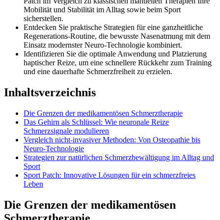
Patch im Vergleich zu klassischen manuellen Therapien Ihre
Mobilität und Stabilität im Alltag sowie beim Sport
sicherstellen.
Entdecken Sie praktische Strategien für eine ganzheitliche
Regenerations-Routine, die bewusste Nasenatmung mit dem
Einsatz modernster Neuro-Technologie kombiniert.
Identifizieren Sie die optimale Anwendung und Platzierung
haptischer Reize, um eine schnellere Rückkehr zum Training
und eine dauerhafte Schmerzfreiheit zu erzielen.
Inhaltsverzeichnis
Die Grenzen der medikamentösen Schmerztherapie
Das Gehirn als Schlüssel: Wie neuronale Reize
Schmerzsignale modulieren
Vergleich nicht-invasiver Methoden: Von Osteopathie bis
Neuro-Technologie
Strategien zur natürlichen Schmerzbewältigung im Alltag und
Sport
Sport Patch: Innovative Lösungen für ein schmerzfreies
Leben
Die Grenzen der medikamentösen
Schmerztherapie