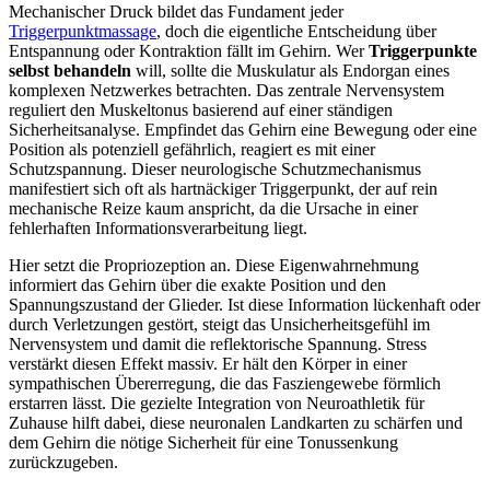
Mechanischer Druck bildet das Fundament jeder
Triggerpunktmassage
, doch die eigentliche Entscheidung über
Entspannung oder Kontraktion fällt im Gehirn. Wer
Triggerpunkte
selbst behandeln
will, sollte die Muskulatur als Endorgan eines
komplexen Netzwerkes betrachten. Das zentrale Nervensystem
reguliert den Muskeltonus basierend auf einer ständigen
Sicherheitsanalyse. Empfindet das Gehirn eine Bewegung oder eine
Position als potenziell gefährlich, reagiert es mit einer
Schutzspannung. Dieser neurologische Schutzmechanismus
manifestiert sich oft als hartnäckiger Triggerpunkt, der auf rein
mechanische Reize kaum anspricht, da die Ursache in einer
fehlerhaften Informationsverarbeitung liegt.
Hier setzt die Propriozeption an. Diese Eigenwahrnehmung
informiert das Gehirn über die exakte Position und den
Spannungszustand der Glieder. Ist diese Information lückenhaft oder
durch Verletzungen gestört, steigt das Unsicherheitsgefühl im
Nervensystem und damit die reflektorische Spannung. Stress
verstärkt diesen Effekt massiv. Er hält den Körper in einer
sympathischen Übererregung, die das Fasziengewebe förmlich
erstarren lässt. Die gezielte Integration von Neuroathletik für
Zuhause hilft dabei, diese neuronalen Landkarten zu schärfen und
dem Gehirn die nötige Sicherheit für eine Tonussenkung
zurückzugeben.