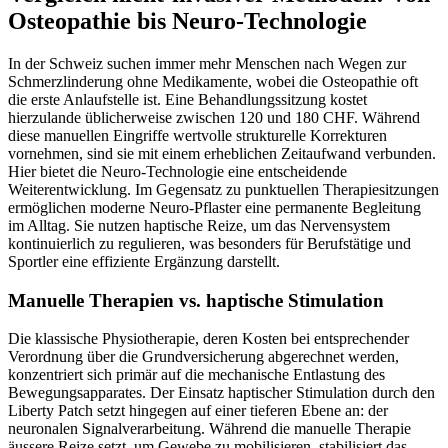
Osteopathie bis Neuro-Technologie
In der Schweiz suchen immer mehr Menschen nach Wegen zur
Schmerzlinderung ohne Medikamente, wobei die Osteopathie oft
die erste Anlaufstelle ist. Eine Behandlungssitzung kostet
hierzulande üblicherweise zwischen 120 und 180 CHF. Während
diese manuellen Eingriffe wertvolle strukturelle Korrekturen
vornehmen, sind sie mit einem erheblichen Zeitaufwand verbunden.
Hier bietet die Neuro-Technologie eine entscheidende
Weiterentwicklung. Im Gegensatz zu punktuellen Therapiesitzungen
ermöglichen moderne Neuro-Pflaster eine permanente Begleitung
im Alltag. Sie nutzen haptische Reize, um das Nervensystem
kontinuierlich zu regulieren, was besonders für Berufstätige und
Sportler eine effiziente Ergänzung darstellt.
Manuelle Therapien vs. haptische Stimulation
Die klassische Physiotherapie, deren Kosten bei entsprechender
Verordnung über die Grundversicherung abgerechnet werden,
konzentriert sich primär auf die mechanische Entlastung des
Bewegungsapparates. Der Einsatz haptischer Stimulation durch den
Liberty Patch setzt hingegen auf einer tieferen Ebene an: der
neuronalen Signalverarbeitung. Während die manuelle Therapie
äussere Reize setzt, um Gewebe zu mobilisieren, stabilisiert das