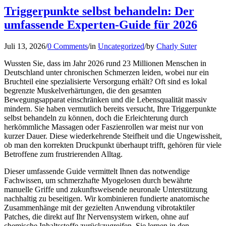
Triggerpunkte selbst behandeln: Der
umfassende Experten-Guide für 2026
Juli 13, 2026
/
0 Comments
/
in
Uncategorized
/
by
Charly Suter
Wussten Sie, dass im Jahr 2026 rund 23 Millionen Menschen in
Deutschland unter chronischen Schmerzen leiden, wobei nur ein
Bruchteil eine spezialisierte Versorgung erhält? Oft sind es lokal
begrenzte Muskelverhärtungen, die den gesamten
Bewegungsapparat einschränken und die Lebensqualität massiv
mindern. Sie haben vermutlich bereits versucht, Ihre Triggerpunkte
selbst behandeln zu können, doch die Erleichterung durch
herkömmliche Massagen oder Faszienrollen war meist nur von
kurzer Dauer. Diese wiederkehrende Steifheit und die Ungewissheit,
ob man den korrekten Druckpunkt überhaupt trifft, gehören für viele
Betroffene zum frustrierenden Alltag.
Dieser umfassende Guide vermittelt Ihnen das notwendige
Fachwissen, um schmerzhafte Myogelosen durch bewährte
manuelle Griffe und zukunftsweisende neuronale Unterstützung
nachhaltig zu beseitigen. Wir kombinieren fundierte anatomische
Zusammenhänge mit der gezielten Anwendung vibrotaktiler
Patches, die direkt auf Ihr Nervensystem wirken, ohne auf
chemische Inhaltsstoffe zurückzugreifen. Sie lernen in den