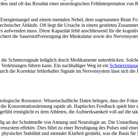
n sind oft das Resultat einer neurologischen Fehlinterpretation von 
mit Energiemangel und einem mentalen Nebel, dem sogenannten Brain F
chnischer Abläufe. Oft liegt die Ursache in einem gestörten Zusammen
rs aufwenden muss. Diese Kapazität fehlt anschliessend für die kogniti
htert die Sauerstoffversorgung der Muskulatur sowie des Nervensyste
, die Schmerzsignale lediglich durch Medikamente unterdrücken. Solc
 Verletzungen führen kann. Ein nachhaltiger Weg ist ein
Schmerzmanag
rch die Korrektur fehlerhafter Signale im Nervensystem lässt sich die
eurologische Ressource. Wissenschaftliche Daten belegen, dass der Foku
 die Konzentrationsleistung rapide ab. Haptisches Feedback spielt hier e
gefühl ermöglicht es dem Athleten, die Aufmerksamkeit voll auf die tak
ig an der Schnittstelle von Atmung und Neurologie an. Die Umstellun
rvensystem effektiv. Dies führt zu einer Beruhigung des Pulses und ei
ysischer Stabilität und mentaler Klarheit gestärkt, was die Basis für 