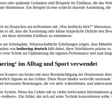
en oder quälende Gedanken sind Beispiele für Einflüsse, die das Woh
e Hindernisse. Ein Beispiel ist eine schlecht sitzende Ausrüstung, die
ch im Deutschen am treffendsten mit „Was bedrückt dich?“ übersetzen. 
et es oft, dass die Ausrüstung oder kleine körperliche Defizite den B
 um diese störenden Einflüsse zu minimieren.
n am Arbeitsplatz. Wissenschaftliche Erhebungen zeigen, dass Mitarbe
tändnis von
bothering deutsch
hilft dabei, diese Störfaktoren präzise
 der erste Schritt zur Optimierung der eigenen Performance und zum lang
ring‘ im Alltag und Sport verwendet
ichen Kontext am besten mit einer Beeinträchtigung der Homöostase über
ierlich Signale an das Gehirn. Diese Reize binden wertvolle neuronale K
chen bewussten Belastungen, die wir aktiv wahrnehmen, und unbewusste
System. Wenn das Gehirn mit zu vielen irrelevanten Informationen geflu
bothern». Ein Athlet, der sich auf seine Technik konzentrieren sollte, 