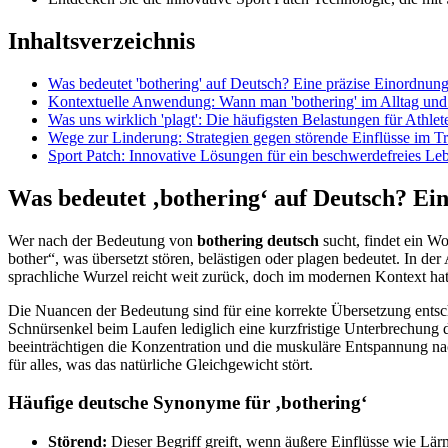
Inhaltsverzeichnis
Was bedeutet 'bothering' auf Deutsch? Eine präzise Einordnun
Kontextuelle Anwendung: Wann man 'bothering' im Alltag und
Was uns wirklich 'plagt': Die häufigsten Belastungen für Athlet
Wege zur Linderung: Strategien gegen störende Einflüsse im Tr
Sport Patch: Innovative Lösungen für ein beschwerdefreies Le
Was bedeutet ‚bothering‘ auf Deutsch? Ei
Wer nach der Bedeutung von
bothering deutsch
sucht, findet ein Wor
bother“, was übersetzt stören, belästigen oder plagen bedeutet. In d
sprachliche Wurzel reicht weit zurück, doch im modernen Kontext hat 
Die Nuancen der Bedeutung sind für eine korrekte Übersetzung entsch
Schnürsenkel beim Laufen lediglich eine kurzfristige Unterbrechung d
beeinträchtigen die Konzentration und die muskuläre Entspannung nach
für alles, was das natürliche Gleichgewicht stört.
Häufige deutsche Synonyme für ‚bothering‘
Störend:
Dieser Begriff greift, wenn äußere Einflüsse wie Lärm