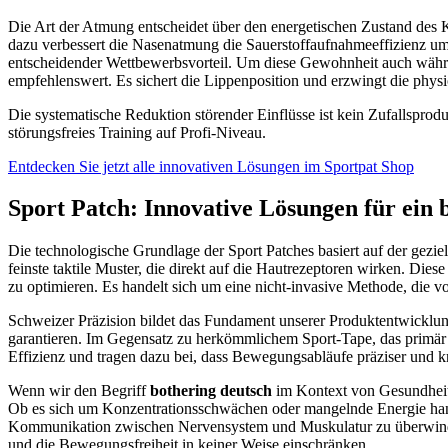
Die Art der Atmung entscheidet über den energetischen Zustand des K
dazu verbessert die Nasenatmung die Sauerstoffaufnahmeeffizienz um 
entscheidender Wettbewerbsvorteil. Um diese Gewohnheit auch während
empfehlenswert. Es sichert die Lippenposition und erzwingt die physi
Die systematische Reduktion störender Einflüsse ist kein Zufallsprodukt
störungsfreies Training auf Profi-Niveau.
Entdecken Sie jetzt alle innovativen Lösungen im Sportpat Shop
Sport Patch: Innovative Lösungen für ein
Die technologische Grundlage der Sport Patches basiert auf der gezi
feinste taktile Muster, die direkt auf die Hautrezeptoren wirken. Die
zu optimieren. Es handelt sich um eine nicht-invasive Methode, d
Schweizer Präzision bildet das Fundament unserer Produktentwicklung
garantieren. Im Gegensatz zu herkömmlichem Sport-Tape, das primär 
Effizienz und tragen dazu bei, dass Bewegungsabläufe präziser und k
Wenn wir den Begriff
bothering deutsch
im Kontext von Gesundheit u
Ob es sich um Konzentrationsschwächen oder mangelnde Energie handel
Kommunikation zwischen Nervensystem und Muskulatur zu überwinden. 
und die Bewegungsfreiheit in keiner Weise einschränken.