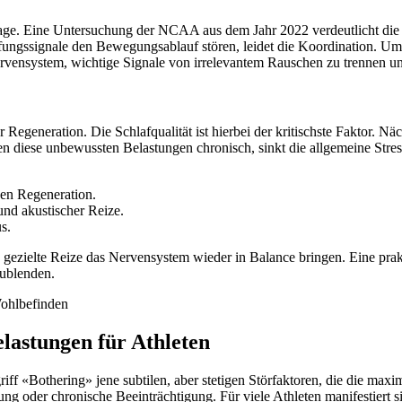
rlage. Eine Untersuchung der NCAA aus dem Jahr 2022 verdeutlicht di
ungssignale den Bewegungsablauf stören, leidet die Koordination. Um
vensystem, wichtige Signale von irrelevantem Rauschen zu trennen und
r Regeneration. Die Schlafqualität ist hierbei der kritischste Faktor. 
 diese unbewussten Belastungen chronisch, sinkt die allgemeine Stres
hen Regeneration.
und akustischer Reize.
s.
 gezielte Reize das Nervensystem wieder in Balance bringen. Eine prak
zublenden.
elastungen für Athleten
riff «Bothering» jene subtilen, aber stetigen Störfaktoren, die die ma
ung oder chronische Beeinträchtigung. Für viele Athleten manifestiert 