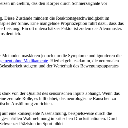
Reizen im Gehirn, das den Körper durch Schmerzsignale vor
og. Diese Zustände mindern die Reaktionsgeschwindigkeit im
spiel der Sinne. Eine mangelnde Propriozeption führt dazu, dass das
ve Leistung. Ein oft unterschätzter Faktor ist zudem das Atemmuster.
ms deutlich.
he Methoden maskieren jedoch nur die Symptome und ignorieren die
ement ohne Medikamente
. Hierbei geht es darum, die neuronalen
 Belastbarkeit steigern und der Werterhalt des Bewegungsapparates
s stark von der Qualität des sensorischen Inputs abhängt. Wenn das
ine zentrale Rolle; es hilft dabei, das neurologische Rauschen zu
tische Ausführung zu richten.
g auf eine konsequente Nasenatmung, beispielsweise durch die
ner geschärften Wahrnehmung in kritischen Drucksituationen. Durch
Schweizer Präzision im Sport bildet.