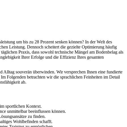
leistung um bis zu 28 Prozent senken können? In der Welt des
lichen Leistung. Dennoch scheitert die gezielte Optimierung häufig
er täglichen Praxis, dass sowohl technische Mängel am Bodenbelag als
nglebigkeit Ihrer Erfolge und die Effizienz Ihres gesamten
und Alltag souverän überwinden. Wir versprechen Ihnen eine fundierte
. Im Folgenden betrachten wir die sprachlichen Feinheiten im Detail
nsfähigkeit ab.
im sportlichen Kontext.
nce unmittelbar beeinflussen können.
Lösungsansätze zu finden.
haltiges Wohlbefinden schafft.
reies Training zu ermöglichen.