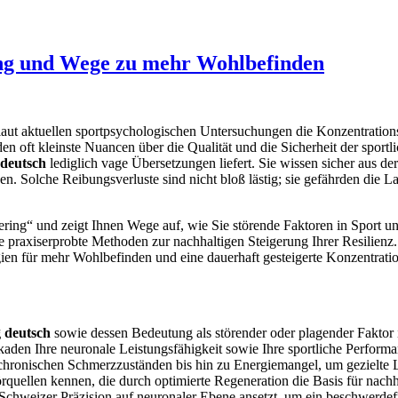
ung und Wege zu mehr Wohlbefinden
ut aktuellen sportpsychologischen Untersuchungen die Konzentrations
den oft kleinste Nuancen über die Qualität und die Sicherheit der sport
 deutsch
lediglich vage Übersetzungen liefert. Sie wissen sicher aus d
. Solche Reibungsverluste sind nicht bloß lästig; sie gefährden die La
hering“ und zeigt Ihnen Wege auf, wie Sie störende Faktoren in Sport 
ie praxiserprobte Methoden zur nachhaltigen Steigerung Ihrer Resilienz
ien für mehr Wohlbefinden und eine dauerhaft gesteigerte Konzentratio
 deutsch
sowie dessen Bedeutung als störender oder plagender Faktor 
kaden Ihre neuronale Leistungsfähigkeit sowie Ihre sportliche Performa
on chronischen Schmerzzuständen bis hin zu Energiemangel, um gezielte 
Störquellen kennen, die durch optimierte Regeneration die Basis für nach
 Schweizer Präzision auf neuronaler Ebene ansetzt, um ein beschwerdef