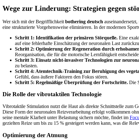
Wege zur Linderung: Strategien gegen stör
Wer sich mit der Begrifflichkeit
bothering deutsch
auseinandersetzt, 
eine strukturierte Vorgehensweise eliminieren. In der modernen Sportw
Schritt 1: Identifikation der primären Störquelle.
Eine exakt
auf eine fehlerhafte Einschätzung der neuronalen Last zurückzu
Schritt 2: Optimierung der Regeneration durch erholsamen
Reorganisation, die für die motorische Lernfähigkeit entscheiden
Schritt 3: Einsatz nicht-invasiver Technologien zur neuron
zu belasten.
Schritt 4: Atemtechnik-Training zur Beruhigung des veget
Gefühl, dass äußere Faktoren den Fokus stören.
Schritt 5: Regelmäßige Überprüfung der Fortschritte.
Die S
Die Rolle der vibrotaktilen Technologie
Vibrotaktile Stimulation nutzt die Haut als direkte Schnittstelle zum
Diese Form der neuronalen Reizverarbeitung erfolgt vollkommen ohne 
seine mentale Klarheit unter Belastung sichern möchte, findet im
Focu
gezielten Reize um bis zu 15 % gesteigert werden kann, was die Rel
Optimierung der Atmung