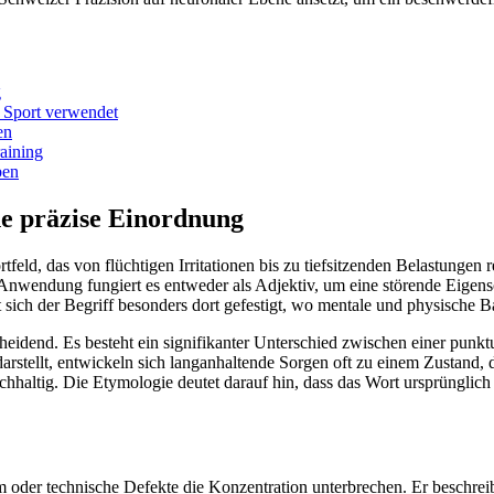
g
 Sport verwendet
en
aining
ben
ne präzise Einordnung
tfeld, das von flüchtigen Irritationen bis zu tiefsitzenden Belastungen r
er Anwendung fungiert es entweder als Adjektiv, um eine störende Eigen
sich der Begriff besonders dort gefestigt, wo mentale und physische Ba
eidend. Es besteht ein signifikanter Unterschied zwischen einer punkt
arstellt, entwickeln sich langanhaltende Sorgen oft zu einem Zustand, 
haltig. Die Etymologie deutet darauf hin, dass das Wort ursprünglich 
 oder technische Defekte die Konzentration unterbrechen. Er beschreibt