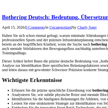
Bothering Deutsch: Bedeutung, Übersetz
April 15, 2026
/
0 Comments
/
in
Uncategorized
/
by
Charly Suter
Haben Sie sich schon einmal gefragt, warum minimale Ablenkungen la
professionellen Sports und der präzisen Infrastrukturplanung entschei
bereits an der begrifflichen Klarheit, wenn die Suche nach
bothering
auch mentale Störfaktoren den Bewegungsfluss nachhaltig unterbrechen
Trainingsalltags.
Dieser Artikel liefert Ihnen die präzise deutsche Bedeutung von „bot
Analyse zur Identifikation Ihrer spezifischen Belastungsfaktoren sow
und leiten daraus mit gewohnter Schweizer Präzision konkrete Strateg
Wichtigste Erkenntnisse
Erfassen Sie die präzise sprachliche Einordnung von
bothering
Analysieren Sie, wie subtile physische Reize und mentale Bloc
Identifizieren Sie die häufigsten Belastungen für Athleten, v
Lernen Sie eine strukturierte Strategie zur Identifikation von 
Entdecken Sie die innovative Sport Patch Technologie, die mit