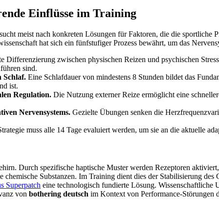
ende Einflüsse im Training
sucht meist nach konkreten Lösungen für Faktoren, die die sportliche P
issenschaft hat sich ein fünfstufiger Prozess bewährt, um das Nervensy
e Differenzierung zwischen physischen Reizen und psychischen Stressor
führen sind.
 Schlaf.
Eine Schlafdauer von mindestens 8 Stunden bildet das Fundam
d ist.
alen Regulation.
Die Nutzung externer Reize ermöglicht eine schnell
ativen Nervensystems.
Gezielte Übungen senken die Herzfrequenzvaria
trategie muss alle 14 Tage evaluiert werden, um sie an die aktuelle ad
 Gehirn. Durch spezifische haptische Muster werden Rezeptoren aktiviert
chemische Substanzen. Im Training dient dies der Stabilisierung des 
s Superpatch
eine technologisch fundierte Lösung. Wissenschaftliche 
evanz von
bothering deutsch
im Kontext von Performance-Störungen de