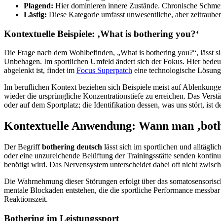
Plagend:
Hier dominieren innere Zustände. Chronische Schmerz
Lästig:
Diese Kategorie umfasst unwesentliche, aber zeitraubend
Kontextuelle Beispiele: ‚What is bothering you?‘
Die Frage nach dem Wohlbefinden, „What is bothering you?“, lässt si
Unbehagen. Im sportlichen Umfeld ändert sich der Fokus. Hier bedeut
abgelenkt ist, findet im
Focus Superpatch
eine technologische Lösung,
Im beruflichen Kontext beziehen sich Beispiele meist auf Ablenkunge
wieder die ursprüngliche Konzentrationstiefe zu erreichen. Das Vers
oder auf dem Sportplatz; die Identifikation dessen, was uns stört, ist
Kontextuelle Anwendung: Wann man ‚bothe
Der Begriff
bothering deutsch
lässt sich im sportlichen und alltägl
oder eine unzureichende Belüftung der Trainingsstätte senden kontinu
benötigt wird. Das Nervensystem unterscheidet dabei oft nicht zwis
Die Wahrnehmung dieser Störungen erfolgt über das somatosensorische 
mentale Blockaden entstehen, die die sportliche Performance messbar «
Reaktionszeit.
Bothering im Leistungssport