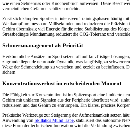
wie einen Sehnenriss oder Knochenbruch aufweisen. Diese Beschwerde
vermeintlichen Gefahren schützen möchte.
Zusätzlich kämpfen Sportler in intensiven Trainingsphasen häufig 
Wettkampf um messbare Millisekunden und reduzieren die Präzision te
Gehirn übermässig viel Energie für die reine Stabilisierung des Körpe
Stressbedingte Mundatmung reduziert die CO2-Toleranz und verschlec
Schmerzmanagement als Priorität
Herkömmliche Ansätze im Sport setzen oft auf kurzfristige Lösungen
zugrunde liegende neuronale Dynamik, was langfristig zu schwereren
Wege der Schmerzleitung zu verstehen und gezielt zu beeinflussen. Du
sichern.
Konzentrationsverlust im entscheidenden Moment
Die Fähigkeit zur Konzentration ist im Spitzensport eine limitierte n
Gehirn mit unklaren Signalen aus der Peripherie überflutet wird, sinkt
reduzieren und das Gehirn zu entrümpeln. Ein klares, präzises Körper
Praktische Werkzeuge zur Steigerung der Aufmerksamkeit setzen häuf
Anwendung von
Skillatics Mund-Tape
, stabilisiert das autonome Ne
diese Form der technischen Innovation wird die Verbindung zwischen ph