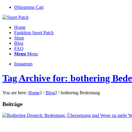
0
Shopping Cart
Home
Funktion Sport Patch
Shop
Blog
FAQ
Menu
Menu
Instagram
Tag Archive for: bothering Bed
You are here:
Home
1
/
Blog
2
/
bothering Bedeutung
Beiträge