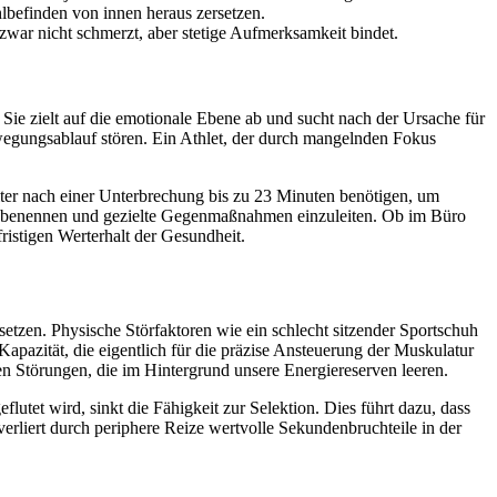
lbefinden von innen heraus zersetzen.
 zwar nicht schmerzt, aber stetige Aufmerksamkeit bindet.
Sie zielt auf die emotionale Ebene ab und sucht nach der Ursache für
ewegungsablauf stören. Ein Athlet, der durch mangelnden Fokus
iter nach einer Unterbrechung bis zu 23 Minuten benötigen, um
 zu benennen und gezielte Gegenmaßnahmen einzuleiten. Ob im Büro
fristigen Werterhalt der Gesundheit.
setzen. Physische Störfaktoren wie ein schlecht sitzender Sportschuh
apazität, die eigentlich für die präzise Ansteuerung der Muskulatur
n Störungen, die im Hintergrund unsere Energiereserven leeren.
tet wird, sinkt die Fähigkeit zur Selektion. Dies führt dazu, dass
verliert durch periphere Reize wertvolle Sekundenbruchteile in der