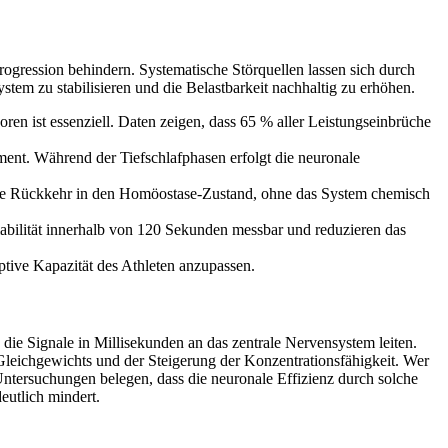
rogression behindern. Systematische Störquellen lassen sich durch
stem zu stabilisieren und die Belastbarkeit nachhaltig zu erhöhen.
en ist essenziell. Daten zeigen, dass 65 % aller Leistungseinbrüche
ent. Während der Tiefschlafphasen erfolgt die neuronale
ere Rückkehr in den Homöostase-Zustand, ohne das System chemisch
bilität innerhalb von 120 Sekunden messbar und reduzieren das
aptive Kapazität des Athleten anzupassen.
, die Signale in Millisekunden an das zentrale Nervensystem leiten.
Gleichgewichts und der Steigerung der Konzentrationsfähigkeit. Wer
Untersuchungen belegen, dass die neuronale Effizienz durch solche
utlich mindert.