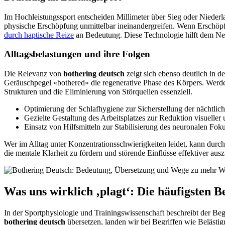
Im Hochleistungssport entscheiden Millimeter über Sieg oder Niede
physische Erschöpfung unmittelbar ineinandergreifen. Wenn Erschöpf
durch haptische Reize
an Bedeutung. Diese Technologie hilft dem Ner
Alltagsbelastungen und ihre Folgen
Die Relevanz von
bothering deutsch
zeigt sich ebenso deutlich in de
Geräuschpegel «bothered» die regenerative Phase des Körpers. Werden
Strukturen und die Eliminierung von Störquellen essenziell.
Optimierung der Schlafhygiene zur Sicherstellung der nächtlic
Gezielte Gestaltung des Arbeitsplatzes zur Reduktion visueller 
Einsatz von Hilfsmitteln zur Stabilisierung des neuronalen Foku
Wer im Alltag unter Konzentrationsschwierigkeiten leidet, kann durch
die mentale Klarheit zu fördern und störende Einflüsse effektiver aus
Was uns wirklich ‚plagt‘: Die häufigsten B
In der Sportphysiologie und Trainingswissenschaft beschreibt der Beg
bothering deutsch
übersetzen, landen wir bei Begriffen wie Belästig