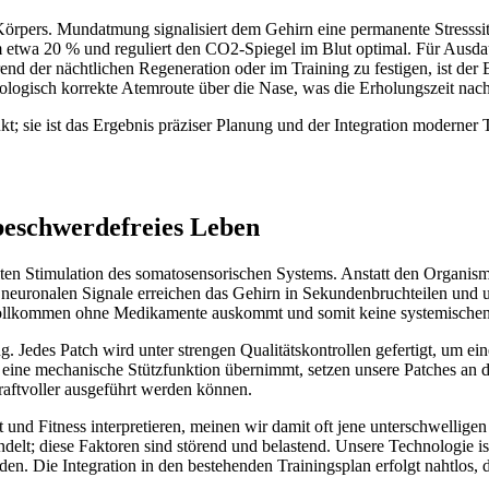
örpers. Mundatmung signalisiert dem Gehirn eine permanente Stresssit
etwa 20 % und reguliert den CO2-Spiegel im Blut optimal. Für Ausdaue
 der nächtlichen Regeneration oder im Training zu festigen, ist der 
ologisch korrekte Atemroute über die Nase, was die Erholungszeit nach
; sie ist das Ergebnis präziser Planung und der Integration moderner Tec
 beschwerdefreies Leben
elten Stimulation des somatosensorischen Systems. Anstatt den Organism
se neuronalen Signale erreichen das Gehirn in Sekundenbruchteilen und 
ie vollkommen ohne Medikamente auskommt und somit keine systemische
. Jedes Patch wird unter strengen Qualitätskontrollen gefertigt, um e
eine mechanische Stützfunktion übernimmt, setzen unsere Patches an 
raftvoller ausgeführt werden können.
nd Fitness interpretieren, meinen wir damit oft jene unterschwelligen 
t; diese Faktoren sind störend und belastend. Unsere Technologie ist d
Die Integration in den bestehenden Trainingsplan erfolgt nahtlos, d