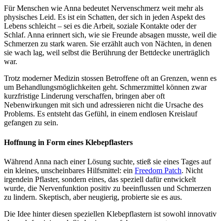
Für Menschen wie Anna bedeutet Nervenschmerz weit mehr als
physisches Leid. Es ist ein Schatten, der sich in jeden Aspekt des
Lebens schleicht – sei es die Arbeit, soziale Kontakte oder der
Schlaf. Anna erinnert sich, wie sie Freunde absagen musste, weil die
Schmerzen zu stark waren. Sie erzählt auch von Nächten, in denen
sie wach lag, weil selbst die Berührung der Bettdecke unerträglich
war.
Trotz moderner Medizin stossen Betroffene oft an Grenzen, wenn es
um Behandlungsmöglichkeiten geht. Schmerzmittel können zwar
kurzfristige Linderung verschaffen, bringen aber oft
Nebenwirkungen mit sich und adressieren nicht die Ursache des
Problems. Es entsteht das Gefühl, in einem endlosen Kreislauf
gefangen zu sein.
Hoffnung in Form eines Klebepflasters
Während Anna nach einer Lösung suchte, stieß sie eines Tages auf
ein kleines, unscheinbares Hilfsmittel: ein
Freedom Patch
. Nicht
irgendein Pflaster, sondern eines, das speziell dafür entwickelt
wurde, die Nervenfunktion positiv zu beeinflussen und Schmerzen
zu lindern. Skeptisch, aber neugierig, probierte sie es aus.
Die Idee hinter diesen speziellen Klebepflastern ist sowohl innovativ