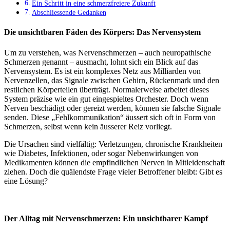
Ein Schritt in eine schmerzfreiere Zukunft
Abschliessende Gedanken
Die unsichtbaren Fäden des Körpers: Das Nervensystem
Um zu verstehen, was Nervenschmerzen – auch neuropathische
Schmerzen genannt – ausmacht, lohnt sich ein Blick auf das
Nervensystem. Es ist ein komplexes Netz aus Milliarden von
Nervenzellen, das Signale zwischen Gehirn, Rückenmark und den
restlichen Körperteilen überträgt. Normalerweise arbeitet dieses
System präzise wie ein gut eingespieltes Orchester. Doch wenn
Nerven beschädigt oder gereizt werden, können sie falsche Signale
senden. Diese „Fehlkommunikation“ äussert sich oft in Form von
Schmerzen, selbst wenn kein äusserer Reiz vorliegt.
Die Ursachen sind vielfältig: Verletzungen, chronische Krankheiten
wie Diabetes, Infektionen, oder sogar Nebenwirkungen von
Medikamenten können die empfindlichen Nerven in Mitleidenschaft
ziehen. Doch die quälendste Frage vieler Betroffener bleibt: Gibt es
eine Lösung?
Der Alltag mit Nervenschmerzen: Ein unsichtbarer Kampf