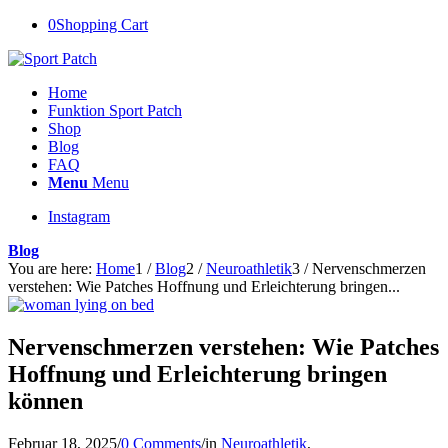
0
Shopping Cart
Home
Funktion Sport Patch
Shop
Blog
FAQ
Menu
Menu
Instagram
Blog
You are here:
Home
1
/
Blog
2
/
Neuroathletik
3
/
Nervenschmerzen
verstehen: Wie Patches Hoffnung und Erleichterung bringen...
Nervenschmerzen verstehen: Wie Patches
Hoffnung und Erleichterung bringen
können
Februar 18, 2025
/
0 Comments
/
in
Neuroathletik
,