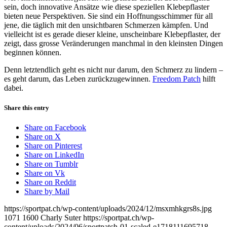
sein, doch innovative Ansätze wie diese speziellen Klebepflaster
bieten neue Perspektiven. Sie sind ein Hoffnungsschimmer für all
jene, die täglich mit den unsichtbaren Schmerzen kämpfen. Und
vielleicht ist es gerade dieser kleine, unscheinbare Klebepflaster, der
zeigt, dass grosse Veränderungen manchmal in den kleinsten Dingen
beginnen können.
Denn letztendlich geht es nicht nur darum, den Schmerz zu lindern –
es geht darum, das Leben zurückzugewinnen.
Freedom Patch
hilft
dabei.
Share this entry
Share on Facebook
Share on X
Share on Pinterest
Share on LinkedIn
Share on Tumblr
Share on Vk
Share on Reddit
Share by Mail
https://sportpat.ch/wp-content/uploads/2024/12/msxmhkgrs8s.jpg
1071
1600
Charly Suter
https://sportpat.ch/wp-
content/uploads/2024/06/sportpatch-01-scaled-e1718111695718-