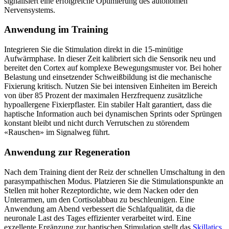
signalisiert eine erfolgreiche Optimierung des autonomen
Nervensystems.
Anwendung im Training
Integrieren Sie die Stimulation direkt in die 15-minütige
Aufwärmphase. In dieser Zeit kalibriert sich die Sensorik neu und
bereitet den Cortex auf komplexe Bewegungsmuster vor. Bei hoher
Belastung und einsetzender Schweißbildung ist die mechanische
Fixierung kritisch. Nutzen Sie bei intensiven Einheiten im Bereich
von über 85 Prozent der maximalen Herzfrequenz zusätzliche
hypoallergene Fixierpflaster. Ein stabiler Halt garantiert, dass die
haptische Information auch bei dynamischen Sprints oder Sprüngen
konstant bleibt und nicht durch Verrutschen zu störendem
«Rauschen» im Signalweg führt.
Anwendung zur Regeneration
Nach dem Training dient der Reiz der schnellen Umschaltung in den
parasympathischen Modus. Platzieren Sie die Stimulationspunkte an
Stellen mit hoher Rezeptordichte, wie dem Nacken oder den
Unterarmen, um den Cortisolabbau zu beschleunigen. Eine
Anwendung am Abend verbessert die Schlafqualität, da die
neuronale Last des Tages effizienter verarbeitet wird. Eine
exzellente Ergänzung zur haptischen Stimulation stellt das
Skillatics