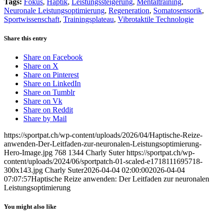
Tags:
Fokus
,
Haptik
,
Leistungssteigerung
,
Mentaltraining
,
Neuronale Leistungsoptimierung
,
Regeneration
,
Somatosensorik
,
Sportwissenschaft
,
Trainingsplateau
,
Vibrotaktile Technologie
Share this entry
Share on Facebook
Share on X
Share on Pinterest
Share on LinkedIn
Share on Tumblr
Share on Vk
Share on Reddit
Share by Mail
https://sportpat.ch/wp-content/uploads/2026/04/Haptische-Reize-
anwenden-Der-Leitfaden-zur-neuronalen-Leistungsoptimierung-
Hero-Image.jpg
768
1344
Charly Suter
https://sportpat.ch/wp-
content/uploads/2024/06/sportpatch-01-scaled-e1718111695718-
300x143.jpg
Charly Suter
2026-04-04 02:00:00
2026-04-04
07:07:57
Haptische Reize anwenden: Der Leitfaden zur neuronalen
Leistungsoptimierung
You might also like