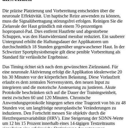
Die präzise Platzierung und Vorbereitung entscheiden über die
neuronale Effektivität. Um haptische Reize anwenden zu können,
muss die Signalübertragung störungsfrei erfolgen. Reinigen Sie die
Zielareale der Haut gründlich mit einem 70-prozentigen
Isopropanol-Pad. Dies entfernt Hautfette und abgestorbene
Schuppen, was den Hautwiderstand messbar reduziert. Ein sauberer
Untergrund erhöht die Haftungsdauer der Applikatoren um
durchschnittlich 18 Stunden gegenüber ungewaschener Haut. In der
Schweizer Sportphysiotherapie gilt diese penible Vorbereitung als
Standard für verlässliche Ergebnisse.
Das Timing richtet sich nach dem gewünschten Zielzustand. Für
eine neuronale Aktivierung erfolgt die Applikation idealerweise 20
bis 30 Minuten vor der körperlichen Belastung. Diese Vorlaufzeit
erlaubt es dem zentralen Nervensystem, den neuen Input zu
integrieren und die motorische Ansteuerung zu justieren. Akute
Protokolle beschränken sich auf die Dauer der Trainingseinheit,
meist zwischen 60 und 120 Minuten. Chronische
Anwendungsprotokolle hingegen sehen eine Tragezeit von bis zu 48
Stunden vor, um langfristige neuroplastische Veränderungen zu
induzieren. Den Fortschritt messen Sie objektiv durch die
Herzfrequenzvariabilität (HRV). Eine Steigerung der SDNN-Werte
um 12 bis 15 Prozent innerhalb eines 14-tägigen Testzeitraums