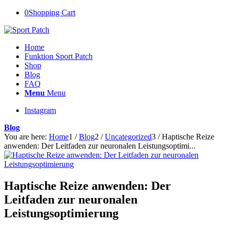
0
Shopping Cart
Home
Funktion Sport Patch
Shop
Blog
FAQ
Menu
Menu
Instagram
Blog
You are here:
Home
1
/
Blog
2
/
Uncategorized
3
/
Haptische Reize
anwenden: Der Leitfaden zur neuronalen Leistungsoptimi...
Haptische Reize anwenden: Der
Leitfaden zur neuronalen
Leistungsoptimierung