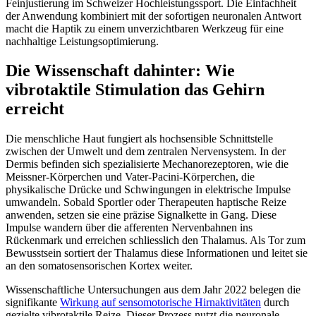
Feinjustierung im Schweizer Hochleistungssport. Die Einfachheit
der Anwendung kombiniert mit der sofortigen neuronalen Antwort
macht die Haptik zu einem unverzichtbaren Werkzeug für eine
nachhaltige Leistungsoptimierung.
Die Wissenschaft dahinter: Wie
vibrotaktile Stimulation das Gehirn
erreicht
Die menschliche Haut fungiert als hochsensible Schnittstelle
zwischen der Umwelt und dem zentralen Nervensystem. In der
Dermis befinden sich spezialisierte Mechanorezeptoren, wie die
Meissner-Körperchen und Vater-Pacini-Körperchen, die
physikalische Drücke und Schwingungen in elektrische Impulse
umwandeln. Sobald Sportler oder Therapeuten haptische Reize
anwenden, setzen sie eine präzise Signalkette in Gang. Diese
Impulse wandern über die afferenten Nervenbahnen ins
Rückenmark und erreichen schliesslich den Thalamus. Als Tor zum
Bewusstsein sortiert der Thalamus diese Informationen und leitet sie
an den somatosensorischen Kortex weiter.
Wissenschaftliche Untersuchungen aus dem Jahr 2022 belegen die
signifikante
Wirkung auf sensomotorische Hirnaktivitäten
durch
gezielte vibrotaktile Reize. Dieser Prozess nutzt die neuronale