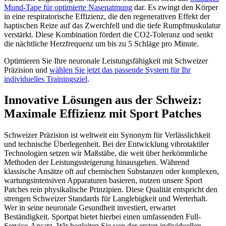
Mund-Tape für optimierte Nasenatmung
dar. Es zwingt den Körper
in eine respiratorische Effizienz, die den regenerativen Effekt der
haptischen Reize auf das Zwerchfell und die tiefe Rumpfmuskulatur
verstärkt. Diese Kombination fördert die CO2-Toleranz und senkt
die nächtliche Herzfrequenz um bis zu 5 Schläge pro Minute.
Optimieren Sie Ihre neuronale Leistungsfähigkeit mit Schweizer
Präzision und
wählen Sie jetzt das passende System für Ihr
individuelles Trainingsziel
.
Innovative Lösungen aus der Schweiz:
Maximale Effizienz mit Sport Patches
Schweizer Präzision ist weltweit ein Synonym für Verlässlichkeit
und technische Überlegenheit. Bei der Entwicklung vibrotaktiler
Technologien setzen wir Maßstäbe, die weit über herkömmliche
Methoden der Leistungssteigerung hinausgehen. Während
klassische Ansätze oft auf chemischen Substanzen oder komplexen,
wartungsintensiven Apparaturen basieren, nutzen unsere Sport
Patches rein physikalische Prinzipien. Diese Qualität entspricht den
strengen Schweizer Standards für Langlebigkeit und Werterhalt.
Wer in seine neuronale Gesundheit investiert, erwartet
Beständigkeit. Sportpat bietet hierbei einen umfassenden Full-
Service-Ansatz. Wir begleiten Sie von der ersten individuellen