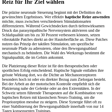
Reiz für Ihr Ziel wählen
Die präzise neuronale Steuerung beginnt mit der Definition des
gewünschten Ergebnisses. Wer effektiv
haptische Reize anwenden
möchte, muss zwischen verschiedenen Stimulationsarten
differenzieren. Während Gewichtsdecken durch tiefenwirksamen
Druck das parasympathische Nervensystem aktivieren und die
Schlafqualität um bis zu 30 Prozent verbessern können, setzen
vibrotaktile Patches direkt an der Hautoberfläche an. Diese Patches
nutzen das Prinzip der taktilen Stimulation, um spezifische
neuronale Pfade zu adressieren, ohne den Bewegungsablauf
mechanisch zu behindern. Die Wahl des Werkzeugs bestimmt die
Signalqualität, die im Gehirn ankommt.
Die Platzierung dieser Reize ist für den therapeutischen oder
sportlichen Erfolg entscheidend. Haptische Signale entfalten ihre
grösste Wirkung dort, wo die Dichte an Mechanorezeptoren
besonders hoch ist oder ein direkter Bezug zum Zielorgan besteht.
Bei der Arbeit an der motorischen Kontrolle empfiehlt sich die
Platzierung nahe der Gelenke oder an den Extremitäten. In der
Schweiz setzen führende Therapeuten auf die Kombination von
haptischen Reizen mit klassischem Neuro-Training, um die
Propriozeption messbar zu steigern. Diese Synergie führt oft zu
einer Stabilisierung der Bewegungsabläufe innerhalb von nur 14
Tagen konsequenten Trainings.