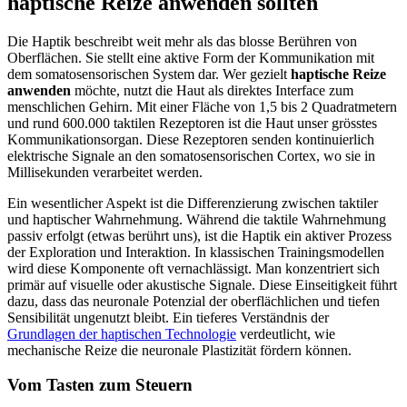
haptische Reize anwenden sollten
Die Haptik beschreibt weit mehr als das blosse Berühren von
Oberflächen. Sie stellt eine aktive Form der Kommunikation mit
dem somatosensorischen System dar. Wer gezielt
haptische Reize
anwenden
möchte, nutzt die Haut als direktes Interface zum
menschlichen Gehirn. Mit einer Fläche von 1,5 bis 2 Quadratmetern
und rund 600.000 taktilen Rezeptoren ist die Haut unser grösstes
Kommunikationsorgan. Diese Rezeptoren senden kontinuierlich
elektrische Signale an den somatosensorischen Cortex, wo sie in
Millisekunden verarbeitet werden.
Ein wesentlicher Aspekt ist die Differenzierung zwischen taktiler
und haptischer Wahrnehmung. Während die taktile Wahrnehmung
passiv erfolgt (etwas berührt uns), ist die Haptik ein aktiver Prozess
der Exploration und Interaktion. In klassischen Trainingsmodellen
wird diese Komponente oft vernachlässigt. Man konzentriert sich
primär auf visuelle oder akustische Signale. Diese Einseitigkeit führt
dazu, dass das neuronale Potenzial der oberflächlichen und tiefen
Sensibilität ungenutzt bleibt. Ein tieferes Verständnis der
Grundlagen der haptischen Technologie
verdeutlicht, wie
mechanische Reize die neuronale Plastizität fördern können.
Vom Tasten zum Steuern