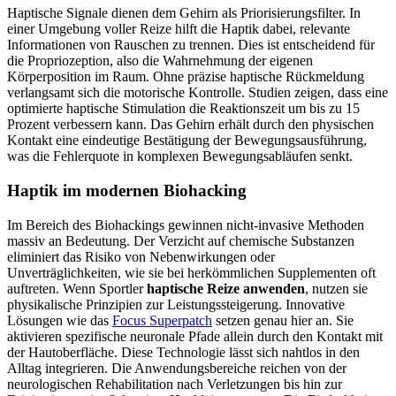
Haptische Signale dienen dem Gehirn als Priorisierungsfilter. In
einer Umgebung voller Reize hilft die Haptik dabei, relevante
Informationen von Rauschen zu trennen. Dies ist entscheidend für
die Propriozeption, also die Wahrnehmung der eigenen
Körperposition im Raum. Ohne präzise haptische Rückmeldung
verlangsamt sich die motorische Kontrolle. Studien zeigen, dass eine
optimierte haptische Stimulation die Reaktionszeit um bis zu 15
Prozent verbessern kann. Das Gehirn erhält durch den physischen
Kontakt eine eindeutige Bestätigung der Bewegungsausführung,
was die Fehlerquote in komplexen Bewegungsabläufen senkt.
Haptik im modernen Biohacking
Im Bereich des Biohackings gewinnen nicht-invasive Methoden
massiv an Bedeutung. Der Verzicht auf chemische Substanzen
eliminiert das Risiko von Nebenwirkungen oder
Unverträglichkeiten, wie sie bei herkömmlichen Supplementen oft
auftreten. Wenn Sportler
haptische Reize anwenden
, nutzen sie
physikalische Prinzipien zur Leistungssteigerung. Innovative
Lösungen wie das
Focus Superpatch
setzen genau hier an. Sie
aktivieren spezifische neuronale Pfade allein durch den Kontakt mit
der Hautoberfläche. Diese Technologie lässt sich nahtlos in den
Alltag integrieren. Die Anwendungsbereiche reichen von der
neurologischen Rehabilitation nach Verletzungen bis hin zur