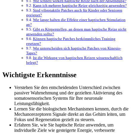
Wie schnell wirken haptische Reize nach der Anwendung?
Kann ich mehrere haptische Reize gleichzeitig anwenden?
Sind vibrotaktile Patches auch für Kinder oder Senioren
geeignet?
Wie lange halten die Effekte einer haptischen Stimulation
an?
Gibt es Körperstellen, an denen man haptische Reize nicht
anwenden sollte?
Können haptische Patches herkömmliches Training
ersetzen?
Wie unterscheiden sich haptische Patches von Kinesio-
Tapes?
Ist die Wirkung von haptischen Reizen wissenschaftlich
belegt?
Wichtigste Erkenntnisse
Verstehen Sie den entscheidenden Unterschied zwischen
passiver Wahrnehmung und der gezielten Aktivierung des
somatosensorischen Systems für Ihre neuronale
Leistungsfähigkeit.
Lernen Sie die biologischen Mechanismen kennen, durch die
Mechanorezeptoren Signale direkt an das Gehirn leiten, um
Fokus und Regeneration gezielt zu steuern.
Erfahren Sie, wie Sie haptische Reize anwenden, um
individuelle Ziele wie gesteigerte Energie, verbesserte