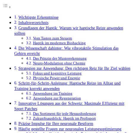
Wichtigste Erkenntnisse
Inhaltsverzeichnis
Grundlagen der Haptik: Warum wir haptische Reize anwenden
sollten
Vom Tasten zum Steuern
Haptik im modernen Biohacking
Die Wissenschaft dahinter: Wie vibrotaktile Stimulation das
Gehirn erreicht
Das Prinzip der Mustererkennung
Neuro-Modulation ohne Chemie
Strategien zur Anwendung: Den richtigen Reiz für Ihr Ziel wählen
Fokus und kognitive Leistung
Physische Power und Energie
Schritt-für-Schritt-Anleitung: Haptische Reize im Alltag und
Training korrekt anwenden
Anwendung im Training
Anwendung zur Regeneration
Innovative Lösungen aus der Schweiz: Maximale Effizienz mit
Sport Patches
Das Sortiment für jede Herausforderung
Zukunftsausblick: Haptik im Profisport
Präzise Impulse für Ihre neuronale Bestform
Häufig gestellte Fragen zur neuronalen Leistungsoptimierung