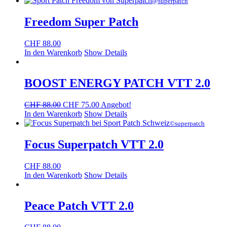
@superpatch
Freedom Super Patch
CHF
88.00
In den Warenkorb
Show Details
BOOST ENERGY PATCH VTT 2.0
Ursprünglicher
Aktueller
CHF
88.00
CHF
75.00
Angebot!
Preis
Preis
In den Warenkorb
Show Details
war:
ist:
©superpatch
CHF 88.00
CHF 75.00.
Focus Superpatch VTT 2.0
CHF
88.00
In den Warenkorb
Show Details
Peace Patch VTT 2.0