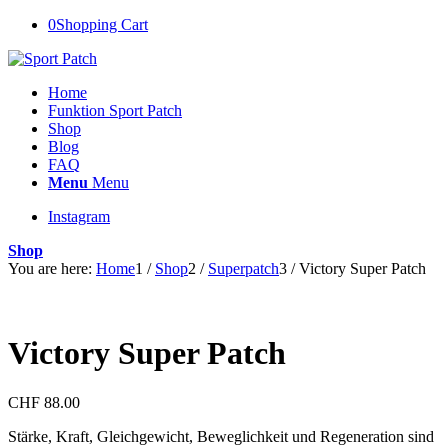
0
Shopping Cart
Home
Funktion Sport Patch
Shop
Blog
FAQ
Menu
Menu
Instagram
Shop
You are here:
Home
1
/
Shop
2
/
Superpatch
3
/
Victory Super Patch
Victory Super Patch
CHF
88.00
Stärke, Kraft, Gleichgewicht, Beweglichkeit und Regeneration sind