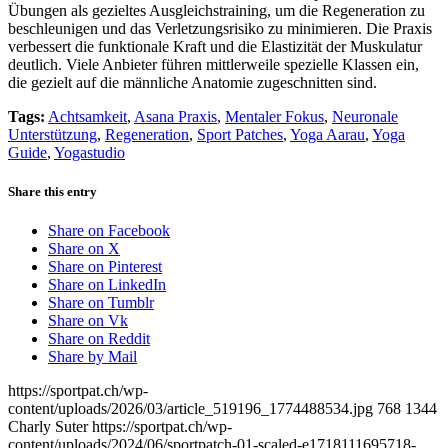
Übungen als gezieltes Ausgleichstraining, um die Regeneration zu
beschleunigen und das Verletzungsrisiko zu minimieren. Die Praxis
verbessert die funktionale Kraft und die Elastizität der Muskulatur
deutlich. Viele Anbieter führen mittlerweile spezielle Klassen ein,
die gezielt auf die männliche Anatomie zugeschnitten sind.
Tags:
Achtsamkeit
,
Asana Praxis
,
Mentaler Fokus
,
Neuronale
Unterstützung
,
Regeneration
,
Sport Patches
,
Yoga Aarau
,
Yoga
Guide
,
Yogastudio
Share this entry
Share on Facebook
Share on X
Share on Pinterest
Share on LinkedIn
Share on Tumblr
Share on Vk
Share on Reddit
Share by Mail
https://sportpat.ch/wp-
content/uploads/2026/03/article_519196_1774488534.jpg
768
1344
Charly Suter
https://sportpat.ch/wp-
content/uploads/2024/06/sportpatch-01-scaled-e1718111695718-