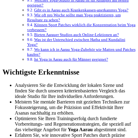
Welches Yoga-Studio in Aarau ist für Anfänger am besten
geeignet?
Gibt es in Aarau auch Krankenkassen-anerkanntes Yoga?
Wie oft pro Woche sollte man Yoga praktizieren, um
Resultate zu sehen?
Können Sport Patches wirklich die Konzentration beim Yoga
verbessern?
Bieten Aarauer Studios auch Online-Lektionen an?
Was ist der Unterschied zwischen Hatha und Kundalini
Yoga?
Wo kann ich in Aarau Yoga-Zubehör wie Matten und Patches
kaufen?
Ist Yoga in Aarau auch für Männer geeignet?
Wichtigste Erkenntnisse
Analysieren Sie die Entwicklung der lokalen Szene und
finden Sie durch unseren kriterienbasierten Vergleich das
ideale Studio für Ihre individuellen Anforderungen.
Meistern Sie mentale Barrieren mit gezielten Techniken zur
Fokussteigerung, um die Präzision und Effektivität Ihrer
Asanas nachhaltig zu erhöhen.
Optimieren Sie Ihren Trainingserfolg durch fundierte
Vorbereitungs- und Regenerationsstrategien, die speziell auf
das vielseitige Angebot für
Yoga Aarau
abgestimmt sind.
Erfahren Sie, wie innovative Sport Patches durch präzise