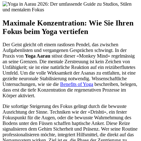
Maximale Konzentration: Wie Sie Ihren
Fokus beim Yoga vertiefen
Der Geist gleicht oft einem rastlosen Pendel, das zwischen
Aufgabenlisten und vergangenen Gesprächen schwingt. In der
Praxis von
Yoga Aarau
stösst dieser «Monkey Mind» regelmässig
an seine Grenzen. Die mentale Zerstreuung ist kein Zeichen von
Unfähigkeit; sie ist eine natürliche Reaktion auf ein reizüberflutetes
Umfeld. Um die volle Wirksamkeit der Asanas zu entfalten, ist eine
gezielte neuronale Stabilisierung notwendig. Wissenschaftliche
Untersuchungen, wie sie die
Benefits of Yoga
beschreiben, belegen,
dass erst die tiefe Konzentration die regenerativen Prozesse im
Körper aktiviert.
Die sofortige Steigerung des Fokus gelingt durch die bewusste
Ausrichtung der Sinne. Techniken wie der «Drishti», ein fester
Fokuspunkt für die Augen, oder die bewusste Wahrnehmung des
Bodens unter den Füssen schaffen haptische Anker. Diese Reize
signalisieren dem Gehirn Sicherheit und Präsenz. Wer seine Routine
professionalisieren möchte, integriert Hilfsmittel, die direkt auf das
Nervensystem wirken. Ziel ist es, die Phase der Zentrierung zu