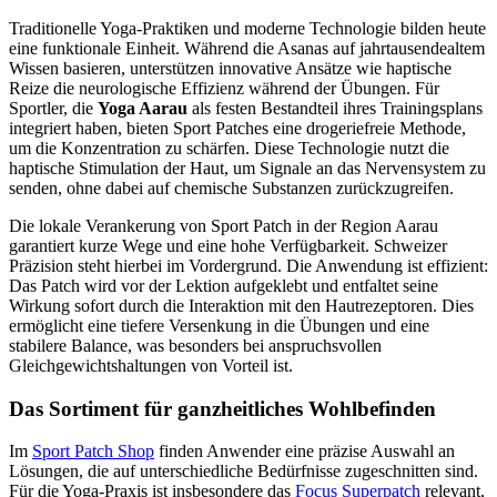
Traditionelle Yoga-Praktiken und moderne Technologie bilden heute
eine funktionale Einheit. Während die Asanas auf jahrtausendealtem
Wissen basieren, unterstützen innovative Ansätze wie haptische
Reize die neurologische Effizienz während der Übungen. Für
Sportler, die
Yoga Aarau
als festen Bestandteil ihres Trainingsplans
integriert haben, bieten Sport Patches eine drogeriefreie Methode,
um die Konzentration zu schärfen. Diese Technologie nutzt die
haptische Stimulation der Haut, um Signale an das Nervensystem zu
senden, ohne dabei auf chemische Substanzen zurückzugreifen.
Die lokale Verankerung von Sport Patch in der Region Aarau
garantiert kurze Wege und eine hohe Verfügbarkeit. Schweizer
Präzision steht hierbei im Vordergrund. Die Anwendung ist effizient:
Das Patch wird vor der Lektion aufgeklebt und entfaltet seine
Wirkung sofort durch die Interaktion mit den Hautrezeptoren. Dies
ermöglicht eine tiefere Versenkung in die Übungen und eine
stabilere Balance, was besonders bei anspruchsvollen
Gleichgewichtshaltungen von Vorteil ist.
Das Sortiment für ganzheitliches Wohlbefinden
Im
Sport Patch Shop
finden Anwender eine präzise Auswahl an
Lösungen, die auf unterschiedliche Bedürfnisse zugeschnitten sind.
Für die Yoga-Praxis ist insbesondere das
Focus Superpatch
relevant,