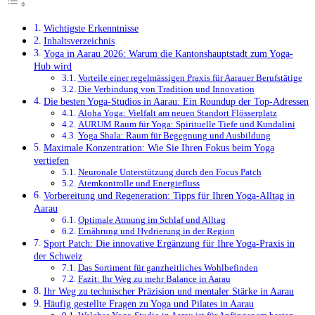
Wichtigste Erkenntnisse
Inhaltsverzeichnis
Yoga in Aarau 2026: Warum die Kantonshauptstadt zum Yoga-
Hub wird
Vorteile einer regelmässigen Praxis für Aarauer Berufstätige
Die Verbindung von Tradition und Innovation
Die besten Yoga-Studios in Aarau: Ein Roundup der Top-Adressen
Aloha Yoga: Vielfalt am neuen Standort Flösserplatz
AURUM Raum für Yoga: Spirituelle Tiefe und Kundalini
Yoga Shala: Raum für Begegnung und Ausbildung
Maximale Konzentration: Wie Sie Ihren Fokus beim Yoga
vertiefen
Neuronale Unterstützung durch den Focus Patch
Atemkontrolle und Energiefluss
Vorbereitung und Regeneration: Tipps für Ihren Yoga-Alltag in
Aarau
Optimale Atmung im Schlaf und Alltag
Ernährung und Hydrierung in der Region
Sport Patch: Die innovative Ergänzung für Ihre Yoga-Praxis in
der Schweiz
Das Sortiment für ganzheitliches Wohlbefinden
Fazit: Ihr Weg zu mehr Balance in Aarau
Ihr Weg zu technischer Präzision und mentaler Stärke in Aarau
Häufig gestellte Fragen zu Yoga und Pilates in Aarau