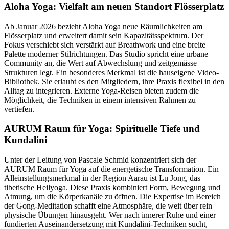
Aloha Yoga: Vielfalt am neuen Standort Flösserplatz
Ab Januar 2026 bezieht Aloha Yoga neue Räumlichkeiten am
Flösserplatz und erweitert damit sein Kapazitätsspektrum. Der
Fokus verschiebt sich verstärkt auf Breathwork und eine breite
Palette moderner Stilrichtungen. Das Studio spricht eine urbane
Community an, die Wert auf Abwechslung und zeitgemässe
Strukturen legt. Ein besonderes Merkmal ist die hauseigene Video-
Bibliothek. Sie erlaubt es den Mitgliedern, ihre Praxis flexibel in den
Alltag zu integrieren. Externe Yoga-Reisen bieten zudem die
Möglichkeit, die Techniken in einem intensiven Rahmen zu
vertiefen.
AURUM Raum für Yoga: Spirituelle Tiefe und
Kundalini
Unter der Leitung von Pascale Schmid konzentriert sich der
AURUM Raum für Yoga auf die energetische Transformation. Ein
Alleinstellungsmerkmal in der Region Aarau ist Lu Jong, das
tibetische Heilyoga. Diese Praxis kombiniert Form, Bewegung und
Atmung, um die Körperkanäle zu öffnen. Die Expertise im Bereich
der Gong-Meditation schafft eine Atmosphäre, die weit über rein
physische Übungen hinausgeht. Wer nach innerer Ruhe und einer
fundierten Auseinandersetzung mit Kundalini-Techniken sucht,