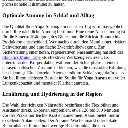
professionelle Hilfsmittel zu halten.
Optimale Atmung im Schlaf und Alltag
Die Qualität Ihrer Yoga-Sitzung am nächsten Tag wird massgeblich
durch Ihre nächtliche Atmung bestimmt. Eine reine Nasenatmung ist
für die Sauerstoffsättigung des Blutes und die Stickstoffmonoxid-
Produktion entscheidend. Wer nachts durch den Mund atmet, riskiert
Dehydrierung und eine flache Zwerchfellbewegung. Zur
Sicherstellung einer tiefen, regenerativen Nasenatmung hat sich das
Skillatics Mund Tape
als effektives Werkzeug erwiesen. Es
unterstützt den Körper dabei, während der Schlafphase in einem
parasympathischen Zustand zu bleiben, was die muskuläre Erholung
beschleunigt. Eine korrekte Atemtechnik im Schlaf sorgt dafür, dass
Sie bei Ihrem nächsten Besuch im Studio für
Yoga Aarau
mit voller
Lungenkapazität und mentaler Klarheit antreten.
Ernährung und Hydrierung in der Region
Die Wahl der richtigen Nährstoffe beeinflusst die Flexibilität und
Ausdauer direkt. Experten empfehlen, etwa 120 bis 180 Minuten
vor der Praxis nur leichte Kost einzunehmen. Aarau bietet hierfür
exzellente Anlaufstellen. Der Aarauer Wochenmarkt oder lokale
Reformhäuser führen hochwertige Bio-Produkte, die den