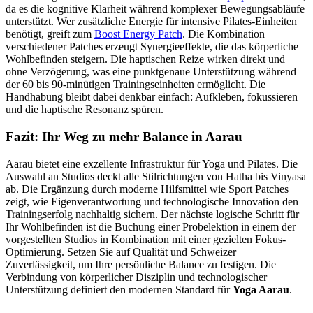
da es die kognitive Klarheit während komplexer Bewegungsabläufe
unterstützt. Wer zusätzliche Energie für intensive Pilates-Einheiten
benötigt, greift zum
Boost Energy Patch
. Die Kombination
verschiedener Patches erzeugt Synergieeffekte, die das körperliche
Wohlbefinden steigern. Die haptischen Reize wirken direkt und
ohne Verzögerung, was eine punktgenaue Unterstützung während
der 60 bis 90-minütigen Trainingseinheiten ermöglicht. Die
Handhabung bleibt dabei denkbar einfach: Aufkleben, fokussieren
und die haptische Resonanz spüren.
Fazit: Ihr Weg zu mehr Balance in Aarau
Aarau bietet eine exzellente Infrastruktur für Yoga und Pilates. Die
Auswahl an Studios deckt alle Stilrichtungen von Hatha bis Vinyasa
ab. Die Ergänzung durch moderne Hilfsmittel wie Sport Patches
zeigt, wie Eigenverantwortung und technologische Innovation den
Trainingserfolg nachhaltig sichern. Der nächste logische Schritt für
Ihr Wohlbefinden ist die Buchung einer Probelektion in einem der
vorgestellten Studios in Kombination mit einer gezielten Fokus-
Optimierung. Setzen Sie auf Qualität und Schweizer
Zuverlässigkeit, um Ihre persönliche Balance zu festigen. Die
Verbindung von körperlicher Disziplin und technologischer
Unterstützung definiert den modernen Standard für
Yoga Aarau
.