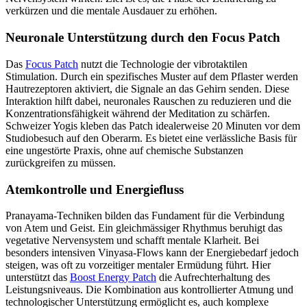
verkürzen und die mentale Ausdauer zu erhöhen.
Neuronale Unterstützung durch den Focus Patch
Das
Focus Patch
nutzt die Technologie der vibrotaktilen
Stimulation. Durch ein spezifisches Muster auf dem Pflaster werden
Hautrezeptoren aktiviert, die Signale an das Gehirn senden. Diese
Interaktion hilft dabei, neuronales Rauschen zu reduzieren und die
Konzentrationsfähigkeit während der Meditation zu schärfen.
Schweizer Yogis kleben das Patch idealerweise 20 Minuten vor dem
Studiobesuch auf den Oberarm. Es bietet eine verlässliche Basis für
eine ungestörte Praxis, ohne auf chemische Substanzen
zurückgreifen zu müssen.
Atemkontrolle und Energiefluss
Pranayama-Techniken bilden das Fundament für die Verbindung
von Atem und Geist. Ein gleichmässiger Rhythmus beruhigt das
vegetative Nervensystem und schafft mentale Klarheit. Bei
besonders intensiven Vinyasa-Flows kann der Energiebedarf jedoch
steigen, was oft zu vorzeitiger mentaler Ermüdung führt. Hier
unterstützt das
Boost Energy Patch
die Aufrechterhaltung des
Leistungsniveaus. Die Kombination aus kontrollierter Atmung und
technologischer Unterstützung ermöglicht es, auch komplexe