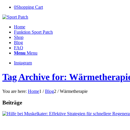
0
Shopping Cart
Home
Funktion Sport Patch
Shop
Blog
FAQ
Menu
Menu
Instagram
Tag Archive for: Wärmetherapi
You are here:
Home
1
/
Blog
2
/
Wärmetherapie
Beiträge