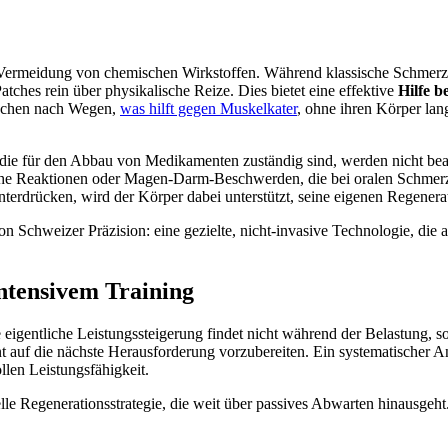
r Vermeidung von chemischen Wirkstoffen. Während klassische Schmerzsa
tches rein über physikalische Reize. Dies bietet eine effektive
Hilfe b
suchen nach Wegen,
was hilft gegen Muskelkater
, ohne ihren Körper lang
ie für den Abbau von Medikamenten zuständig sind, werden nicht bea
he Reaktionen oder Magen-Darm-Beschwerden, die bei oralen Schmerzmit
erdrücken, wird der Körper dabei unterstützt, seine eigenen Regenera
Schweizer Präzision: eine gezielte, nicht-invasive Technologie, die a
intensivem Training
gentliche Leistungssteigerung findet nicht während der Belastung, sond
 auf die nächste Herausforderung vorzubereiten. Ein systematischer Ans
llen Leistungsfähigkeit.
lle Regenerationsstrategie, die weit über passives Abwarten hinausgeht