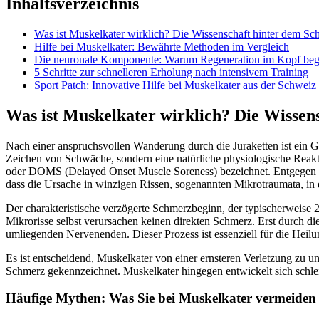
Inhaltsverzeichnis
Was ist Muskelkater wirklich? Die Wissenschaft hinter dem Sc
Hilfe bei Muskelkater: Bewährte Methoden im Vergleich
Die neuronale Komponente: Warum Regeneration im Kopf beg
5 Schritte zur schnelleren Erholung nach intensivem Training
Sport Patch: Innovative Hilfe bei Muskelkater aus der Schweiz
Was ist Muskelkater wirklich? Die Wissen
Nach einer anspruchsvollen Wanderung durch die Juraketten ist ein 
Zeichen von Schwäche, sondern eine natürliche physiologische Reakt
oder DOMS (Delayed Onset Muscle Soreness) bezeichnet. Entgegen v
dass die Ursache in winzigen Rissen, sogenannten Mikrotraumata, in d
Der charakteristische verzögerte Schmerzbeginn, der typischerweise 2
Mikrorisse selbst verursachen keinen direkten Schmerz. Erst durch di
umliegenden Nervenenden. Dieser Prozess ist essenziell für die He
Es ist entscheidend, Muskelkater von einer ernsteren Verletzung zu un
Schmerz gekennzeichnet. Muskelkater hingegen entwickelt sich schlei
Häufige Mythen: Was Sie bei Muskelkater vermeiden 