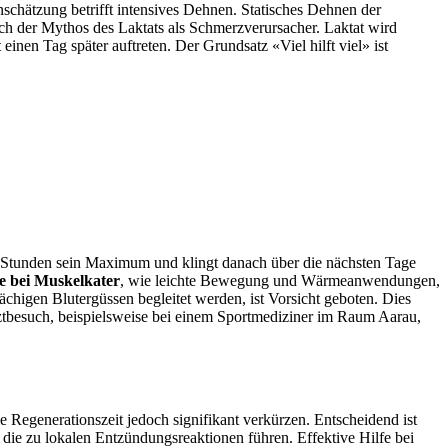
chätzung betrifft intensives Dehnen. Statisches Dehnen der
ch der Mythos des Laktats als Schmerzverursacher. Laktat wird
inen Tag später auftreten. Der Grundsatz «Viel hilft viel» ist
 72 Stunden sein Maximum und klingt danach über die nächsten Tage
fe bei Muskelkater
, wie leichte Bewegung und Wärmeanwendungen,
ächigen Blutergüssen begleitet werden, ist Vorsicht geboten. Dies
rztbesuch, beispielsweise bei einem Sportmediziner im Raum Aarau,
Regenerationszeit jedoch signifikant verkürzen. Entscheidend ist
die zu lokalen Entzündungsreaktionen führen. Effektive Hilfe bei