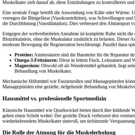
Muskelkater zielt darauf ab, diese Entzündungen zu kontrollieren und
Eine zentrale Frage betrifft die Anwendung von Kälte oder Wärme. U
verengen die Blutgefässe (Vasokonstriktion), was Schwellungen und 
die Durchblutung (Vasodilatation). Dies verbessert den Abtransport 
Entgegen der weitverbreiteten Annahme ist komplette Ruhe nicht die
Blutzirkulation, ohne die Muskulatur zusätzlich zu belasten. Dieser A
moderate Bewegung die Regeneration beschleunigt. Parallel dazu spie
Proteine:
Aminosäuren sind die Bausteine für die Reparatur de
Omega-3-Fettsäuren:
Diese in fettem Fisch, Leinsamen und 
Magnesium:
Obwohl oft als Wundermittel gehandelt, liegt sei
Behandlung von Muskelkater.
Mechanische Hilfsmittel wie Faszienrollen und Massagepistolen könn
Massagepistolen eine gezielte, tiefgehende Behandlung von Muskelv
Hausmittel vs. professionelle Sportmedizin
Klassische Hausmittel wie Quarkwickel bieten durch ihre kühlende 
gehen einen Schritt weiter: Der gezielte Druck verbessert den venös
wiederkehrendem Muskelkater sinnvoll, um tiefsitzende Verspannungen
Die Rolle der Atmung für die Muskelerholung