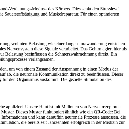
e-und-Verdauungs-Modus» des Körpers. Dies senkt den Stresslevel
ie Sauerstoffsättigung und Muskelreparatur. Für einen optimierten
iner ungewohnten Belastung wie einer langen Jurawanderung entstehen.
es Nervensystem diese Signale verarbeitet. Das Gehirn agiert hier als
g zur Belastung beeinflussen die Schmerzwahrnehmung direkt. Ein
Heilungsprozesse verlangsamen.
senden, um von einem Zustand der Anspannung in einen Modus der
uf ab, die neuronale Kommunikation direkt zu beeinflussen. Dieser
ng für den Organismus auskommt. Die gezielte Stimulation des
äche appliziert. Unsere Haut ist mit Millionen von Nervenrezeptoren
gen Muster. Dieses Muster funktioniert ähnlich wie ein QR-Code: Bei
en Informationen und kann daraufhin neuronale Prozesse anstossen, die
lation, die bereits seit Jahrzehnten erfolgreich in der Medizin zur