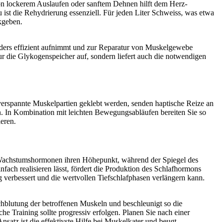
on lockerem Auslaufen oder sanftem Dehnen hilft dem Herz-
 ist die Rehydrierung essenziell. Für jeden Liter Schweiss, was etwa
ckgeben.
nders effizient aufnimmt und zur Reparatur von Muskelgewebe
nur die Glykogenspeicher auf, sondern liefert auch die notwendigen
 verspannte Muskelpartien geklebt werden, senden haptische Reize an
 In Kombination mit leichten Bewegungsabläufen bereiten Sie so
eren.
on Wachstumshormonen ihren Höhepunkt, während der Spiegel des
fach realisieren lässt, fördert die Produktion des Schlafhormons
g verbessert und die wertvollen Tiefschlafphasen verlängern kann.
chblutung der betroffenen Muskeln und beschleunigt so die
e Training sollte progressiv erfolgen. Planen Sie nach einer
nsatz ist die effektivste Hilfe bei Muskelkater und beugt