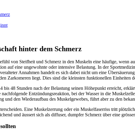
hmerz
innt
schaft hinter dem Schmerz
Gefühl von Steifheit und Schmerz in den Muskeln eine häufige, wenn a
ion auf eine ungewohnte oder intensive Belastung. In der Sportmedizi
eralteter Annahmen handelt es sich dabei nicht um eine Übersäuerun
en Zarkomeren liegt. Dies sind die kleinsten funktionellen Einheiten 
4 bis 48 Stunden nach der Belastung seinen Höhepunkt erreicht, erklärt
e nachfolgende Entzündungsreaktion, bei der Wasser in die Muskelzelle
ilung und den Wiederaufbau des Muskelgewebes, führt aber zu den bek
terscheiden. Eine Muskelzerrung oder ein Muskelfaserriss tritt plötzli
chend und äussert sich als diffuser, dumpfer Schmerz über eine grösse
sollten