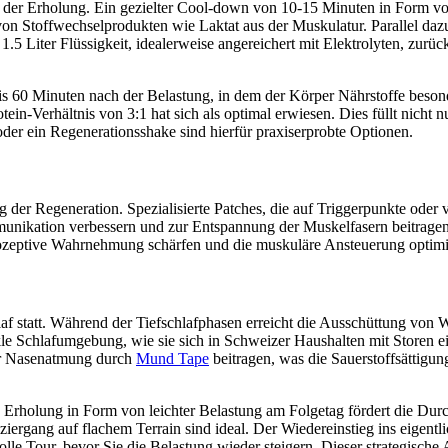
 der Erholung. Ein gezielter Cool-down von 10-15 Minuten in Form v
von Stoffwechselprodukten wie Laktat aus der Muskulatur. Parallel dazu
.5 Liter Flüssigkeit, idealerweise angereichert mit Elektrolyten, zurü
is 60 Minuten nach der Belastung, in dem der Körper Nährstoffe beso
in-Verhältnis von 3:1 hat sich als optimal erwiesen. Dies füllt nicht 
er ein Regenerationsshake sind hierfür praxiserprobte Optionen.
der Regeneration. Spezialisierte Patches, die auf Triggerpunkte oder
nikation verbessern und zur Entspannung der Muskelfasern beitragen.
priozeptive Wahrnehmung schärfen und die muskuläre Ansteuerung optimi
laf statt. Während der Tiefschlafphasen erreicht die Ausschüttung v
le Schlafumgebung, wie sie sich in Schweizer Haushalten mit Storen ein
der Nasenatmung durch
Mund Tape
beitragen, was die Sauerstoffsättigun
ve Erholung in Form von leichter Belastung am Folgetag fördert die Dur
rgang auf flachem Terrain sind ideal. Der Wiedereinstieg ins eigentlich
e Tour, bevor Sie die Belastung wieder steigern. Dieser strategische A