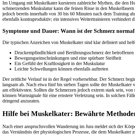
Im Umgang mit Muskelkater kursieren zahlreiche Mythen, die den Hei
schmerzenden Muskulatur kann die feinen Risse in den Muskelfasern v
jedoch bereits innerhalb von 30 bis 60 Minuten nach dem Training abge
ebenfalls kontraproduktiv; ein intensives Weitertrainieren verhindert
Symptome und Dauer: Wann ist der Schmerz normal
Die typischen Anzeichen von Muskelkater sind klar definiert und he
Druckempfindlichkeit und Berührungsschmerz der betroffenen
Bewegungseinschränkungen und eine spürbare Steifheit
Ein Gefühl der Kraftlosigkeit in der Muskulatur
Leichte Schwellungen können ebenfalls auftreten
Der zeitliche Verlauf ist in der Regel vorhersehbar. Der Schmerz beg
langsam ab. Nach etwa fünf bis sieben Tagen sollte der Muskelkater vo
am effektivsten. Sollten die Schmerzen jedoch extrem stark sein, von
können Warnsignale für eine ernstere Verletzung sein. In solchen Fä
dringend anzuraten.
Hilfe bei Muskelkater: Bewährte Methode
Nach einer anspruchsvollen Wanderung im Jura meldet sich der Körper
das Verständnis der physiologischen Prozesse, die dem Muskelkater z