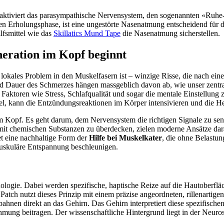
g aktiviert das parasympathische Nervensystem, den sogenannten «Ruh
ten Erholungsphase, ist eine ungestörte Nasenatmung entscheidend für d
lfsmittel wie das
Skillatics Mund Tape
die Nasenatmung sicherstellen.
ration im Kopf beginnt
n lokales Problem in den Muskelfasern ist – winzige Risse, die nach e
nd Dauer des Schmerzes hängen massgeblich davon ab, wie unser zentral
 Faktoren wie Stress, Schlafqualität und sogar die mentale Einstellun
gel, kann die Entzündungsreaktionen im Körper intensivieren und die 
 im Kopf. Es geht darum, dem Nervensystem die richtigen Signale zu 
mit chemischen Substanzen zu überdecken, zielen moderne Ansätze dara
et eine nachhaltige Form der
Hilfe bei Muskelkater
, die ohne Belastu
skuläre Entspannung beschleunigen.
hnologie. Dabei werden spezifische, haptische Reize auf die Hautoberfl
t Patch nutzt dieses Prinzip mit einem präzise angeordneten, rillenarti
bahnen direkt an das Gehirn. Das Gehirn interpretiert diese spezifisch
 beitragen. Der wissenschaftliche Hintergrund liegt in der Neurostimu