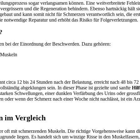
lungsprozess sogar verlangsamen können. Eine weitverbreitete Fehleins
ergrössern und die Regeneration behindern. Ebenso hartnäckig hält si
baut und kann somit nicht für Schmerzen verantwortlich sein, die erst e
 die notwendige Reparatur und erhöht das Risiko für Folgeverletzungen.
?
lfen bei der Einordnung der Beschwerden. Dazu gehören:
 Muskeln
innt circa 12 bis 24 Stunden nach der Belastung, erreicht nach 48 bis
llständig abgeklungen sein. In dieser Phase ist gezielte und sanfte
Hil
 starken Schwellungen, einer dunklen Verfärbung des Urins oder grossfl
llen oder wenn der Schmerz nach einer Woche nicht nachlässt, ist ein A
n im Vergleich
 oft mit schmerzenden Muskeln. Die richtige Vorgehensweise kann die 
ugrunde liegen. Es handelt sich um winzige Risse in den Muskelfasern, 