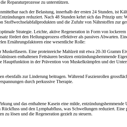
 die Reparaturprozesse zu unterstützen.
nmittelbar nach der Belastung, innerhalb der ersten 24 Stunden, ist 
Entzündungen reduziert. Nach 48 Stunden kehrt sich das Prinzip um: W
von Stoffwechselabfallprodukten und die Zufuhr von Nährstoffen zur ge
 optimale Strategie. Leichte, aktive Regeneration in Form von lockere
nsatz fördert den Heilungsprozess effektiver als passives Abwarten. Ei
len Ernährungsfaktoren eine wesentliche Rolle:
r Muskelfasern. Eine proteinreiche Mahlzeit mit etwa 20-30 Gramm Eiwe
Walnüssen enthaltenen Fettsäuren besitzen entzündungshemmende Eigen
ne Hauptfunktion in der Prävention von Muskelkrämpfen und der Unters
en ebenfalls zur Linderung beitragen. Während Faszienrollen grossfl
erspannungen durch perkussive Therapie.
Wirkung und das enthaltene Kasein eine milde, entzündungshemmende U
en Rückfluss und den Lymphabfluss, was Schwellungen reduziert. Eine p
 zu lösen und die Regeneration gezielt zu steuern.