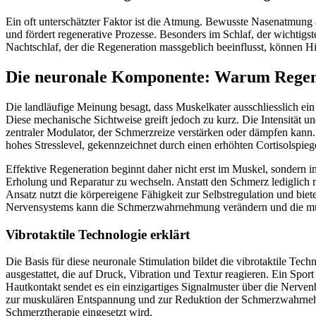
Ein oft unterschätzter Faktor ist die Atmung. Bewusste Nasenatmun
und fördert regenerative Prozesse. Besonders im Schlaf, der wichtigs
Nachtschlaf, der die Regeneration massgeblich beeinflusst, können Hi
Die neuronale Komponente: Warum Regene
Die landläufige Meinung besagt, dass Muskelkater ausschliesslich ei
Diese mechanische Sichtweise greift jedoch zu kurz. Die Intensität u
zentraler Modulator, der Schmerzreize verstärken oder dämpfen kann.
hohes Stresslevel, gekennzeichnet durch einen erhöhten Cortisolspie
Effektive Regeneration beginnt daher nicht erst im Muskel, sondern
Erholung und Reparatur zu wechseln. Anstatt den Schmerz lediglich 
Ansatz nutzt die körpereigene Fähigkeit zur Selbstregulation und biet
Nervensystems kann die Schmerzwahrnehmung verändern und die mu
Vibrotaktile Technologie erklärt
Die Basis für diese neuronale Stimulation bildet die vibrotaktile Tec
ausgestattet, die auf Druck, Vibration und Textur reagieren. Ein Spor
Hautkontakt sendet es ein einzigartiges Signalmuster über die Nerven
zur muskulären Entspannung und zur Reduktion der Schmerzwahrnehmung
Schmerztherapie eingesetzt wird.