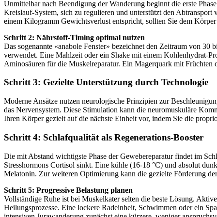
Unmittelbar nach Beendigung der Wanderung beginnt die erste Phase
Kreislauf-System, sich zu regulieren und unterstützt den Abtransport 
einem Kilogramm Gewichtsverlust entspricht, sollten Sie dem Körper 1
Schritt 2: Nährstoff-Timing optimal nutzen
Das sogenannte «anabole Fenster» bezeichnet den Zeitraum von 30 b
verwendet. Eine Mahlzeit oder ein Shake mit einem Kohlenhydrat-Prote
Aminosäuren für die Muskelreparatur. Ein Magerquark mit Früchten od
Schritt 3: Gezielte Unterstützung durch Technologie
Moderne Ansätze nutzen neurologische Prinzipien zur Beschleunigung 
das Nervensystem. Diese Stimulation kann die neuromuskuläre Kommu
Ihren Körper gezielt auf die nächste Einheit vor, indem Sie die pro
Schritt 4: Schlafqualität als Regenerations-Booster
Die mit Abstand wichtigste Phase der Gewebereparatur findet im Sch
Stresshormons Cortisol sinkt. Eine kühle (16-18 °C) und absolut dunk
Melatonin. Zur weiteren Optimierung kann die gezielte Förderung 
Schritt 5: Progressive Belastung planen
Vollständige Ruhe ist bei Muskelkater selten die beste Lösung. Akti
Heilungsprozesse. Eine lockere Radeinheit, Schwimmen oder ein Spazie
intensiven Jurawanderung zunächst eine kürzere, weniger anspruchsvoll