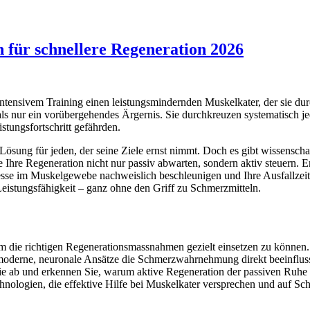
n für schnellere Regeneration 2026
intensivem Training einen leistungsmindernden Muskelkater, der sie du
 nur ein vorübergehendes Ärgernis. Sie durchkreuzen systematisch jed
stungsfortschritt gefährden.
Lösung für jeden, der seine Ziele ernst nimmt. Doch es gibt wissenscha
 Ihre Regeneration nicht nur passiv abwarten, sondern aktiv steuern. E
se im Muskelgewebe nachweislich beschleunigen und Ihre Ausfallzeit u
 Leistungsfähigkeit – ganz ohne den Griff zu Schmerzmitteln.
um die richtigen Regenerationsmassnahmen gezielt einsetzen zu können.
moderne, neuronale Ansätze die Schmerzwahrnehmung direkt beeinflus
e ab und erkennen Sie, warum aktive Regeneration der passiven Ruhe of
ologien, die effektive Hilfe bei Muskelkater versprechen und auf Sch