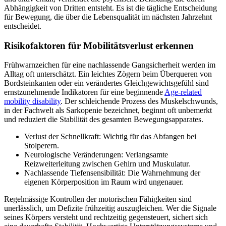
Abhängigkeit von Dritten entsteht. Es ist die tägliche Entscheidung
für Bewegung, die über die Lebensqualität im nächsten Jahrzehnt
entscheidet.
Risikofaktoren für Mobilitätsverlust erkennen
Frühwarnzeichen für eine nachlassende Gangsicherheit werden im
Alltag oft unterschätzt. Ein leichtes Zögern beim Überqueren von
Bordsteinkanten oder ein verändertes Gleichgewichtsgefühl sind
ernstzunehmende Indikatoren für eine beginnende
Age-related
mobility disability
. Der schleichende Prozess des Muskelschwunds,
in der Fachwelt als Sarkopenie bezeichnet, beginnt oft unbemerkt
und reduziert die Stabilität des gesamten Bewegungsapparates.
Verlust der Schnellkraft: Wichtig für das Abfangen bei
Stolperern.
Neurologische Veränderungen: Verlangsamte
Reizweiterleitung zwischen Gehirn und Muskulatur.
Nachlassende Tiefensensibilität: Die Wahrnehmung der
eigenen Körperposition im Raum wird ungenauer.
Regelmässige Kontrollen der motorischen Fähigkeiten sind
unerlässlich, um Defizite frühzeitig auszugleichen. Wer die Signale
seines Körpers versteht und rechtzeitig gegensteuert, sichert sich