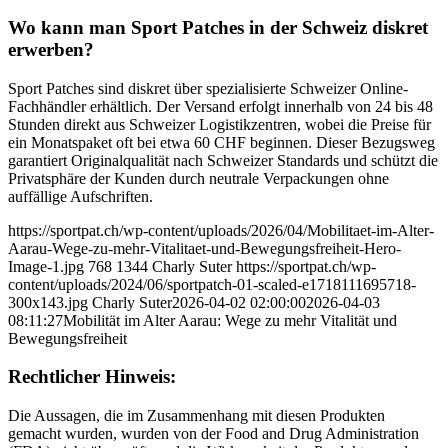
Wo kann man Sport Patches in der Schweiz diskret
erwerben?
Sport Patches sind diskret über spezialisierte Schweizer Online-
Fachhändler erhältlich. Der Versand erfolgt innerhalb von 24 bis 48
Stunden direkt aus Schweizer Logistikzentren, wobei die Preise für
ein Monatspaket oft bei etwa 60 CHF beginnen. Dieser Bezugsweg
garantiert Originalqualität nach Schweizer Standards und schützt die
Privatsphäre der Kunden durch neutrale Verpackungen ohne
auffällige Aufschriften.
https://sportpat.ch/wp-content/uploads/2026/04/Mobilitaet-im-Alter-
Aarau-Wege-zu-mehr-Vitalitaet-und-Bewegungsfreiheit-Hero-
Image-1.jpg
768
1344
Charly Suter
https://sportpat.ch/wp-
content/uploads/2024/06/sportpatch-01-scaled-e1718111695718-
300x143.jpg
Charly Suter
2026-04-02 02:00:00
2026-04-03
08:11:27
Mobilität im Alter Aarau: Wege zu mehr Vitalität und
Bewegungsfreiheit
Rechtlicher Hinweis:
Die Aussagen, die im Zusammenhang mit diesen Produkten
gemacht wurden, wurden von der Food and Drug Administration