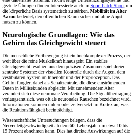
eine dauerhafte Stabilität. Hochwertige Unterstützungssysteme und
gezielte Übungen finden Interessierte auch im
Sport Patch Shop
, um
die körperliche Basis systematisch zu stärken.
Mobilität im Alter
Aarau
bedeutet, den öffentlichen Raum sicher und ohne Angst
nutzen zu können.
Neurologische Grundlagen: Wie das
Gehirn das Gleichgewicht steuert
Die menschliche Fortbewegung ist ein hochkomplexer Prozess, der
weit über die reine Muskelkraft hinausgeht. Ein stabiles
Gleichgewicht resultiert aus dem präzisen Zusammenspiel dreier
zentraler Systeme: der visuellen Kontrolle durch die Augen, dem
vestibulären System im Innenohr und der Propriozeption. Das
Gehirn fungiert dabei als Schaltzentrale, die diese einströmenden
Daten in Millisekunden abgleicht. Mit zunehmendem Alter
verändert sich diese neuronale Verarbeitung. Die Signalübertragung
verlangsamt sich, was oft als neuronales Rauschen bezeichnet wird.
Informationen kommen unklar oder zeitversetzt im Kortex an, was
die Reaktionsfähigkeit beeinträchtigt.
Wissenschaftliche Untersuchungen belegen, dass die
Nervenleitgeschwindigkeit ab dem 60. Lebensjahr um etwa 10 bis
15 Prozent abnehmen kann. Dies hat direkte Auswirkungen auf die