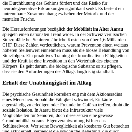
die Durchblutung des Gehirns fördert und das Risiko für
neurodegenerative Erkrankungen signifikant senkt. Es besteht ein
untrennbarer Zusammenhang zwischen der Motorik und der
mentalen Frische.
Die Herausforderungen bezüglich der
Mobilität im Alter Aarau
spiegeln einen nationalen Trend wider. In der Schweiz verursachen
Sturzunfälle bei Senioren jährliche Kosten von über 1,6 Milliarden
CHF. Diese Zahlen verdeutlichen, warum Prävention einen weitaus
höheren Stellenwert einnehmen muss als die blosse Behandlung von
Sturzfolgen. Ein proaktives Training der koordinativen Fähigkeiten
und der Kraft ist eine Investition in den Werterhalt des eigenen
Körpers. Es geht darum, die biologische Substanz so zu pflegen,
dass sie den Anforderungen des Alltags langfristig standhält.
Erhalt der Unabhängigkeit im Alltag
Die psychische Gesundheit korreliert eng mit dem Aktionsradius
eines Menschen. Sobald die Fähigkeit schwindet, Einkäufe
eigenständig zu erledigen oder Freunde im Café zu treffen, droht die
soziale Isolation. In Aarau bietet die Infrastruktur viele
Möglichkeiten für Senioren, doch diese setzen eine gewisse
Grundmobilität voraus. Eigenverantwortung ist hier das
Schlüsselwort. Wer seine Beweglichkeit als kostbares Gut betrachtet
und aktiv erhält, vermeidet die psychische Belastung, die durch