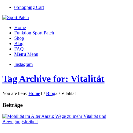
0
Shopping Cart
Home
Funktion Sport Patch
Shop
Blog
FAQ
Menu
Menu
Instagram
Tag Archive for: Vitalität
You are here:
Home
1
/
Blog
2
/
Vitalität
Beiträge