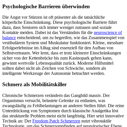
Psychologische Barrieren überwinden
Die Angst vor Stürzen ist oft präsenter als die tatsächliche
körperliche Einschränkung. Diese psychologische Barriere führt
dazu, dass Senioren sich immer weniger zutrauen und soziale
Kontakte meiden. Dabei ist das Verständnis für die
neuroscience of
balance
entscheidend, um zu begreifen, wie das Zusammenspiel von
vestibulärem System und Muskulatur funktioniert. Kleine, messbare
Erfolgserlebnisse im Alltag sind essenziell für den Aufbau von
Selbstvertrauen. Wer lernt, dass er trotz kleinerer Einschränkungen
sicher von der Kettenbrücke bis zum Kasinopark gehen kann,
gewinnt wertvolle Lebensqualität zurück. Moderne Hilfsmittel
sollten dabei nicht als Zeichen von Schwäche, sondern als
intelligente Werkzeuge der Autonomie betrachtet werden.
Schmerz als Mobilitätskiller
Chronische Schmerzen verändern das Gangbild massiv. Der
Organismus versucht, belastete Gelenke zu entlasten, was
zwangsläufig zu Fehlbelastungen an anderen Stellen führt. Die reine
Unterdrückung von Symptomen durch klassische Analgetika löst
das strukturelle Problem meist nicht langfristig. Hier setzt innovative
Technik an: Der
Freedom Patch Schmerzen
nutzt vibrotaktile
Technologie, um das Schmerzempfinden auf neurologischer Ebene