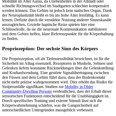
Mobilität im Alter Aarau, da Unebenheiten in der Altstadt oder
schnelle Richtungswechsel im Stadtgarten schlechter kompensiert
werden können. Das Gehirn ist jedoch kein statisches Organ. Dank
der Neuroplastizität bleibt es bis ins hohe Alter lernfähig. Es kann
lernen, Defizite durch die verstärkte Nutzung anderer Sinneskanäle
auszugleichen. Gezielte haptische Reize spielen hier eine
Schlüsselrolle, da sie die neuronale Kommunikation stabilisieren
und dem Gehirn helfen, klare Referenzpunkte für die Körperhaltung
zu finden.
Propriozeption: Der sechste Sinn des Körpers
Die Propriozeption, oft als Tiefensensibilität bezeichnet, ist für die
Sicherheit im Alltag essenziell. Rezeptoren in Muskeln, Sehnen und
Gelenken liefern konstante Rückmeldungen über die Gelenkstellung
und Kraftaufwendung. Eine gestörte Signalübertragung zwischen
den Füssen und dem Gehirn führt dazu, dass der Bodenkontakt
nicht mehr präzise wahrgenommen wird. Dies erhöht das Risiko für
Stolperunfälle signifikant. Studien zur
Mobility in Older
Community-Dwelling Persons
verdeutlichen, dass der Erhalt dieser
sensorischen Funktionen entscheidend für die Unabhängigkeit ist.
Durch spezifisches Training und externe Stimuli lässt sich die
Körperwahrnehmung schärfen, was die Gangsicherheit auf
unterschiedlichen Untergründen massgeblich verbessert.