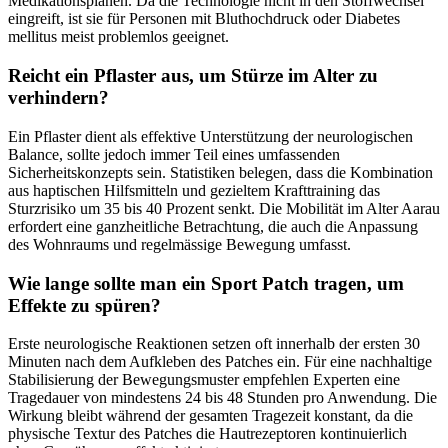
Medikationsplänen. Da die Technologie nicht in den Stoffwechsel
eingreift, ist sie für Personen mit Bluthochdruck oder Diabetes
mellitus meist problemlos geeignet.
Reicht ein Pflaster aus, um Stürze im Alter zu
verhindern?
Ein Pflaster dient als effektive Unterstützung der neurologischen
Balance, sollte jedoch immer Teil eines umfassenden
Sicherheitskonzepts sein. Statistiken belegen, dass die Kombination
aus haptischen Hilfsmitteln und gezieltem Krafttraining das
Sturzrisiko um 35 bis 40 Prozent senkt. Die Mobilität im Alter Aarau
erfordert eine ganzheitliche Betrachtung, die auch die Anpassung
des Wohnraums und regelmässige Bewegung umfasst.
Wie lange sollte man ein Sport Patch tragen, um
Effekte zu spüren?
Erste neurologische Reaktionen setzen oft innerhalb der ersten 30
Minuten nach dem Aufkleben des Patches ein. Für eine nachhaltige
Stabilisierung der Bewegungsmuster empfehlen Experten eine
Tragedauer von mindestens 24 bis 48 Stunden pro Anwendung. Die
Wirkung bleibt während der gesamten Tragezeit konstant, da die
physische Textur des Patches die Hautrezeptoren kontinuierlich