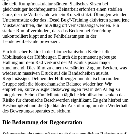
die tiefe Rumpfmuskulatur stärken. Statisches Sitzen bei
gleichzeitiger hochfrequenter Beinarbeit erfordert einen stabilen
Core, der die Wirbelsäule wie ein Korsett stützt. Übungen wie der
Unterarmstütz oder das „Dead Bug“-Training aktivieren genau jene
Muskelschichten, die im Alltag oft vernachlässigt werden. Ein
starker Rumpf verhindert, dass das Becken bei Ermüdung
unkontrolliert kippt und so Fehlbelastungen in der
Lendenwirbelsäule provoziert.
Ein kritischer Faktor in der biomechanischen Kette ist die
Mobilisation der Hüftbeuger. Durch die permanent gebeugte
Haltung auf dem Rad verkürzt der Musculus psoas major
zunehmend. Dies führt zu einem verstärkten Zug am Becken, was
wiederum massiven Druck auf die Bandscheiben ausübt.
Regelmässiges Dehnen der Hüftbeuger und der ischiocruralen
Gruppe stellt die biomechanische Balance wieder her. Wir
empfehlen, kurze Ausgleichsbewegungen fest in den Alltag zu
integrieren. Schon fünf Minuten tägliche Mobilisation senken das
Risiko für chronische Beschwerden signifikant. Es geht hierbei um
Beständigkeit und die Qualität der Ausführung, um den Werterhalt
des Bewegungsapparates zu sichern.
Die Bedeutung der Regeneration
Schmerzsignale treten oft erst nach der eigentlichen Belastung auf.