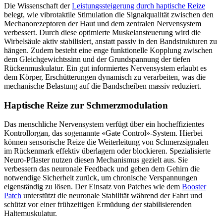
Die Wissenschaft der
Leistungssteigerung durch haptische Reize
belegt, wie vibrotaktile Stimulation die Signalqualität zwischen den
Mechanorezeptoren der Haut und dem zentralen Nervensystem
verbessert. Durch diese optimierte Muskelansteuerung wird die
Wirbelsäule aktiv stabilisiert, anstatt passiv in den Bandstrukturen zu
hängen. Zudem besteht eine enge funktionelle Kopplung zwischen
dem Gleichgewichtssinn und der Grundspannung der tiefen
Rückenmuskulatur. Ein gut informiertes Nervensystem erlaubt es
dem Körper, Erschütterungen dynamisch zu verarbeiten, was die
mechanische Belastung auf die Bandscheiben massiv reduziert.
Haptische Reize zur Schmerzmodulation
Das menschliche Nervensystem verfügt über ein hocheffizientes
Kontrollorgan, das sogenannte «Gate Control»-System. Hierbei
können sensorische Reize die Weiterleitung von Schmerzsignalen
im Rückenmark effektiv überlagern oder blockieren. Spezialisierte
Neuro-Pflaster nutzen diesen Mechanismus gezielt aus. Sie
verbessern das neuronale Feedback und geben dem Gehirn die
notwendige Sicherheit zurück, um chronische Verspannungen
eigenständig zu lösen. Der Einsatz von Patches wie dem
Booster
Patch
unterstützt die neuronale Stabilität während der Fahrt und
schützt vor einer frühzeitigen Ermüdung der stabilisierenden
Haltemuskulatur.