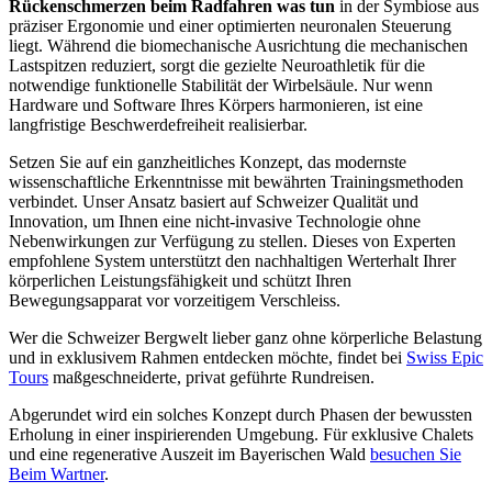
Rückenschmerzen beim Radfahren was tun
in der Symbiose aus
präziser Ergonomie und einer optimierten neuronalen Steuerung
liegt. Während die biomechanische Ausrichtung die mechanischen
Lastspitzen reduziert, sorgt die gezielte Neuroathletik für die
notwendige funktionelle Stabilität der Wirbelsäule. Nur wenn
Hardware und Software Ihres Körpers harmonieren, ist eine
langfristige Beschwerdefreiheit realisierbar.
Setzen Sie auf ein ganzheitliches Konzept, das modernste
wissenschaftliche Erkenntnisse mit bewährten Trainingsmethoden
verbindet. Unser Ansatz basiert auf Schweizer Qualität und
Innovation, um Ihnen eine nicht-invasive Technologie ohne
Nebenwirkungen zur Verfügung zu stellen. Dieses von Experten
empfohlene System unterstützt den nachhaltigen Werterhalt Ihrer
körperlichen Leistungsfähigkeit und schützt Ihren
Bewegungsapparat vor vorzeitigem Verschleiss.
Wer die Schweizer Bergwelt lieber ganz ohne körperliche Belastung
und in exklusivem Rahmen entdecken möchte, findet bei
Swiss Epic
Tours
maßgeschneiderte, privat geführte Rundreisen.
Abgerundet wird ein solches Konzept durch Phasen der bewussten
Erholung in einer inspirierenden Umgebung. Für exklusive Chalets
und eine regenerative Auszeit im Bayerischen Wald
besuchen Sie
Beim Wartner
.