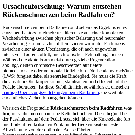
Ursachenforschung: Warum entstehen
Rückenschmerzen beim Radfahren?
Rückenschmerzen beim Radfahren sind selten das Ergebnis eines
einzelnen Faktors. Vielmehr resultieren sie aus einer komplexen
Wechselwirkung zwischen physischer Belastung und neuronaler
Verarbeitung. Grundsätzlich differenzieren wir in der Fachpraxis
zwischen einer akuten Überlastung, die oft nach ungewohnt
intensiven Touren auftritt, und chronischen Fehlhaltungsmustern.
Während die akute Form meist durch gezielte Regeneration
abklingt, deuten chronische Beschwerden auf tiefere
biomechanische oder neuronale Defizite hin. Die Lendenwirbelsäule
(LWS) fungiert dabei als zentrales Bindeglied. Sie muss die Kraft,
die aus dem Oberkörper kommt, stabilisieren und effizient auf die
Pedale übertragen. Ist diese Stabilität nicht gewährleistet, entstehen
häufige Überlastungsverletzungen beim Radfahren
, die weit über
ein einfaches Ziehen hinausgehen können.
Wer sich die Frage stellt:
Rückenschmerzen beim Radfahren was
tun
, muss die biomechanische Kette betrachten. Diese beginnt bei
der Fusshaltung auf dem Pedal, setzt sich über die Kniegelenke fort
und findet ihren kritischen Punkt in der Beckenposition. Jede
Abweichung von der optimalen Achse führt zu