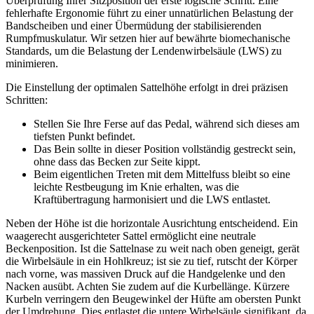
Überprüfung Ihrer Sitzposition der erste logische Schritt. Eine
fehlerhafte Ergonomie führt zu einer unnatürlichen Belastung der
Bandscheiben und einer Übermüdung der stabilisierenden
Rumpfmuskulatur. Wir setzen hier auf bewährte biomechanische
Standards, um die Belastung der Lendenwirbelsäule (LWS) zu
minimieren.
Die Einstellung der optimalen Sattelhöhe erfolgt in drei präzisen
Schritten:
Stellen Sie Ihre Ferse auf das Pedal, während sich dieses am
tiefsten Punkt befindet.
Das Bein sollte in dieser Position vollständig gestreckt sein,
ohne dass das Becken zur Seite kippt.
Beim eigentlichen Treten mit dem Mittelfuss bleibt so eine
leichte Restbeugung im Knie erhalten, was die
Kraftübertragung harmonisiert und die LWS entlastet.
Neben der Höhe ist die horizontale Ausrichtung entscheidend. Ein
waagerecht ausgerichteter Sattel ermöglicht eine neutrale
Beckenposition. Ist die Sattelnase zu weit nach oben geneigt, gerät
die Wirbelsäule in ein Hohlkreuz; ist sie zu tief, rutscht der Körper
nach vorne, was massiven Druck auf die Handgelenke und den
Nacken ausübt. Achten Sie zudem auf die Kurbellänge. Kürzere
Kurbeln verringern den Beugewinkel der Hüfte am obersten Punkt
der Umdrehung. Dies entlastet die untere Wirbelsäule signifikant, da