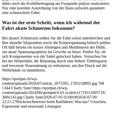
daher auch die Kraftübertragung am Fusspunkt präzise analysieren.
Nur eine korrekte Ausrichtung von der Basis aufwärts garantiert
eine schmerzfreie Fahrt.
Was ist der erste Schritt, wenn ich während der
Fahrt akute Schmerzen bekomme?
Bei akuten Schmerzen sollten Sie die Fahrt sofort unterbrechen und
Ihre aktuelle Sitzposition sowie die Körperspannung kritisch prüfen.
Oft hilft bereits ein kurzes Absteigen und Mobilisieren der Hüfte,
um akute Spannungsspitzen im Gewebe zu lösen. Prüfen Sie, ob
sich Komponenten wie der Sattel gelockert haben. Versuchen Sie
bei der Weiterfahrt, die Belastung durch eine höhere Trittfrequenz
und bewusste Nasenatmung zu reduzieren, um den Druck auf die
Wirbelsäule zu minimieren.
https://sportpat.ch/wp-
content/uploads/2026/07/article_2075393_1783218895.jpg
768
1344
Charly Suter
https://sportpat.ch/wp-
content/uploads/2024/06/sportpatch-01-scaled-e1718111695718-
300x143.jpg
Charly Suter
2026-07-05 02:00:00
2026-07-09
22:21:27
Rückenschmerzen beim Radfahren: Was tun? Ursachen,
Ergonomie und neuronale Lösungen