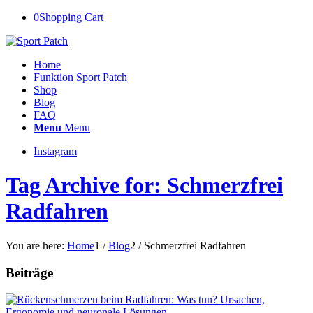
0
Shopping Cart
Home
Funktion Sport Patch
Shop
Blog
FAQ
Menu
Menu
Instagram
Tag Archive for: Schmerzfrei
Radfahren
You are here:
Home
1
/
Blog
2
/
Schmerzfrei Radfahren
Beiträge