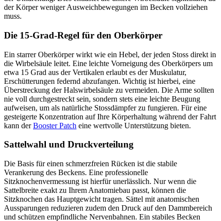
der Körper weniger Ausweichbewegungen im Becken vollziehen
muss.
Die 15-Grad-Regel für den Oberkörper
Ein starrer Oberkörper wirkt wie ein Hebel, der jeden Stoss direkt in
die Wirbelsäule leitet. Eine leichte Vorneigung des Oberkörpers um
etwa 15 Grad aus der Vertikalen erlaubt es der Muskulatur,
Erschütterungen federnd abzufangen. Wichtig ist hierbei, eine
Überstreckung der Halswirbelsäule zu vermeiden. Die Arme sollten
nie voll durchgestreckt sein, sondern stets eine leichte Beugung
aufweisen, um als natürliche Stossdämpfer zu fungieren. Für eine
gesteigerte Konzentration auf Ihre Körperhaltung während der Fahrt
kann der
Booster Patch
eine wertvolle Unterstützung bieten.
Sattelwahl und Druckverteilung
Die Basis für einen schmerzfreien Rücken ist die stabile
Verankerung des Beckens. Eine professionelle
Sitzknochenvermessung ist hierfür unerlässlich. Nur wenn die
Sattelbreite exakt zu Ihrem Anatomiebau passt, können die
Sitzknochen das Hauptgewicht tragen. Sättel mit anatomischen
Aussparungen reduzieren zudem den Druck auf den Dammbereich
und schützen empfindliche Nervenbahnen. Ein stabiles Becken