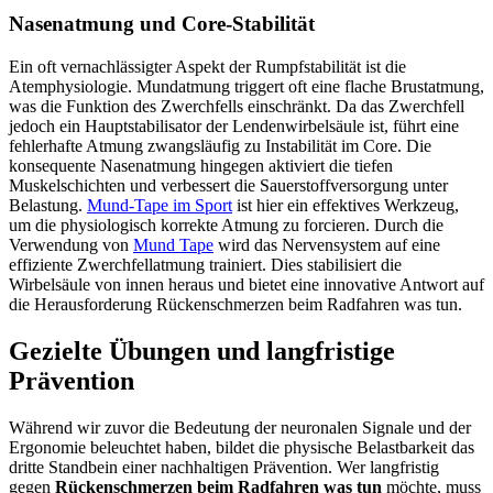
Nasenatmung und Core-Stabilität
Ein oft vernachlässigter Aspekt der Rumpfstabilität ist die
Atemphysiologie. Mundatmung triggert oft eine flache Brustatmung,
was die Funktion des Zwerchfells einschränkt. Da das Zwerchfell
jedoch ein Hauptstabilisator der Lendenwirbelsäule ist, führt eine
fehlerhafte Atmung zwangsläufig zu Instabilität im Core. Die
konsequente Nasenatmung hingegen aktiviert die tiefen
Muskelschichten und verbessert die Sauerstoffversorgung unter
Belastung.
Mund-Tape im Sport
ist hier ein effektives Werkzeug,
um die physiologisch korrekte Atmung zu forcieren. Durch die
Verwendung von
Mund Tape
wird das Nervensystem auf eine
effiziente Zwerchfellatmung trainiert. Dies stabilisiert die
Wirbelsäule von innen heraus und bietet eine innovative Antwort auf
die Herausforderung Rückenschmerzen beim Radfahren was tun.
Gezielte Übungen und langfristige
Prävention
Während wir zuvor die Bedeutung der neuronalen Signale und der
Ergonomie beleuchtet haben, bildet die physische Belastbarkeit das
dritte Standbein einer nachhaltigen Prävention. Wer langfristig
gegen
Rückenschmerzen beim Radfahren was tun
möchte, muss