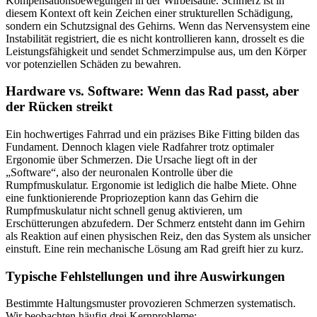
Kompensationsbewegungen in der Wirbelsäule. Schmerz ist in
diesem Kontext oft kein Zeichen einer strukturellen Schädigung,
sondern ein Schutzsignal des Gehirns. Wenn das Nervensystem eine
Instabilität registriert, die es nicht kontrollieren kann, drosselt es die
Leistungsfähigkeit und sendet Schmerzimpulse aus, um den Körper
vor potenziellen Schäden zu bewahren.
Hardware vs. Software: Wenn das Rad passt, aber
der Rücken streikt
Ein hochwertiges Fahrrad und ein präzises Bike Fitting bilden das
Fundament. Dennoch klagen viele Radfahrer trotz optimaler
Ergonomie über Schmerzen. Die Ursache liegt oft in der
„Software“, also der neuronalen Kontrolle über die
Rumpfmuskulatur. Ergonomie ist lediglich die halbe Miete. Ohne
eine funktionierende Propriozeption kann das Gehirn die
Rumpfmuskulatur nicht schnell genug aktivieren, um
Erschütterungen abzufedern. Der Schmerz entsteht dann im Gehirn
als Reaktion auf einen physischen Reiz, den das System als unsicher
einstuft. Eine rein mechanische Lösung am Rad greift hier zu kurz.
Typische Fehlstellungen und ihre Auswirkungen
Bestimmte Haltungsmuster provozieren Schmerzen systematisch.
Wir beobachten häufig drei Kernprobleme: