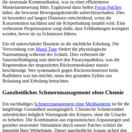
die neuronale Kommunikation, was zu einer effizienteren
Muskelansteuerung führt. Ergänzend dazu helfen
Focus Patches
dabei, die bewusste Bewegungskontrolle aufrechtzuerhalten. Dies
ist besonders auf langen Distanzen entscheidend, wenn die
Konzentration nachlässt und die Körperhaltung instabil wird. Eine
verbesserte Propriozeption sorgt dafür, dass Fehlhaltungen korrigiert
werden, bevor sie zu Schmerzen führen.
Ein oft unterschätzter Baustein ist die nächtliche Erholung. Die
Verwendung von
Mund Tape
fördert die physiologische
Nasenatmung während des Schlafs. Dies verbessert die
Sauerstoffsättigung und aktiviert den Parasympathikus, was die
Regeneration der strapazierten Rückenmuskulatur massiv
beschleunigt. Wer systematisch gegen Rückenschmerzen beim
Radfahren was tun möchte, muss den gesamten Zyklus aus
Belastung und Erholung betrachten.
Ganzheitliches Schmerzmanagement ohne Chemie
Ein nachhaltiges
Schmerzmanagement ohne Medikamente
ist für die
langfristige Gesundheit unumgänglich. Chemische Schmerzmittel
unterdrücken lediglich Warnsignale des Körpers, ohne die Ursache
zu beheben. Die Kombination aus ergonomischen Anpassungen und
gezielter neuronaler Stimulation durch unsere Patches schützt die
Integrität Ihrer Wirbelsäule. Dieser ganzheitliche Ansatz sichert den