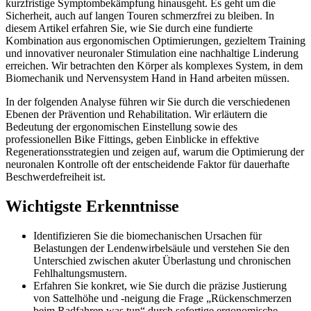
kurzfristige Symptombekämpfung hinausgeht. Es geht um die
Sicherheit, auch auf langen Touren schmerzfrei zu bleiben. In
diesem Artikel erfahren Sie, wie Sie durch eine fundierte
Kombination aus ergonomischen Optimierungen, gezieltem Training
und innovativer neuronaler Stimulation eine nachhaltige Linderung
erreichen. Wir betrachten den Körper als komplexes System, in dem
Biomechanik und Nervensystem Hand in Hand arbeiten müssen.
In der folgenden Analyse führen wir Sie durch die verschiedenen
Ebenen der Prävention und Rehabilitation. Wir erläutern die
Bedeutung der ergonomischen Einstellung sowie des
professionellen Bike Fittings, geben Einblicke in effektive
Regenerationsstrategien und zeigen auf, warum die Optimierung der
neuronalen Kontrolle oft der entscheidende Faktor für dauerhafte
Beschwerdefreiheit ist.
Wichtigste Erkenntnisse
Identifizieren Sie die biomechanischen Ursachen für
Belastungen der Lendenwirbelsäule und verstehen Sie den
Unterschied zwischen akuter Überlastung und chronischen
Fehlhaltungsmustern.
Erfahren Sie konkret, wie Sie durch die präzise Justierung
von Sattelhöhe und -neigung die Frage „Rückenschmerzen
beim Radfahren was tun“ durch sofortige ergonomische