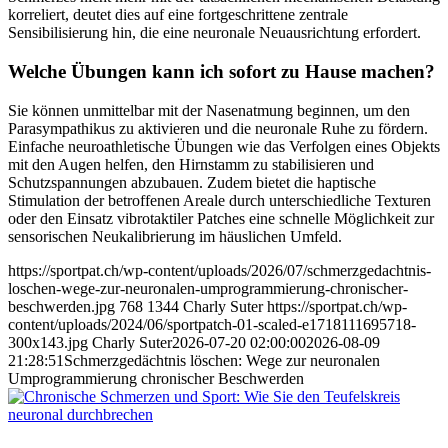
korreliert, deutet dies auf eine fortgeschrittene zentrale
Sensibilisierung hin, die eine neuronale Neuausrichtung erfordert.
Welche Übungen kann ich sofort zu Hause machen?
Sie können unmittelbar mit der Nasenatmung beginnen, um den
Parasympathikus zu aktivieren und die neuronale Ruhe zu fördern.
Einfache neuroathletische Übungen wie das Verfolgen eines Objekts
mit den Augen helfen, den Hirnstamm zu stabilisieren und
Schutzspannungen abzubauen. Zudem bietet die haptische
Stimulation der betroffenen Areale durch unterschiedliche Texturen
oder den Einsatz vibrotaktiler Patches eine schnelle Möglichkeit zur
sensorischen Neukalibrierung im häuslichen Umfeld.
https://sportpat.ch/wp-content/uploads/2026/07/schmerzgedachtnis-
loschen-wege-zur-neuronalen-umprogrammierung-chronischer-
beschwerden.jpg
768
1344
Charly Suter
https://sportpat.ch/wp-
content/uploads/2024/06/sportpatch-01-scaled-e1718111695718-
300x143.jpg
Charly Suter
2026-07-20 02:00:00
2026-08-09
21:28:51
Schmerzgedächtnis löschen: Wege zur neuronalen
Umprogrammierung chronischer Beschwerden