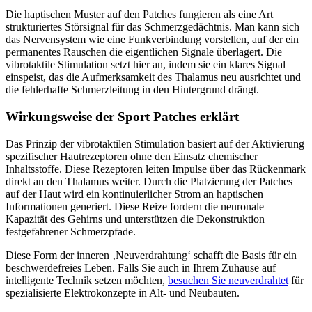
Die haptischen Muster auf den Patches fungieren als eine Art
strukturiertes Störsignal für das Schmerzgedächtnis. Man kann sich
das Nervensystem wie eine Funkverbindung vorstellen, auf der ein
permanentes Rauschen die eigentlichen Signale überlagert. Die
vibrotaktile Stimulation setzt hier an, indem sie ein klares Signal
einspeist, das die Aufmerksamkeit des Thalamus neu ausrichtet und
die fehlerhafte Schmerzleitung in den Hintergrund drängt.
Wirkungsweise der Sport Patches erklärt
Das Prinzip der vibrotaktilen Stimulation basiert auf der Aktivierung
spezifischer Hautrezeptoren ohne den Einsatz chemischer
Inhaltsstoffe. Diese Rezeptoren leiten Impulse über das Rückenmark
direkt an den Thalamus weiter. Durch die Platzierung der Patches
auf der Haut wird ein kontinuierlicher Strom an haptischen
Informationen generiert. Diese Reize fordern die neuronale
Kapazität des Gehirns und unterstützen die Dekonstruktion
festgefahrener Schmerzpfade.
Diese Form der inneren ‚Neuverdrahtung‘ schafft die Basis für ein
beschwerdefreies Leben. Falls Sie auch in Ihrem Zuhause auf
intelligente Technik setzen möchten,
besuchen Sie neuverdrahtet
für
spezialisierte Elektrokonzepte in Alt- und Neubauten.