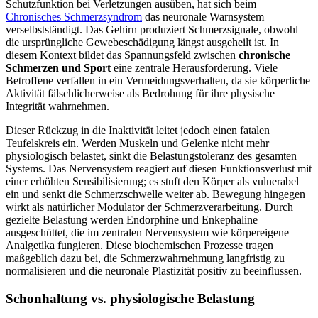
Schutzfunktion bei Verletzungen ausüben, hat sich beim
Chronisches Schmerzsyndrom
das neuronale Warnsystem
verselbstständigt. Das Gehirn produziert Schmerzsignale, obwohl
die ursprüngliche Gewebeschädigung längst ausgeheilt ist. In
diesem Kontext bildet das Spannungsfeld zwischen
chronische
Schmerzen und Sport
eine zentrale Herausforderung. Viele
Betroffene verfallen in ein Vermeidungsverhalten, da sie körperliche
Aktivität fälschlicherweise als Bedrohung für ihre physische
Integrität wahrnehmen.
Dieser Rückzug in die Inaktivität leitet jedoch einen fatalen
Teufelskreis ein. Werden Muskeln und Gelenke nicht mehr
physiologisch belastet, sinkt die Belastungstoleranz des gesamten
Systems. Das Nervensystem reagiert auf diesen Funktionsverlust mit
einer erhöhten Sensibilisierung; es stuft den Körper als vulnerabel
ein und senkt die Schmerzschwelle weiter ab. Bewegung hingegen
wirkt als natürlicher Modulator der Schmerzverarbeitung. Durch
gezielte Belastung werden Endorphine und Enkephaline
ausgeschüttet, die im zentralen Nervensystem wie körpereigene
Analgetika fungieren. Diese biochemischen Prozesse tragen
maßgeblich dazu bei, die Schmerzwahrnehmung langfristig zu
normalisieren und die neuronale Plastizität positiv zu beeinflussen.
Schonhaltung vs. physiologische Belastung