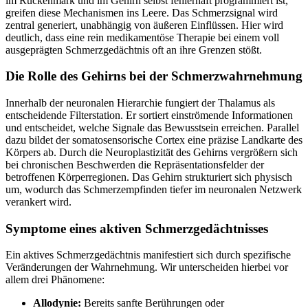
im Rückenmark und im Gehirn selbst fehlerhaft programmiert ist,
greifen diese Mechanismen ins Leere. Das Schmerzsignal wird
zentral generiert, unabhängig von äußeren Einflüssen. Hier wird
deutlich, dass eine rein medikamentöse Therapie bei einem voll
ausgeprägten Schmerzgedächtnis oft an ihre Grenzen stößt.
Die Rolle des Gehirns bei der Schmerzwahrnehmung
Innerhalb der neuronalen Hierarchie fungiert der Thalamus als
entscheidende Filterstation. Er sortiert einströmende Informationen
und entscheidet, welche Signale das Bewusstsein erreichen. Parallel
dazu bildet der somatosensorische Cortex eine präzise Landkarte des
Körpers ab. Durch die Neuroplastizität des Gehirns vergrößern sich
bei chronischen Beschwerden die Repräsentationsfelder der
betroffenen Körperregionen. Das Gehirn strukturiert sich physisch
um, wodurch das Schmerzempfinden tiefer im neuronalen Netzwerk
verankert wird.
Symptome eines aktiven Schmerzgedächtnisses
Ein aktives Schmerzgedächtnis manifestiert sich durch spezifische
Veränderungen der Wahrnehmung. Wir unterscheiden hierbei vor
allem drei Phänomene:
Allodynie:
Bereits sanfte Berührungen oder