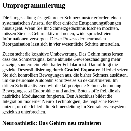
Umprogrammierung
Die Umgestaltung festgefahrener Schmerzmuster erfordert einen
systematischen Ansatz, der über einfache Entspannungsübungen
hinausgeht. Wenn Sie Ihr Schmerzgedächtnis löschen möchten,
müssen Sie das Gehirn aktiv mit neuen, widerspruchsfreien
Informationen versorgen. Dieser Prozess der neuronalen
Reorganisation lässt sich in vier wesentliche Schritte unterteilen.
Zuerst steht die kognitive Umbewertung. Das Gehirn muss lernen,
dass das Schmerzsignal keine aktuelle Gewebeschädigung mehr
anzeigt, sondern ein fehlerhafter Fehlalarm ist. Darauf folgt die
gezielte Desensibilisierung durch
Graded Exposure
. Hierbei setzen
Sie sich kontrolliert Bewegungen aus, die bisher Schmerz auslösten,
um die neuronale Autobahn schrittweise zu dekonstruieren. Im
dritten Schritt aktivieren wir die körpereigene Schmerzhemmung.
Bewegung setzt Endorphine und andere Botenstoffe frei, die als
natürliche Modulatoren fungieren. Den Abschluss bildet die
Integration moderner Neuro-Technologien, die haptische Reize
nutzen, um die fehlerhafte Schmerzleitung im Zentralnervensystem
gezielt zu unterbrechen.
Neuroathletik: Das Gehirn neu trainieren