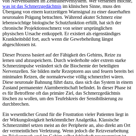
von Nervenbahnen im Zentralnervensystem. Wer verstehen möchte,
was ist das Schmerzgedächtnis
im klinischen Sinne, muss den
Übergang von einem kurzzeitigen Warnsignal zu einer dauerhaften
neuronalen Prägung betrachten. Während akuter Schmerz eine
lebenswichtige biologische Schutzfunktion erfüllt, hat sich der
chronische Projektionsschmerz von seiner ursprünglichen
physischen Ursache entkoppelt. Er existiert als eigenständiges
Krankheitsbild fort, auch wenn die Gewebeheilung längst
abgeschlossen ist.
Dieser Prozess basiert auf der Fähigkeit des Gehirns, Reize zu
lernen und abzuspeichern. Durch wiederholte oder extrem starke
Schmerzimpulse verändert sich die Biochemie der beteiligten
Nervenzellen. Sie bilden mehr Rezeptoren aus und feuern bereits bei
minimalen Reizen, die normalerweise völlig schmerzfrei wären.
Diese neuronale Bahnung führt dazu, dass sich das System in einem
Zustand permanenter Alarmbereitschaft befindet. In dieser Phase ist
es für Betroffene oft das primäre Ziel, das Schmerzgedächtnis
löschen zu wollen, um den Teufelskreis der Sensibilisierung zu
durchbrechen.
Ein wesentlicher Grund für die Frustration vieler Patienten liegt in
der Wirkungslosigkeit herkömmlicher Analgetika. Klassische
Schmerzmittel setzen meist an der Peripherie an, also direkt am Ort
der vermeintlichen Verletzung. Wenn jedoch die Reizverarbeitung