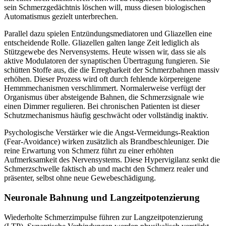
sein Schmerzgedächtnis löschen will, muss diesen biologischen
Automatismus gezielt unterbrechen.
Parallel dazu spielen Entzündungsmediatoren und Gliazellen eine
entscheidende Rolle. Gliazellen galten lange Zeit lediglich als
Stützgewebe des Nervensystems. Heute wissen wir, dass sie als
aktive Modulatoren der synaptischen Übertragung fungieren. Sie
schütten Stoffe aus, die die Erregbarkeit der Schmerzbahnen massiv
erhöhen. Dieser Prozess wird oft durch fehlende körpereigene
Hemmmechanismen verschlimmert. Normalerweise verfügt der
Organismus über absteigende Bahnen, die Schmerzsignale wie
einen Dimmer regulieren. Bei chronischen Patienten ist dieser
Schutzmechanismus häufig geschwächt oder vollständig inaktiv.
Psychologische Verstärker wie die Angst-Vermeidungs-Reaktion
(Fear-Avoidance) wirken zusätzlich als Brandbeschleuniger. Die
reine Erwartung von Schmerz führt zu einer erhöhten
Aufmerksamkeit des Nervensystems. Diese Hypervigilanz senkt die
Schmerzschwelle faktisch ab und macht den Schmerz realer und
präsenter, selbst ohne neue Gewebeschädigung.
Neuronale Bahnung und Langzeitpotenzierung
Wiederholte Schmerzimpulse führen zur Langzeitpotenzierung