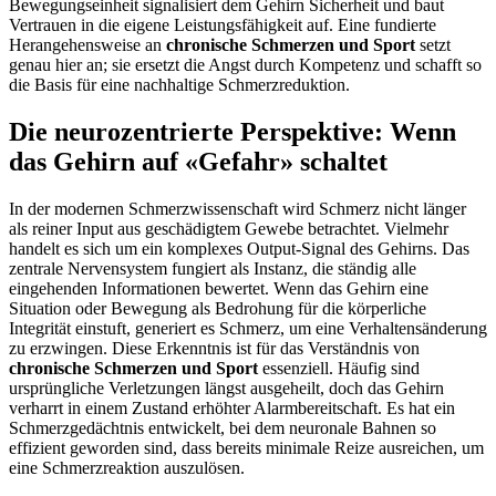
Bewegungseinheit signalisiert dem Gehirn Sicherheit und baut
Vertrauen in die eigene Leistungsfähigkeit auf. Eine fundierte
Herangehensweise an
chronische Schmerzen und Sport
setzt
genau hier an; sie ersetzt die Angst durch Kompetenz und schafft so
die Basis für eine nachhaltige Schmerzreduktion.
Die neurozentrierte Perspektive: Wenn
das Gehirn auf «Gefahr» schaltet
In der modernen Schmerzwissenschaft wird Schmerz nicht länger
als reiner Input aus geschädigtem Gewebe betrachtet. Vielmehr
handelt es sich um ein komplexes Output-Signal des Gehirns. Das
zentrale Nervensystem fungiert als Instanz, die ständig alle
eingehenden Informationen bewertet. Wenn das Gehirn eine
Situation oder Bewegung als Bedrohung für die körperliche
Integrität einstuft, generiert es Schmerz, um eine Verhaltensänderung
zu erzwingen. Diese Erkenntnis ist für das Verständnis von
chronische Schmerzen und Sport
essenziell. Häufig sind
ursprüngliche Verletzungen längst ausgeheilt, doch das Gehirn
verharrt in einem Zustand erhöhter Alarmbereitschaft. Es hat ein
Schmerzgedächtnis entwickelt, bei dem neuronale Bahnen so
effizient geworden sind, dass bereits minimale Reize ausreichen, um
eine Schmerzreaktion auszulösen.