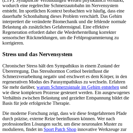
(LTP). Synaptische Verbindungen werden physikalisch verstärkt,
wodurch eine regelrechte Schmerzautobahn im Nervensystem
entsteht. Im sportlichen Kontext beobachten wir häufig, dass eine
dauerhafte Schonhaltung dieses Problem verschärft. Das Gehirn
interpretiert die veränderte Biomechanik und die fehlende normale
Belastung als zusätzliches Gefahrensignal. Eine effektive
Regeneration erfordert daher die Wiederherstellung korrekter
sensorischer Rückmeldungen, um die Fehlprogrammierung zu
korrigieren.
Stress und das Nervensystem
Chronischer Stress hält den Sympathikus in einem Zustand der
Übererregung. Das Stresshormon Cortisol beeinflusst die
Schmerzverarbeitung negativ und erschwert es dem Körper, in den
regenerativen Modus des Parasympathikus zu wechseln. Erfahren
Sie mehr darüber,
warum Schmerzsignale im Gehirn entstehen
und
wie diese komplexen Prozesse gesteuert werden. Ein ausgewogenes
Verhältnis zwischen Belastung und gezielter Entspannung bildet die
Basis für jede erfolgreiche Therapie.
Die moderne Forschung zeigt, dass wir diese festgefahrenen Pfade
durch präzise, externe Reize beeinflussen können. Wer nach
professionellen Lösungen sucht, um diese neuronalen Muster zu
modulieren, findet im
Sport Patch Shop
innovative Werkzeuge zur