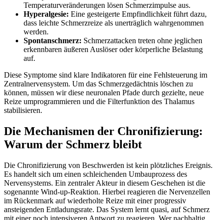
Temperaturveränderungen lösen Schmerzimpulse aus.
Hyperalgesie:
Eine gesteigerte Empfindlichkeit führt dazu,
dass leichte Schmerzreize als unerträglich wahrgenommen
werden.
Spontanschmerz:
Schmerzattacken treten ohne jeglichen
erkennbaren äußeren Auslöser oder körperliche Belastung
auf.
Diese Symptome sind klare Indikatoren für eine Fehlsteuerung im
Zentralnervensystem. Um das Schmerzgedächtnis löschen zu
können, müssen wir diese neuronalen Pfade durch gezielte, neue
Reize umprogrammieren und die Filterfunktion des Thalamus
stabilisieren.
Die Mechanismen der Chronifizierung:
Warum der Schmerz bleibt
Die Chronifizierung von Beschwerden ist kein plötzliches Ereignis.
Es handelt sich um einen schleichenden Umbauprozess des
Nervensystems. Ein zentraler Akteur in diesem Geschehen ist die
sogenannte Wind-up-Reaktion. Hierbei reagieren die Nervenzellen
im Rückenmark auf wiederholte Reize mit einer progressiv
ansteigenden Entladungsrate. Das System lernt quasi, auf Schmerz
mit einer noch intensiveren Antwort zu reagieren. Wer nachhaltig