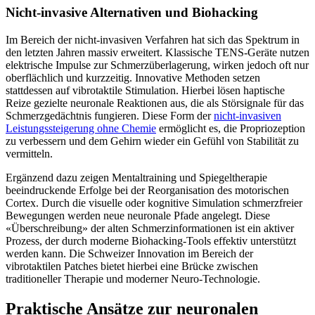
Nicht-invasive Alternativen und Biohacking
Im Bereich der nicht-invasiven Verfahren hat sich das Spektrum in
den letzten Jahren massiv erweitert. Klassische TENS-Geräte nutzen
elektrische Impulse zur Schmerzüberlagerung, wirken jedoch oft nur
oberflächlich und kurzzeitig. Innovative Methoden setzen
stattdessen auf vibrotaktile Stimulation. Hierbei lösen haptische
Reize gezielte neuronale Reaktionen aus, die als Störsignale für das
Schmerzgedächtnis fungieren. Diese Form der
nicht-invasiven
Leistungssteigerung ohne Chemie
ermöglicht es, die Propriozeption
zu verbessern und dem Gehirn wieder ein Gefühl von Stabilität zu
vermitteln.
Ergänzend dazu zeigen Mentaltraining und Spiegeltherapie
beeindruckende Erfolge bei der Reorganisation des motorischen
Cortex. Durch die visuelle oder kognitive Simulation schmerzfreier
Bewegungen werden neue neuronale Pfade angelegt. Diese
«Überschreibung» der alten Schmerzinformationen ist ein aktiver
Prozess, der durch moderne Biohacking-Tools effektiv unterstützt
werden kann. Die Schweizer Innovation im Bereich der
vibrotaktilen Patches bietet hierbei eine Brücke zwischen
traditioneller Therapie und moderner Neuro-Technologie.
Praktische Ansätze zur neuronalen