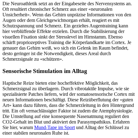
Die Neuroathletik setzt an der Eingabeseite des Nervensystems an.
Oft resultiert chronischer Schmerz aus einer «neuronalen
Unsicherheit». Wenn das Gehirn unpräzise Informationen von den
Augen oder dem Gleichgewichtsorgan erhält, reagiert es mit
Schutzspannung und Schmerz. Ein gezieltes Augentraining kann
hier verblüffende Effekte erzielen. Durch die Stabilisierung der
visuellen Fixation sinkt der Stresslevel im Hirnstamm. Ebenso
schärft propriozeptives Training die Körperlandkarte im Cortex. Je
genauer das Gehirn weiß, wo sich ein Gelenk im Raum befindet,
desto geringer ist die Notwendigkeit, dieses Areal durch
Schmerzsignale zu «schützen».
Sensorische Stimulation im Alltag
Haptische Reize bieten eine hocheffektive Möglichkeit, das
Schmerzsignal zu überlagern. Durch vibrotaktile Impulse, wie sie
spezialisierte Patches liefern, wird der somatosensorische Cortex mit
neuen Informationen beschäftigt. Diese Reizüberflutung der «guten
Art» kann dazu führen, dass die Schmerzleitung in den Hintergrund
tritt. Ein oft vernachlässigter Faktor ist zudem die Atemphysiologie.
Die Umstellung auf eine konsequente Nasenatmung reguliert den
CO2-Gehalt im Blut und aktiviert den Parasympathikus. Erfahren
Sie hier, warum
Mund-Tape im Sport
und Alltag der Schlüssel zu
einer stabilen neuronalen Ruhe ist.