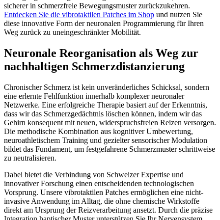
sicherer in schmerzfreie Bewegungsmuster zurückzukehren.
Entdecken Sie die vibrotaktilen Patches im Shop
und nutzen Sie
diese innovative Form der neuronalen Programmierung für Ihren
Weg zurück zu uneingeschränkter Mobilität.
Neuronale Reorganisation als Weg zur
nachhaltigen Schmerzdistanzierung
Chronischer Schmerz ist kein unveränderliches Schicksal, sondern
eine erlernte Fehlfunktion innerhalb komplexer neuronaler
Netzwerke. Eine erfolgreiche Therapie basiert auf der Erkenntnis,
dass wir das Schmerzgedächtnis löschen können, indem wir das
Gehirn konsequent mit neuen, widerspruchsfreien Reizen versorgen.
Die methodische Kombination aus kognitiver Umbewertung,
neuroathletischem Training und gezielter sensorischer Modulation
bildet das Fundament, um festgefahrene Schmerzmuster schrittweise
zu neutralisieren.
Dabei bietet die Verbindung von Schweizer Expertise und
innovativer Forschung einen entscheidenden technologischen
Vorsprung. Unsere vibrotaktilen Patches ermöglichen eine nicht-
invasive Anwendung im Alltag, die ohne chemische Wirkstoffe
direkt am Ursprung der Reizverarbeitung ansetzt. Durch die präzise
Integration haptischer Muster unterstützen Sie Ihr Nervensystem