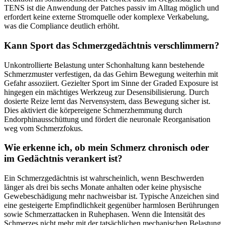
TENS ist die Anwendung der Patches passiv im Alltag möglich und
erfordert keine externe Stromquelle oder komplexe Verkabelung,
was die Compliance deutlich erhöht.
Kann Sport das Schmerzgedächtnis verschlimmern?
Unkontrollierte Belastung unter Schonhaltung kann bestehende
Schmerzmuster verfestigen, da das Gehirn Bewegung weiterhin mit
Gefahr assoziiert. Gezielter Sport im Sinne der Graded Exposure ist
hingegen ein mächtiges Werkzeug zur Desensibilisierung. Durch
dosierte Reize lernt das Nervensystem, dass Bewegung sicher ist.
Dies aktiviert die körpereigene Schmerzhemmung durch
Endorphinausschüttung und fördert die neuronale Reorganisation
weg vom Schmerzfokus.
Wie erkenne ich, ob mein Schmerz chronisch oder
im Gedächtnis verankert ist?
Ein Schmerzgedächtnis ist wahrscheinlich, wenn Beschwerden
länger als drei bis sechs Monate anhalten oder keine physische
Gewebeschädigung mehr nachweisbar ist. Typische Anzeichen sind
eine gesteigerte Empfindlichkeit gegenüber harmlosen Berührungen
sowie Schmerzattacken in Ruhephasen. Wenn die Intensität des
Schmerzes nicht mehr mit der tatsächlichen mechanischen Belastung