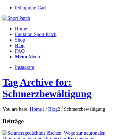
0
Shopping Cart
Home
Funktion Sport Patch
Shop
Blog
FAQ
Menu
Menu
Instagram
Tag Archive for:
Schmerzbewältigung
You are here:
Home
1
/
Blog
2
/
Schmerzbewältigung
Beiträge