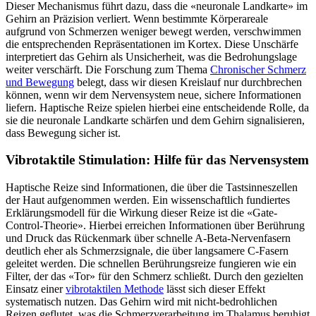
Dieser Mechanismus führt dazu, dass die «neuronale Landkarte» im
Gehirn an Präzision verliert. Wenn bestimmte Körperareale
aufgrund von Schmerzen weniger bewegt werden, verschwimmen
die entsprechenden Repräsentationen im Kortex. Diese Unschärfe
interpretiert das Gehirn als Unsicherheit, was die Bedrohungslage
weiter verschärft. Die Forschung zum Thema
Chronischer Schmerz
und Bewegung
belegt, dass wir diesen Kreislauf nur durchbrechen
können, wenn wir dem Nervensystem neue, sichere Informationen
liefern. Haptische Reize spielen hierbei eine entscheidende Rolle, da
sie die neuronale Landkarte schärfen und dem Gehirn signalisieren,
dass Bewegung sicher ist.
Vibrotaktile Stimulation: Hilfe für das Nervensystem
Haptische Reize sind Informationen, die über die Tastsinneszellen
der Haut aufgenommen werden. Ein wissenschaftlich fundiertes
Erklärungsmodell für die Wirkung dieser Reize ist die «Gate-
Control-Theorie». Hierbei erreichen Informationen über Berührung
und Druck das Rückenmark über schnelle A-Beta-Nervenfasern
deutlich eher als Schmerzsignale, die über langsamere C-Fasern
geleitet werden. Die schnellen Berührungsreize fungieren wie ein
Filter, der das «Tor» für den Schmerz schließt. Durch den gezielten
Einsatz einer
vibrotaktilen Methode
lässt sich dieser Effekt
systematisch nutzen. Das Gehirn wird mit nicht-bedrohlichen
Reizen geflutet, was die Schmerzverarbeitung im Thalamus beruhigt