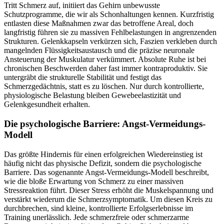
Tritt Schmerz auf, initiiert das Gehirn unbewusste
Schutzprogramme, die wir als Schonhaltungen kennen. Kurzfristig
entlasten diese Maßnahmen zwar das betroffene Areal, doch
langfristig führen sie zu massiven Fehlbelastungen in angrenzenden
Strukturen. Gelenkkapseln verkürzen sich, Faszien verkleben durch
mangelnden Flüssigkeitsaustausch und die präzise neuronale
Ansteuerung der Muskulatur verkümmert. Absolute Ruhe ist bei
chronischen Beschwerden daher fast immer kontraproduktiv. Sie
untergräbt die strukturelle Stabilität und festigt das
Schmerzgedächtnis, statt es zu löschen. Nur durch kontrollierte,
physiologische Belastung bleiben Gewebeelastizität und
Gelenkgesundheit erhalten.
Die psychologische Barriere: Angst-Vermeidungs-
Modell
Das größte Hindernis für einen erfolgreichen Wiedereinstieg ist
häufig nicht das physische Defizit, sondern die psychologische
Barriere. Das sogenannte Angst-Vermeidungs-Modell beschreibt,
wie die bloße Erwartung von Schmerz zu einer massiven
Stressreaktion führt. Dieser Stress erhöht die Muskelspannung und
verstärkt wiederum die Schmerzsymptomatik. Um diesen Kreis zu
durchbrechen, sind kleine, kontrollierte Erfolgserlebnisse im
Training unerlässlich. Jede schmerzfreie oder schmerzarme