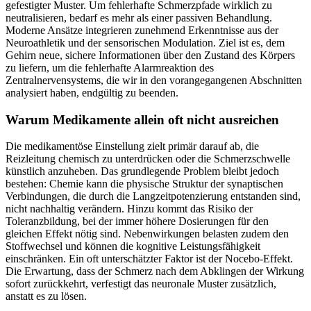
gefestigter Muster. Um fehlerhafte Schmerzpfade wirklich zu
neutralisieren, bedarf es mehr als einer passiven Behandlung.
Moderne Ansätze integrieren zunehmend Erkenntnisse aus der
Neuroathletik und der sensorischen Modulation. Ziel ist es, dem
Gehirn neue, sichere Informationen über den Zustand des Körpers
zu liefern, um die fehlerhafte Alarmreaktion des
Zentralnervensystems, die wir in den vorangegangenen Abschnitten
analysiert haben, endgültig zu beenden.
Warum Medikamente allein oft nicht ausreichen
Die medikamentöse Einstellung zielt primär darauf ab, die
Reizleitung chemisch zu unterdrücken oder die Schmerzschwelle
künstlich anzuheben. Das grundlegende Problem bleibt jedoch
bestehen: Chemie kann die physische Struktur der synaptischen
Verbindungen, die durch die Langzeitpotenzierung entstanden sind,
nicht nachhaltig verändern. Hinzu kommt das Risiko der
Toleranzbildung, bei der immer höhere Dosierungen für den
gleichen Effekt nötig sind. Nebenwirkungen belasten zudem den
Stoffwechsel und können die kognitive Leistungsfähigkeit
einschränken. Ein oft unterschätzter Faktor ist der Nocebo-Effekt.
Die Erwartung, dass der Schmerz nach dem Abklingen der Wirkung
sofort zurückkehrt, verfestigt das neuronale Muster zusätzlich,
anstatt es zu lösen.