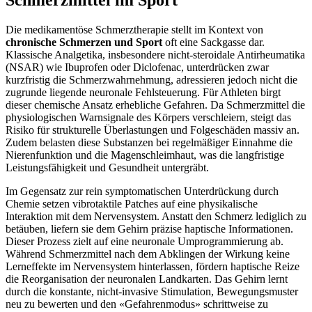
Schmerzmittel im Sport
Die medikamentöse Schmerztherapie stellt im Kontext von
chronische Schmerzen und Sport
oft eine Sackgasse dar.
Klassische Analgetika, insbesondere nicht-steroidale Antirheumatika
(NSAR) wie Ibuprofen oder Diclofenac, unterdrücken zwar
kurzfristig die Schmerzwahrnehmung, adressieren jedoch nicht die
zugrunde liegende neuronale Fehlsteuerung. Für Athleten birgt
dieser chemische Ansatz erhebliche Gefahren. Da Schmerzmittel die
physiologischen Warnsignale des Körpers verschleiern, steigt das
Risiko für strukturelle Überlastungen und Folgeschäden massiv an.
Zudem belasten diese Substanzen bei regelmäßiger Einnahme die
Nierenfunktion und die Magenschleimhaut, was die langfristige
Leistungsfähigkeit und Gesundheit untergräbt.
Im Gegensatz zur rein symptomatischen Unterdrückung durch
Chemie setzen vibrotaktile Patches auf eine physikalische
Interaktion mit dem Nervensystem. Anstatt den Schmerz lediglich zu
betäuben, liefern sie dem Gehirn präzise haptische Informationen.
Dieser Prozess zielt auf eine neuronale Umprogrammierung ab.
Während Schmerzmittel nach dem Abklingen der Wirkung keine
Lerneffekte im Nervensystem hinterlassen, fördern haptische Reize
die Reorganisation der neuronalen Landkarten. Das Gehirn lernt
durch die konstante, nicht-invasive Stimulation, Bewegungsmuster
neu zu bewerten und den «Gefahrenmodus» schrittweise zu