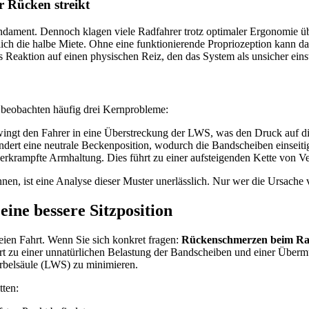
r Rücken streikt
undament. Dennoch klagen viele Radfahrer trotz optimaler Ergonomie übe
ich die halbe Miete. Ohne eine funktionierende Propriozeption kann d
 Reaktion auf einen physischen Reiz, den das System als unsicher einst
 beobachten häufig drei Kernprobleme:
ingt den Fahrer in eine Überstreckung der LWS, was den Druck auf di
indert eine neutrale Beckenposition, wodurch die Bandscheiben einseiti
erkrampfte Armhaltung. Dies führt zu einer aufsteigenden Kette von Ve
 ist eine Analyse dieser Muster unerlässlich. Nur wer die Ursache ver
ne bessere Sitzposition
ien Fahrt. Wenn Sie sich konkret fragen:
Rückenschmerzen beim Ra
führt zu einer unnatürlichen Belastung der Bandscheiben und einer Über
rbelsäule (LWS) zu minimieren.
tten: