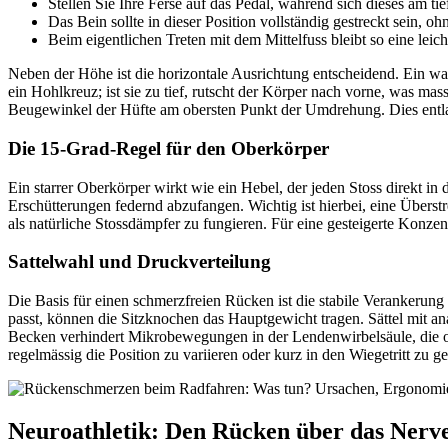
Stellen Sie Ihre Ferse auf das Pedal, während sich dieses am tie
Das Bein sollte in dieser Position vollständig gestreckt sein, o
Beim eigentlichen Treten mit dem Mittelfuss bleibt so eine lei
Neben der Höhe ist die horizontale Ausrichtung entscheidend. Ein waag
ein Hohlkreuz; ist sie zu tief, rutscht der Körper nach vorne, was 
Beugewinkel der Hüfte am obersten Punkt der Umdrehung. Dies entla
Die 15-Grad-Regel für den Oberkörper
Ein starrer Oberkörper wirkt wie ein Hebel, der jeden Stoss direkt in
Erschütterungen federnd abzufangen. Wichtig ist hierbei, eine Überst
als natürliche Stossdämpfer zu fungieren. Für eine gesteigerte Konze
Sattelwahl und Druckverteilung
Die Basis für einen schmerzfreien Rücken ist die stabile Verankerung
passt, können die Sitzknochen das Hauptgewicht tragen. Sättel mit
Becken verhindert Mikrobewegungen in der Lendenwirbelsäule, die o
regelmässig die Position zu variieren oder kurz in den Wiegetritt zu 
Neuroathletik: Den Rücken über das Nerve