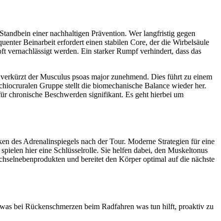
Standbein einer nachhaltigen Prävention. Wer langfristig gegen
uenter Beinarbeit erfordert einen stabilen Core, der die Wirbelsäule
ft vernachlässigt werden. Ein starker Rumpf verhindert, dass das
d verkürzt der Musculus psoas major zunehmend. Dies führt zu einem
iocruralen Gruppe stellt die biomechanische Balance wieder her.
für chronische Beschwerden signifikant. Es geht hierbei um
ken des Adrenalinspiegels nach der Tour. Moderne Strategien für eine
pielen hier eine Schlüsselrolle. Sie helfen dabei, den Muskeltonus
chselnebenprodukten und bereitet den Körper optimal auf die nächste
ge, was bei Rückenschmerzen beim Radfahren was tun hilft, proaktiv zu