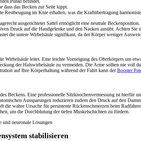
fsten Punkt befindet.
hne dass das Becken zur Seite kippt.
chte Restbeugung im Knie erhalten, was die Kraftübertragung harmonisie
erecht ausgerichteter Sattel ermöglicht eine neutrale Beckenposition. I
massiven Druck auf die Handgelenke und den Nacken ausübt. Achten Sie
stet die untere Wirbelsäule signifikant, da der Körper weniger Ausw
 die Wirbelsäule leitet. Eine leichte Vorneigung des Oberkörpers um etw
reckung der Halswirbelsäule zu vermeiden. Die Arme sollten nie voll du
ntration auf Ihre Körperhaltung während der Fahrt kann der
Booster Pat
 des Beckens. Eine professionelle Sitzknochenvermessung ist hierfür u
 anatomischen Aussparungen reduzieren zudem den Druck auf den Dammb
ft die wahre Ursache für persistente Rückenschmerzen beim Radfahren
gehen, um die Durchblutung der tiefen Muskelschichten zu fördern.
nsystem stabilisieren