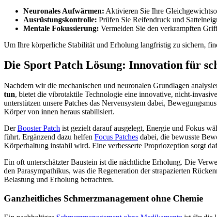
Neuronales Aufwärmen:
Aktivieren Sie Ihre Gleichgewichts
Ausrüstungskontrolle:
Prüfen Sie Reifendruck und Sattelnei
Mentale Fokussierung:
Vermeiden Sie den verkrampften Griff 
Um Ihre körperliche Stabilität und Erholung langfristig zu sichern, fi
Die Sport Patch Lösung: Innovation für s
Nachdem wir die mechanischen und neuronalen Grundlagen analysiert h
tun
, bietet die vibrotaktile Technologie eine innovative, nicht-inva
unterstützen unsere Patches das Nervensystem dabei, Bewegungsmust
Körper von innen heraus stabilisiert.
Der
Booster Patch
ist gezielt darauf ausgelegt, Energie und Fokus w
führt. Ergänzend dazu helfen
Focus Patches
dabei, die bewusste Bewe
Körperhaltung instabil wird. Eine verbesserte Propriozeption sorgt da
Ein oft unterschätzter Baustein ist die nächtliche Erholung. Die Ve
den Parasympathikus, was die Regeneration der strapazierten Rück
Belastung und Erholung betrachten.
Ganzheitliches Schmerzmanagement ohne Chemie