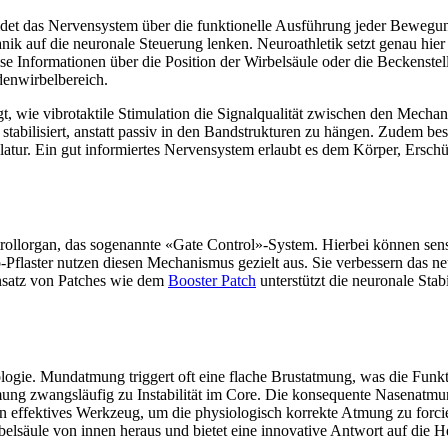
t das Nervensystem über die funktionelle Ausführung jeder Bewegung.
ik auf die neuronale Steuerung lenken. Neuroathletik setzt genau hier an
Informationen über die Position der Wirbelsäule oder die Beckenstell
ndenwirbelbereich.
t, wie vibrotaktile Stimulation die Signalqualität zwischen den Mech
stabilisiert, anstatt passiv in den Bandstrukturen zu hängen. Zudem b
tur. Ein gut informiertes Nervensystem erlaubt es dem Körper, Erschü
rollorgan, das sogenannte «Gate Control»-System. Hierbei können sen
o-Pflaster nutzen diesen Mechanismus gezielt aus. Sie verbessern das
nsatz von Patches wie dem
Booster Patch
unterstützt die neuronale Stab
iologie. Mundatmung triggert oft eine flache Brustatmung, was die Funk
Atmung zwangsläufig zu Instabilität im Core. Die konsequente Nasenatmun
ein effektives Werkzeug, um die physiologisch korrekte Atmung zu fo
e Wirbelsäule von innen heraus und bietet eine innovative Antwort auf 