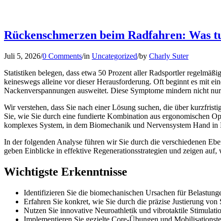
Rückenschmerzen beim Radfahren: Was tu
Juli 5, 2026
/
0 Comments
/
in
Uncategorized
/
by
Charly Suter
Statistiken belegen, dass etwa 50 Prozent aller Radsportler regelm
keineswegs alleine vor dieser Herausforderung. Oft beginnt es mit e
Nackenverspannungen ausweitet. Diese Symptome mindern nicht nur die
Wir verstehen, dass Sie nach einer Lösung suchen, die über kurzfris
Sie, wie Sie durch eine fundierte Kombination aus ergonomischen Opt
komplexes System, in dem Biomechanik und Nervensystem Hand in 
In der folgenden Analyse führen wir Sie durch die verschiedenen Eben
geben Einblicke in effektive Regenerationsstrategien und zeigen auf,
Wichtigste Erkenntnisse
Identifizieren Sie die biomechanischen Ursachen für Belastun
Erfahren Sie konkret, wie Sie durch die präzise Justierung v
Nutzen Sie innovative Neuroathletik und vibrotaktile Stimulatio
Implementieren Sie gezielte Core-Übungen und Mobilisationste