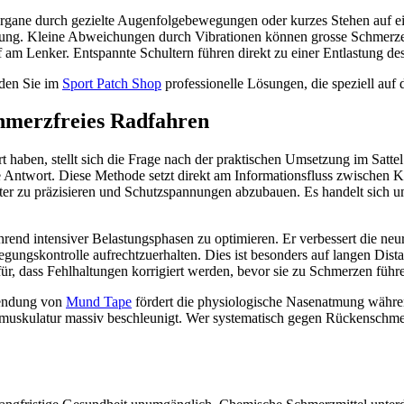
organe durch gezielte Augenfolgebewegungen oder kurzes Stehen auf e
gung. Kleine Abweichungen durch Vibrationen können grosse Schmerze
am Lenker. Entspannte Schultern führen direkt zu einer Entlastung de
nden Sie im
Sport Patch Shop
professionelle Lösungen, die speziell auf 
chmerzfreies Radfahren
aben, stellt sich die Frage nach der praktischen Umsetzung im Sattel
sive Antwort. Diese Methode setzt direkt am Informationsfluss zwischen
er zu präzisieren und Schutzspannungen abzubauen. Es handelt sich u
ährend intensiver Belastungsphasen zu optimieren. Er verbessert die n
gungskontrolle aufrechtzuerhalten. Dies ist besonders auf langen Dist
für, dass Fehlhaltungen korrigiert werden, bevor sie zu Schmerzen führ
rwendung von
Mund Tape
fördert die physiologische Nasenatmung während
enmuskulatur massiv beschleunigt. Wer systematisch gegen Rückenschm