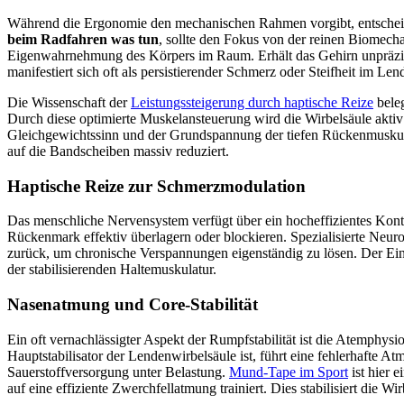
Während die Ergonomie den mechanischen Rahmen vorgibt, entscheide
beim Radfahren was tun
, sollte den Fokus von der reinen Biomechan
Eigenwahrnehmung des Körpers im Raum. Erhält das Gehirn unpräzise 
manifestiert sich oft als persistierender Schmerz oder Steifheit im Le
Die Wissenschaft der
Leistungssteigerung durch haptische Reize
beleg
Durch diese optimierte Muskelansteuerung wird die Wirbelsäule aktiv 
Gleichgewichtssinn und der Grundspannung der tiefen Rückenmuskula
auf die Bandscheiben massiv reduziert.
Haptische Reize zur Schmerzmodulation
Das menschliche Nervensystem verfügt über ein hocheffizientes Kont
Rückenmark effektiv überlagern oder blockieren. Spezialisierte Neur
zurück, um chronische Verspannungen eigenständig zu lösen. Der Ei
der stabilisierenden Haltemuskulatur.
Nasenatmung und Core-Stabilität
Ein oft vernachlässigter Aspekt der Rumpfstabilität ist die Atemphys
Hauptstabilisator der Lendenwirbelsäule ist, führt eine fehlerhafte 
Sauerstoffversorgung unter Belastung.
Mund-Tape im Sport
ist hier 
auf eine effiziente Zwerchfellatmung trainiert. Dies stabilisiert di