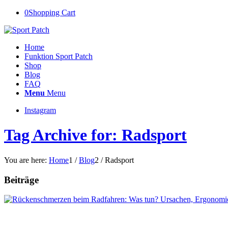
0
Shopping Cart
Home
Funktion Sport Patch
Shop
Blog
FAQ
Menu
Menu
Instagram
Tag Archive for: Radsport
You are here:
Home
1
/
Blog
2
/
Radsport
Beiträge