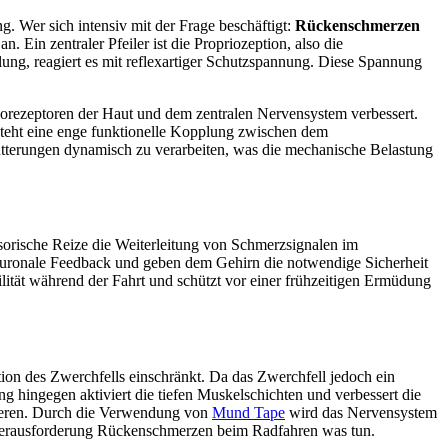
 Wer sich intensiv mit der Frage beschäftigt:
Rückenschmerzen
. Ein zentraler Pfeiler ist die Propriozeption, also die
ung, reagiert es mit reflexartiger Schutzspannung. Diese Spannung
anorezeptoren der Haut und dem zentralen Nervensystem verbessert.
esteht eine enge funktionelle Kopplung zwischen dem
tterungen dynamisch zu verarbeiten, was die mechanische Belastung
sorische Reize die Weiterleitung von Schmerzsignalen im
 neuronale Feedback und geben dem Gehirn die notwendige Sicherheit
ilität während der Fahrt und schützt vor einer frühzeitigen Ermüdung
tion des Zwerchfells einschränkt. Da das Zwerchfell jedoch ein
g hingegen aktiviert die tiefen Muskelschichten und verbessert die
rcieren. Durch die Verwendung von
Mund Tape
wird das Nervensystem
die Herausforderung Rückenschmerzen beim Radfahren was tun.