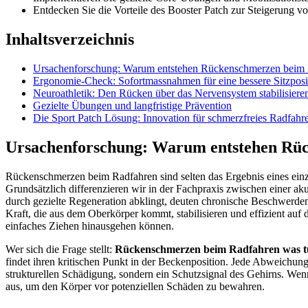
Entdecken Sie die Vorteile des Booster Patch zur Steigerung v
Inhaltsverzeichnis
Ursachenforschung: Warum entstehen Rückenschmerzen beim
Ergonomie-Check: Sofortmassnahmen für eine bessere Sitzposi
Neuroathletik: Den Rücken über das Nervensystem stabilisiere
Gezielte Übungen und langfristige Prävention
Die Sport Patch Lösung: Innovation für schmerzfreies Radfahr
Ursachenforschung: Warum entstehen Rü
Rückenschmerzen beim Radfahren sind selten das Ergebnis eines einz
Grundsätzlich differenzieren wir in der Fachpraxis zwischen einer a
durch gezielte Regeneration abklingt, deuten chronische Beschwerden 
Kraft, die aus dem Oberkörper kommt, stabilisieren und effizient auf di
einfaches Ziehen hinausgehen können.
Wer sich die Frage stellt:
Rückenschmerzen beim Radfahren was 
findet ihren kritischen Punkt in der Beckenposition. Jede Abweichun
strukturellen Schädigung, sondern ein Schutzsignal des Gehirns. Wenn 
aus, um den Körper vor potenziellen Schäden zu bewahren.