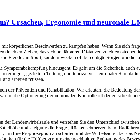
n? Ursachen, Ergonomie und neuronale L
äßig mit körperlichen Beschwerden zu kämpfen haben. Wenn Sie sich fr
inem leichten Ziehen, das sich bei längeren Distanzen zu einem steche
 Freude am Sport, sondern wecken oft berechtigte Sorgen um die langf
tige Symptombekämpfung hinausgeht. Es geht um die Sicherheit, auch auf
imierungen, gezieltem Training und innovativer neuronaler Stimulation
Hand arbeiten müssen.
en der Prävention und Rehabilitation. Wir erläutern die Bedeutung der
 warum die Optimierung der neuronalen Kontrolle oft der entscheidende 
gen der Lendenwirbelsäule und verstehen Sie den Unterschied zwischen
on Sattelhöhe und -neigung die Frage „Rückenschmerzen beim Radfahre
n, um Ihre Propriozeption zu schärfen und die Wirbelsäule über das Nerv
chniken für die Hüftbeuger, um eine nachhaltige Entlastung des Beweg