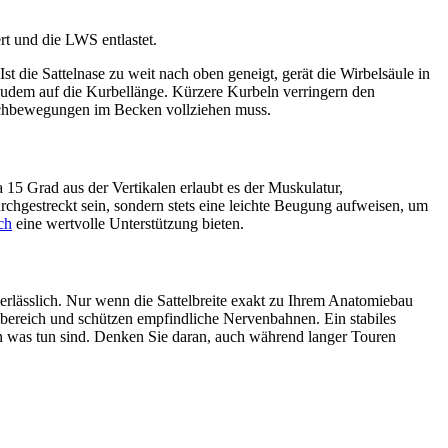
rt und die LWS entlastet.
st die Sattelnase zu weit nach oben geneigt, gerät die Wirbelsäule in
 zudem auf die Kurbellänge. Kürzere Kurbeln verringern den
eichbewegungen im Becken vollziehen muss.
a 15 Grad aus der Vertikalen erlaubt es der Muskulatur,
rchgestreckt sein, sondern stets eine leichte Beugung aufweisen, um
ch
eine wertvolle Unterstützung bieten.
nerlässlich. Nur wenn die Sattelbreite exakt zu Ihrem Anatomiebau
ereich und schützen empfindliche Nervenbahnen. Ein stabiles
 was tun sind. Denken Sie daran, auch während langer Touren