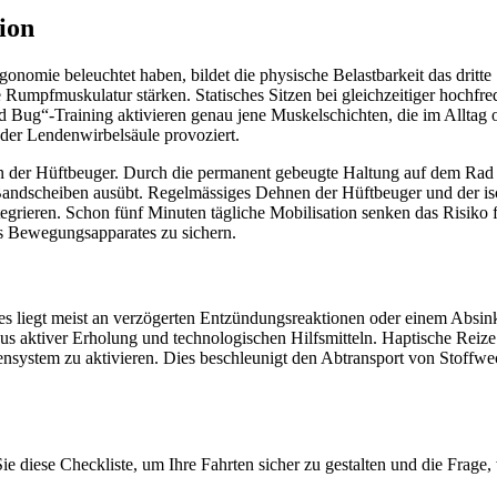
ion
omie beleuchtet haben, bildet die physische Belastbarkeit das dritte 
 Rumpfmuskulatur stärken. Statisches Sitzen bei gleichzeitiger hochfreq
 Bug“-Training aktivieren genau jene Muskelschichten, die im Alltag o
der Lendenwirbelsäule provoziert.
tion der Hüftbeuger. Durch die permanent gebeugte Haltung auf dem Ra
ndscheiben ausübt. Regelmässiges Dehnen der Hüftbeuger und der isch
egrieren. Schon fünf Minuten tägliche Mobilisation senken das Risiko 
es Bewegungsapparates zu sichern.
Dies liegt meist an verzögerten Entzündungsreaktionen oder einem Absin
s aktiver Erholung und technologischen Hilfsmitteln. Haptische Reize s
ensystem zu aktivieren. Dies beschleunigt den Abtransport von Stoffwe
 Sie diese Checkliste, um Ihre Fahrten sicher zu gestalten und die Fra