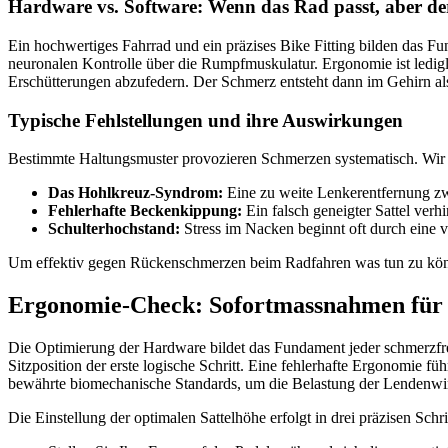
Hardware vs. Software: Wenn das Rad passt, aber de
Ein hochwertiges Fahrrad und ein präzises Bike Fitting bilden das F
neuronalen Kontrolle über die Rumpfmuskulatur. Ergonomie ist ledigl
Erschütterungen abzufedern. Der Schmerz entsteht dann im Gehirn als
Typische Fehlstellungen und ihre Auswirkungen
Bestimmte Haltungsmuster provozieren Schmerzen systematisch. Wir
Das Hohlkreuz-Syndrom:
Eine zu weite Lenkerentfernung zw
Fehlerhafte Beckenkippung:
Ein falsch geneigter Sattel verh
Schulterhochstand:
Stress im Nacken beginnt oft durch eine v
Um effektiv gegen Rückenschmerzen beim Radfahren was tun zu können,
Ergonomie-Check: Sofortmassnahmen für ei
Die Optimierung der Hardware bildet das Fundament jeder schmerzfre
Sitzposition der erste logische Schritt. Eine fehlerhafte Ergonomie 
bewährte biomechanische Standards, um die Belastung der Lendenwi
Die Einstellung der optimalen Sattelhöhe erfolgt in drei präzisen Schri