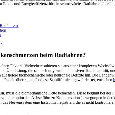
on Fokus und Energieeffizienz für ein schmerzfreies Radfahren über lan
 Radfahren?
tion
n
en
ckenschmerzen beim Radfahren?
elnen Faktors. Vielmehr resultieren sie aus einer komplexen Wechselw
kuten Überlastung, die oft nach ungewohnt intensiven Touren auftritt,
auf tiefere biomechanische oder neuronale Defizite hin. Die Lendenwir
e Pedale übertragen. Ist diese Stabilität nicht gewährleistet, entstehen
h
tun
, muss die biomechanische Kette betrachten. Diese beginnt bei der F
g von der optimalen Achse führt zu Kompensationsbewegungen in der Wi
das Nervensystem eine Instabilität registriert, die es nicht kontrollier