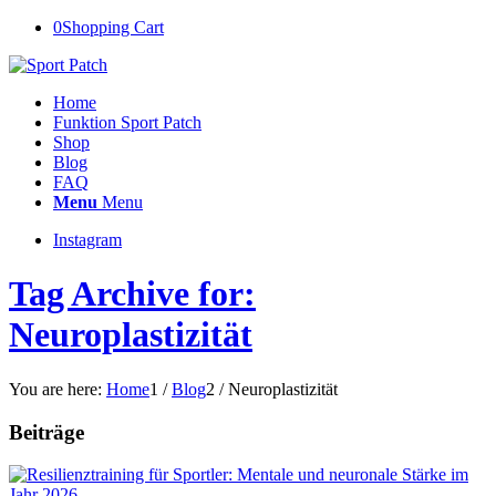
0
Shopping Cart
Home
Funktion Sport Patch
Shop
Blog
FAQ
Menu
Menu
Instagram
Tag Archive for:
Neuroplastizität
You are here:
Home
1
/
Blog
2
/
Neuroplastizität
Beiträge