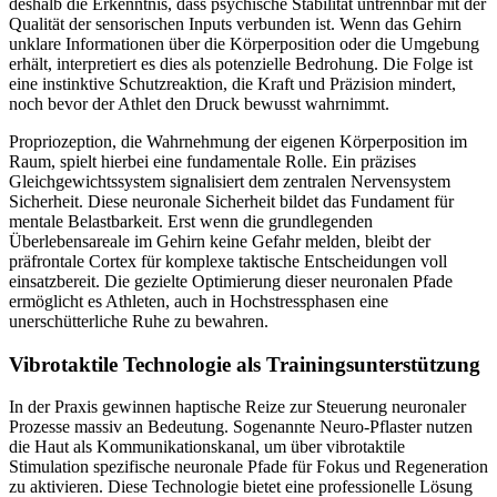
deshalb die Erkenntnis, dass psychische Stabilität untrennbar mit der
Qualität der sensorischen Inputs verbunden ist. Wenn das Gehirn
unklare Informationen über die Körperposition oder die Umgebung
erhält, interpretiert es dies als potenzielle Bedrohung. Die Folge ist
eine instinktive Schutzreaktion, die Kraft und Präzision mindert,
noch bevor der Athlet den Druck bewusst wahrnimmt.
Propriozeption, die Wahrnehmung der eigenen Körperposition im
Raum, spielt hierbei eine fundamentale Rolle. Ein präzises
Gleichgewichtssystem signalisiert dem zentralen Nervensystem
Sicherheit. Diese neuronale Sicherheit bildet das Fundament für
mentale Belastbarkeit. Erst wenn die grundlegenden
Überlebensareale im Gehirn keine Gefahr melden, bleibt der
präfrontale Cortex für komplexe taktische Entscheidungen voll
einsatzbereit. Die gezielte Optimierung dieser neuronalen Pfade
ermöglicht es Athleten, auch in Hochstressphasen eine
unerschütterliche Ruhe zu bewahren.
Vibrotaktile Technologie als Trainingsunterstützung
In der Praxis gewinnen haptische Reize zur Steuerung neuronaler
Prozesse massiv an Bedeutung. Sogenannte Neuro-Pflaster nutzen
die Haut als Kommunikationskanal, um über vibrotaktile
Stimulation spezifische neuronale Pfade für Fokus und Regeneration
zu aktivieren. Diese Technologie bietet eine professionelle Lösung