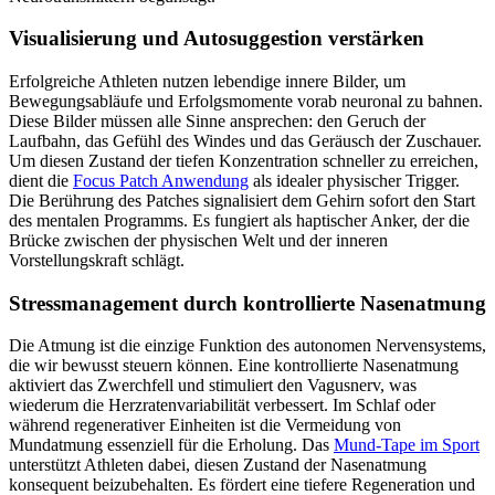
Visualisierung und Autosuggestion verstärken
Erfolgreiche Athleten nutzen lebendige innere Bilder, um
Bewegungsabläufe und Erfolgsmomente vorab neuronal zu bahnen.
Diese Bilder müssen alle Sinne ansprechen: den Geruch der
Laufbahn, das Gefühl des Windes und das Geräusch der Zuschauer.
Um diesen Zustand der tiefen Konzentration schneller zu erreichen,
dient die
Focus Patch Anwendung
als idealer physischer Trigger.
Die Berührung des Patches signalisiert dem Gehirn sofort den Start
des mentalen Programms. Es fungiert als haptischer Anker, der die
Brücke zwischen der physischen Welt und der inneren
Vorstellungskraft schlägt.
Stressmanagement durch kontrollierte Nasenatmung
Die Atmung ist die einzige Funktion des autonomen Nervensystems,
die wir bewusst steuern können. Eine kontrollierte Nasenatmung
aktiviert das Zwerchfell und stimuliert den Vagusnerv, was
wiederum die Herzratenvariabilität verbessert. Im Schlaf oder
während regenerativer Einheiten ist die Vermeidung von
Mundatmung essenziell für die Erholung. Das
Mund-Tape im Sport
unterstützt Athleten dabei, diesen Zustand der Nasenatmung
konsequent beizubehalten. Es fördert eine tiefere Regeneration und