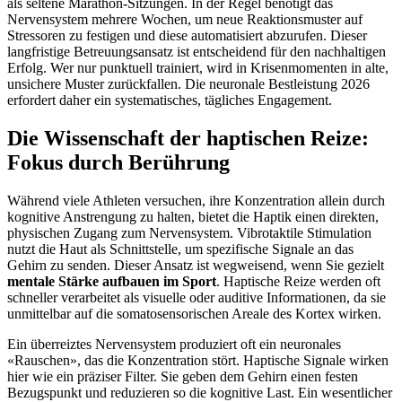
als seltene Marathon-Sitzungen. In der Regel benötigt das
Nervensystem mehrere Wochen, um neue Reaktionsmuster auf
Stressoren zu festigen und diese automatisiert abzurufen. Dieser
langfristige Betreuungsansatz ist entscheidend für den nachhaltigen
Erfolg. Wer nur punktuell trainiert, wird in Krisenmomenten in alte,
unsichere Muster zurückfallen. Die neuronale Bestleistung 2026
erfordert daher ein systematisches, tägliches Engagement.
Die Wissenschaft der haptischen Reize:
Fokus durch Berührung
Während viele Athleten versuchen, ihre Konzentration allein durch
kognitive Anstrengung zu halten, bietet die Haptik einen direkten,
physischen Zugang zum Nervensystem. Vibrotaktile Stimulation
nutzt die Haut als Schnittstelle, um spezifische Signale an das
Gehirn zu senden. Dieser Ansatz ist wegweisend, wenn Sie gezielt
mentale Stärke aufbauen im Sport
. Haptische Reize werden oft
schneller verarbeitet als visuelle oder auditive Informationen, da sie
unmittelbar auf die somatosensorischen Areale des Kortex wirken.
Ein überreiztes Nervensystem produziert oft ein neuronales
«Rauschen», das die Konzentration stört. Haptische Signale wirken
hier wie ein präziser Filter. Sie geben dem Gehirn einen festen
Bezugspunkt und reduzieren so die kognitive Last. Ein wesentlicher