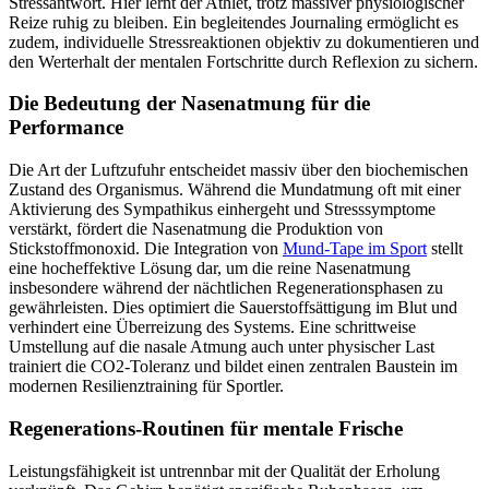
Stressantwort. Hier lernt der Athlet, trotz massiver physiologischer
Reize ruhig zu bleiben. Ein begleitendes Journaling ermöglicht es
zudem, individuelle Stressreaktionen objektiv zu dokumentieren und
den Werterhalt der mentalen Fortschritte durch Reflexion zu sichern.
Die Bedeutung der Nasenatmung für die
Performance
Die Art der Luftzufuhr entscheidet massiv über den biochemischen
Zustand des Organismus. Während die Mundatmung oft mit einer
Aktivierung des Sympathikus einhergeht und Stresssymptome
verstärkt, fördert die Nasenatmung die Produktion von
Stickstoffmonoxid. Die Integration von
Mund-Tape im Sport
stellt
eine hocheffektive Lösung dar, um die reine Nasenatmung
insbesondere während der nächtlichen Regenerationsphasen zu
gewährleisten. Dies optimiert die Sauerstoffsättigung im Blut und
verhindert eine Überreizung des Systems. Eine schrittweise
Umstellung auf die nasale Atmung auch unter physischer Last
trainiert die CO2-Toleranz und bildet einen zentralen Baustein im
modernen Resilienztraining für Sportler.
Regenerations-Routinen für mentale Frische
Leistungsfähigkeit ist untrennbar mit der Qualität der Erholung