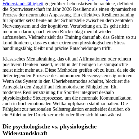
Widerstandsfähigkeit
gegenüber Lebenskrisen betrachtete, definiert
die Sportwissenschaft im Jahr 2026 Resilienz als einen dynamischen
Prozess der neuronalen Anpassung. Ein effektives Resilienztraining
für Sportler setzt heute an der Schnittstelle zwischen dem zentralen
Nervensystem und der kognitiven Verarbeitung an. Es geht nicht
mehr nur darum, nach einem Rückschlag mental wieder
aufzustehen. Vielmehr zielt das Training darauf ab, das Gehirn so zu
konditionieren, dass es unter extremem physiologischem Stress
handlungsfähig bleibt und präzise Entscheidungen trifft.
Klassisches Mentaltraining, das oft auf Affirmationen oder reinem
positivem Denken basiert, reicht in der heutigen Leistungsdichte
meist nicht mehr aus. Diese Methoden greifen oft zu kurz, da sie die
tieferliegenden Prozesse des autonomen Nervensystems ignorieren.
Wenn das System in den Überlebensmodus schaltet, blockiert die
Amygdala den Zugriff auf feinmotorische Fähigkeiten. Ein
modernes Resilienztraining für Sportler integriert deshalb
physiologische Steuerprozesse, um die neuronale Kommunikation
auch in hochemotionalen Wettkampfphasen stabil zu halten. Die
Fähigkeit zur neuronalen Selbstregulation entscheidet darüber, ob
ein Athlet unter Druck zerbricht oder über sich hinauswächst.
Die psychologische vs. physiologische
Widerstandskraft