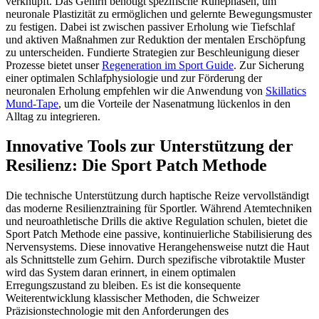
verknüpft. Das Gehirn benötigt spezifische Ruhephasen, um
neuronale Plastizität zu ermöglichen und gelernte Bewegungsmuster
zu festigen. Dabei ist zwischen passiver Erholung wie Tiefschlaf
und aktiven Maßnahmen zur Reduktion der mentalen Erschöpfung
zu unterscheiden. Fundierte Strategien zur Beschleunigung dieser
Prozesse bietet unser
Regeneration im Sport Guide
. Zur Sicherung
einer optimalen Schlafphysiologie und zur Förderung der
neuronalen Erholung empfehlen wir die Anwendung von
Skillatics
Mund-Tape
, um die Vorteile der Nasenatmung lückenlos in den
Alltag zu integrieren.
Innovative Tools zur Unterstützung der
Resilienz: Die Sport Patch Methode
Die technische Unterstützung durch haptische Reize vervollständigt
das moderne Resilienztraining für Sportler. Während Atemtechniken
und neuroathletische Drills die aktive Regulation schulen, bietet die
Sport Patch Methode eine passive, kontinuierliche Stabilisierung des
Nervensystems. Diese innovative Herangehensweise nutzt die Haut
als Schnittstelle zum Gehirn. Durch spezifische vibrotaktile Muster
wird das System daran erinnert, in einem optimalen
Erregungszustand zu bleiben. Es ist die konsequente
Weiterentwicklung klassischer Methoden, die Schweizer
Präzisionstechnologie mit den Anforderungen des