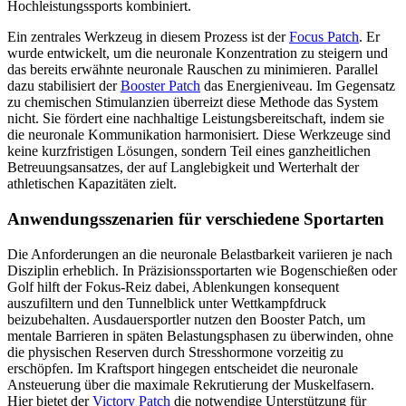
Hochleistungssports kombiniert.
Ein zentrales Werkzeug in diesem Prozess ist der
Focus Patch
. Er
wurde entwickelt, um die neuronale Konzentration zu steigern und
das bereits erwähnte neuronale Rauschen zu minimieren. Parallel
dazu stabilisiert der
Booster Patch
das Energieniveau. Im Gegensatz
zu chemischen Stimulanzien überreizt diese Methode das System
nicht. Sie fördert eine nachhaltige Leistungsbereitschaft, indem sie
die neuronale Kommunikation harmonisiert. Diese Werkzeuge sind
keine kurzfristigen Lösungen, sondern Teil eines ganzheitlichen
Betreuungsansatzes, der auf Langlebigkeit und Werterhalt der
athletischen Kapazitäten zielt.
Anwendungsszenarien für verschiedene Sportarten
Die Anforderungen an die neuronale Belastbarkeit variieren je nach
Disziplin erheblich. In Präzisionssportarten wie Bogenschießen oder
Golf hilft der Fokus-Reiz dabei, Ablenkungen konsequent
auszufiltern und den Tunnelblick unter Wettkampfdruck
beizubehalten. Ausdauersportler nutzen den Booster Patch, um
mentale Barrieren in späten Belastungsphasen zu überwinden, ohne
die physischen Reserven durch Stresshormone vorzeitig zu
erschöpfen. Im Kraftsport hingegen entscheidet die neuronale
Ansteuerung über die maximale Rekrutierung der Muskelfasern.
Hier bietet der
Victory Patch
die notwendige Unterstützung für