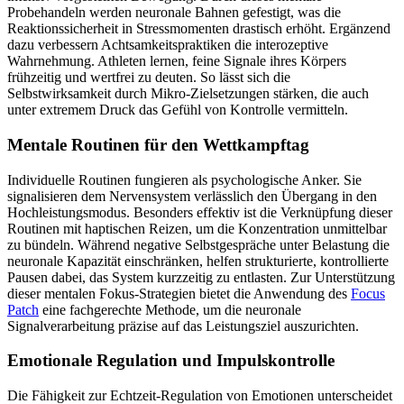
Probehandeln werden neuronale Bahnen gefestigt, was die
Reaktionssicherheit in Stressmomenten drastisch erhöht. Ergänzend
dazu verbessern Achtsamkeitspraktiken die interozeptive
Wahrnehmung. Athleten lernen, feine Signale ihres Körpers
frühzeitig und wertfrei zu deuten. So lässt sich die
Selbstwirksamkeit durch Mikro-Zielsetzungen stärken, die auch
unter extremem Druck das Gefühl von Kontrolle vermitteln.
Mentale Routinen für den Wettkampftag
Individuelle Routinen fungieren als psychologische Anker. Sie
signalisieren dem Nervensystem verlässlich den Übergang in den
Hochleistungsmodus. Besonders effektiv ist die Verknüpfung dieser
Routinen mit haptischen Reizen, um die Konzentration unmittelbar
zu bündeln. Während negative Selbstgespräche unter Belastung die
neuronale Kapazität einschränken, helfen strukturierte, kontrollierte
Pausen dabei, das System kurzzeitig zu entlasten. Zur Unterstützung
dieser mentalen Fokus-Strategien bietet die Anwendung des
Focus
Patch
eine fachgerechte Methode, um die neuronale
Signalverarbeitung präzise auf das Leistungsziel auszurichten.
Emotionale Regulation und Impulskontrolle
Die Fähigkeit zur Echtzeit-Regulation von Emotionen unterscheidet