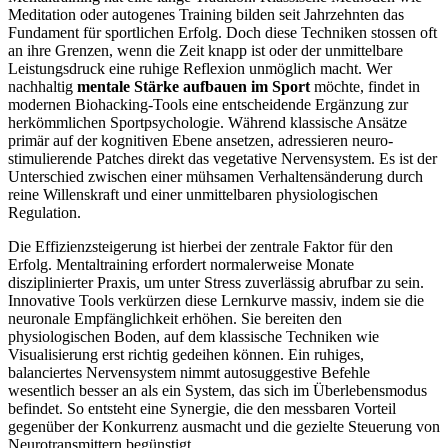
Meditation oder autogenes Training bilden seit Jahrzehnten das
Fundament für sportlichen Erfolg. Doch diese Techniken stossen oft
an ihre Grenzen, wenn die Zeit knapp ist oder der unmittelbare
Leistungsdruck eine ruhige Reflexion unmöglich macht. Wer
nachhaltig
mentale Stärke aufbauen im Sport
möchte, findet in
modernen Biohacking-Tools eine entscheidende Ergänzung zur
herkömmlichen Sportpsychologie. Während klassische Ansätze
primär auf der kognitiven Ebene ansetzen, adressieren neuro-
stimulierende Patches direkt das vegetative Nervensystem. Es ist der
Unterschied zwischen einer mühsamen Verhaltensänderung durch
reine Willenskraft und einer unmittelbaren physiologischen
Regulation.
Die Effizienzsteigerung ist hierbei der zentrale Faktor für den
Erfolg. Mentaltraining erfordert normalerweise Monate
disziplinierter Praxis, um unter Stress zuverlässig abrufbar zu sein.
Innovative Tools verkürzen diese Lernkurve massiv, indem sie die
neuronale Empfänglichkeit erhöhen. Sie bereiten den
physiologischen Boden, auf dem klassische Techniken wie
Visualisierung erst richtig gedeihen können. Ein ruhiges,
balanciertes Nervensystem nimmt autosuggestive Befehle
wesentlich besser an als ein System, das sich im Überlebensmodus
befindet. So entsteht eine Synergie, die den messbaren Vorteil
gegenüber der Konkurrenz ausmacht und die gezielte Steuerung von
Neurotransmittern begünstigt.