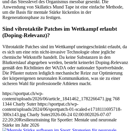
und das Stresslevel des Organismus messbar gesenkt. Die
Anwendung von Skillatics Mund Tape ist eine einfache Methode,
um die Basis für mentale Stärke lückenlos in der
Regenerationsphase zu festigen.
Sind vibrotaktile Patches im Wettkampf erlaubt
(Doping-Relevanz)?
Vibrotaktile Patches sind im Wettkampf uneingeschränkt erlaubt, da
es sich um eine rein nicht-invasive Technologie ohne jegliche
chemische Wirkstoffe handelt. Da keine Substanzen in den
Blutkreislauf abgegeben werden, besteht keinerlei Doping-Relevanz
gemäß den Richtlinien der WADA oder nationaler Sportverbände.
Die Pflaster nutzen lediglich mechanische Reize zur Optimierung
der körpereigenen neuronalen Kommunikation, was sie zu einer
sicheren Wahl für professionelle Athleten macht.
https://sportpat.ch/wp-
content/uploads/2026/06/article_1841462_1782266471.jpg
768
1344
Charly Suter
https://sportpat.ch/wp-
content/uploads/2024/06/sportpatch-01-scaled-e1718111695718-
300x143.jpg
Charly Suter
2026-06-24 02:00:00
2026-07-07
22:20:20
Resilienztraining für Sportler: Mentale und neuronale
Stärke im Jahr 2026