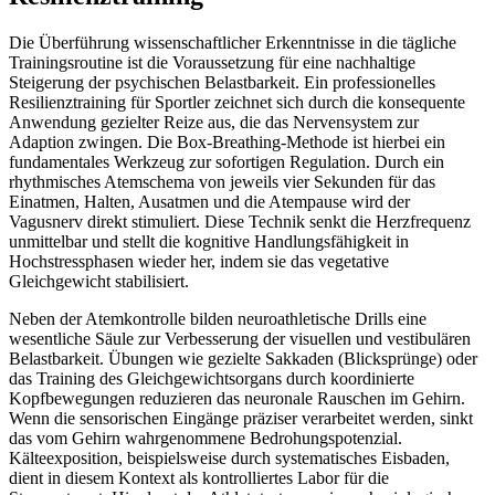
Die Überführung wissenschaftlicher Erkenntnisse in die tägliche
Trainingsroutine ist die Voraussetzung für eine nachhaltige
Steigerung der psychischen Belastbarkeit. Ein professionelles
Resilienztraining für Sportler zeichnet sich durch die konsequente
Anwendung gezielter Reize aus, die das Nervensystem zur
Adaption zwingen. Die Box-Breathing-Methode ist hierbei ein
fundamentales Werkzeug zur sofortigen Regulation. Durch ein
rhythmisches Atemschema von jeweils vier Sekunden für das
Einatmen, Halten, Ausatmen und die Atempause wird der
Vagusnerv direkt stimuliert. Diese Technik senkt die Herzfrequenz
unmittelbar und stellt die kognitive Handlungsfähigkeit in
Hochstressphasen wieder her, indem sie das vegetative
Gleichgewicht stabilisiert.
Neben der Atemkontrolle bilden neuroathletische Drills eine
wesentliche Säule zur Verbesserung der visuellen und vestibulären
Belastbarkeit. Übungen wie gezielte Sakkaden (Blicksprünge) oder
das Training des Gleichgewichtsorgans durch koordinierte
Kopfbewegungen reduzieren das neuronale Rauschen im Gehirn.
Wenn die sensorischen Eingänge präziser verarbeitet werden, sinkt
das vom Gehirn wahrgenommene Bedrohungspotenzial.
Kälteexposition, beispielsweise durch systematisches Eisbaden,
dient in diesem Kontext als kontrolliertes Labor für die