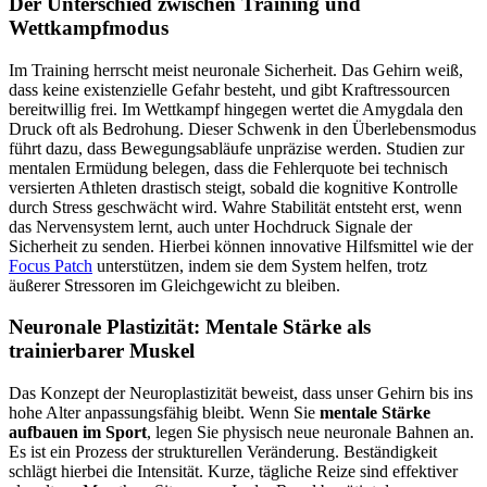
Der Unterschied zwischen Training und
Wettkampfmodus
Im Training herrscht meist neuronale Sicherheit. Das Gehirn weiß,
dass keine existenzielle Gefahr besteht, und gibt Kraftressourcen
bereitwillig frei. Im Wettkampf hingegen wertet die Amygdala den
Druck oft als Bedrohung. Dieser Schwenk in den Überlebensmodus
führt dazu, dass Bewegungsabläufe unpräzise werden. Studien zur
mentalen Ermüdung belegen, dass die Fehlerquote bei technisch
versierten Athleten drastisch steigt, sobald die kognitive Kontrolle
durch Stress geschwächt wird. Wahre Stabilität entsteht erst, wenn
das Nervensystem lernt, auch unter Hochdruck Signale der
Sicherheit zu senden. Hierbei können innovative Hilfsmittel wie der
Focus Patch
unterstützen, indem sie dem System helfen, trotz
äußerer Stressoren im Gleichgewicht zu bleiben.
Neuronale Plastizität: Mentale Stärke als
trainierbarer Muskel
Das Konzept der Neuroplastizität beweist, dass unser Gehirn bis ins
hohe Alter anpassungsfähig bleibt. Wenn Sie
mentale Stärke
aufbauen im Sport
, legen Sie physisch neue neuronale Bahnen an.
Es ist ein Prozess der strukturellen Veränderung. Beständigkeit
schlägt hierbei die Intensität. Kurze, tägliche Reize sind effektiver