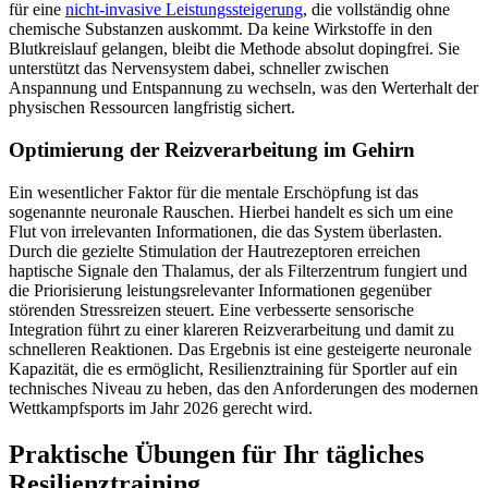
für eine
nicht-invasive Leistungssteigerung
, die vollständig ohne
chemische Substanzen auskommt. Da keine Wirkstoffe in den
Blutkreislauf gelangen, bleibt die Methode absolut dopingfrei. Sie
unterstützt das Nervensystem dabei, schneller zwischen
Anspannung und Entspannung zu wechseln, was den Werterhalt der
physischen Ressourcen langfristig sichert.
Optimierung der Reizverarbeitung im Gehirn
Ein wesentlicher Faktor für die mentale Erschöpfung ist das
sogenannte neuronale Rauschen. Hierbei handelt es sich um eine
Flut von irrelevanten Informationen, die das System überlasten.
Durch die gezielte Stimulation der Hautrezeptoren erreichen
haptische Signale den Thalamus, der als Filterzentrum fungiert und
die Priorisierung leistungsrelevanter Informationen gegenüber
störenden Stressreizen steuert. Eine verbesserte sensorische
Integration führt zu einer klareren Reizverarbeitung und damit zu
schnelleren Reaktionen. Das Ergebnis ist eine gesteigerte neuronale
Kapazität, die es ermöglicht, Resilienztraining für Sportler auf ein
technisches Niveau zu heben, das den Anforderungen des modernen
Wettkampfsports im Jahr 2026 gerecht wird.
Praktische Übungen für Ihr tägliches
Resilienztraining