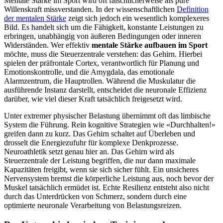
Mentale Stärke im Sport wird oft fälschlicherweise als pure
Willenskraft missverstanden. In der wissenschaftlichen
Definition
der mentalen Stärke
zeigt sich jedoch ein wesentlich komplexeres
Bild. Es handelt sich um die Fähigkeit, konstante Leistungen zu
erbringen, unabhängig von äußeren Bedingungen oder inneren
Widerständen. Wer effektiv
mentale Stärke aufbauen im Sport
möchte, muss die Steuerzentrale verstehen: das Gehirn. Hierbei
spielen der präfrontale Cortex, verantwortlich für Planung und
Emotionskontrolle, und die Amygdala, das emotionale
Alarmzentrum, die Hauptrollen. Während die Muskulatur die
ausführende Instanz darstellt, entscheidet die neuronale Effizienz
darüber, wie viel dieser Kraft tatsächlich freigesetzt wird.
Unter extremer physischer Belastung übernimmt oft das limbische
System die Führung. Rein kognitive Strategien wie «Durchhalten!»
greifen dann zu kurz. Das Gehirn schaltet auf Überleben und
drosselt die Energiezufuhr für komplexe Denkprozesse.
Neuroathletik setzt genau hier an. Das Gehirn wird als
Steuerzentrale der Leistung begriffen, die nur dann maximale
Kapazitäten freigibt, wenn sie sich sicher fühlt. Ein unsicheres
Nervensystem bremst die körperliche Leistung aus, noch bevor der
Muskel tatsächlich ermüdet ist. Echte Resilienz entsteht also nicht
durch das Unterdrücken von Schmerz, sondern durch eine
optimierte neuronale Verarbeitung von Belastungsreizen.