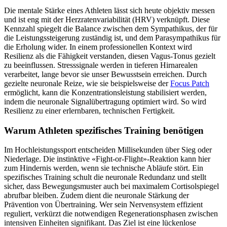
Die mentale Stärke eines Athleten lässt sich heute objektiv messen
und ist eng mit der Herzratenvariabilität (HRV) verknüpft. Diese
Kennzahl spiegelt die Balance zwischen dem Sympathikus, der für
die Leistungssteigerung zuständig ist, und dem Parasympathikus für
die Erholung wider. In einem professionellen Kontext wird
Resilienz als die Fähigkeit verstanden, diesen Vagus-Tonus gezielt
zu beeinflussen. Stresssignale werden in tieferen Hirnarealen
verarbeitet, lange bevor sie unser Bewusstsein erreichen. Durch
gezielte neuronale Reize, wie sie beispielsweise der
Focus Patch
ermöglicht, kann die Konzentrationsleistung stabilisiert werden,
indem die neuronale Signalübertragung optimiert wird. So wird
Resilienz zu einer erlernbaren, technischen Fertigkeit.
Warum Athleten spezifisches Training benötigen
Im Hochleistungssport entscheiden Millisekunden über Sieg oder
Niederlage. Die instinktive «Fight-or-Flight»-Reaktion kann hier
zum Hindernis werden, wenn sie technische Abläufe stört. Ein
spezifisches Training schult die neuronale Redundanz und stellt
sicher, dass Bewegungsmuster auch bei maximalem Cortisolspiegel
abrufbar bleiben. Zudem dient die neuronale Stärkung der
Prävention von Übertraining. Wer sein Nervensystem effizient
reguliert, verkürzt die notwendigen Regenerationsphasen zwischen
intensiven Einheiten signifikant. Das Ziel ist eine lückenlose