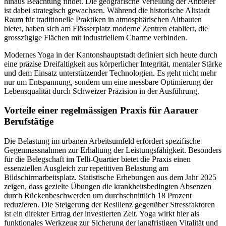
hinaus Beachtung findet. Die geografische Verteilung der Anbieter
ist dabei strategisch gewachsen. Während die historische Altstadt
Raum für traditionelle Praktiken in atmosphärischen Altbauten
bietet, haben sich am Flösserplatz moderne Zentren etabliert, die
grosszügige Flächen mit industriellem Charme verbinden.
Modernes Yoga in der Kantonshauptstadt definiert sich heute durch
eine präzise Dreifaltigkeit aus körperlicher Integrität, mentaler Stärke
und dem Einsatz unterstützender Technologien. Es geht nicht mehr
nur um Entspannung, sondern um eine messbare Optimierung der
Lebensqualität durch Schweizer Präzision in der Ausführung.
Vorteile einer regelmässigen Praxis für Aarauer
Berufstätige
Die Belastung im urbanen Arbeitsumfeld erfordert spezifische
Gegenmassnahmen zur Erhaltung der Leistungsfähigkeit. Besonders
für die Belegschaft im Telli-Quartier bietet die Praxis einen
essenziellen Ausgleich zur repetitiven Belastung am
Bildschirmarbeitsplatz. Statistische Erhebungen aus dem Jahr 2025
zeigen, dass gezielte Übungen die krankheitsbedingten Absenzen
durch Rückenbeschwerden um durchschnittlich 18 Prozent
reduzieren. Die Steigerung der Resilienz gegenüber Stressfaktoren
ist ein direkter Ertrag der investierten Zeit. Yoga wirkt hier als
funktionales Werkzeug zur Sicherung der langfristigen Vitalität und