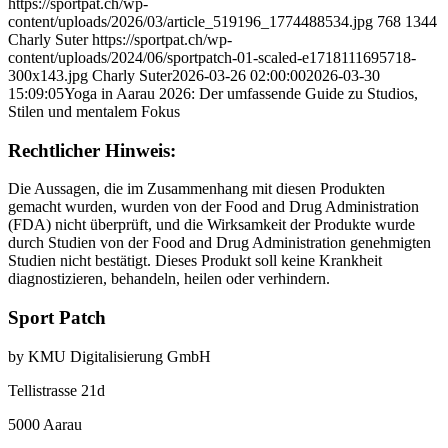
https://sportpat.ch/wp-
content/uploads/2026/03/article_519196_1774488534.jpg
768
1344
Charly Suter
https://sportpat.ch/wp-
content/uploads/2024/06/sportpatch-01-scaled-e1718111695718-
300x143.jpg
Charly Suter
2026-03-26 02:00:00
2026-03-30
15:09:05
Yoga in Aarau 2026: Der umfassende Guide zu Studios,
Stilen und mentalem Fokus
Rechtlicher Hinweis:
Die Aussagen, die im Zusammenhang mit diesen Produkten
gemacht wurden, wurden von der Food and Drug Administration
(FDA) nicht überprüft, und die Wirksamkeit der Produkte wurde
durch Studien von der Food and Drug Administration genehmigten
Studien nicht bestätigt. Dieses Produkt soll keine Krankheit
diagnostizieren, behandeln, heilen oder verhindern.
Sport Patch
by KMU Digitalisierung GmbH
Tellistrasse 21d
5000 Aarau