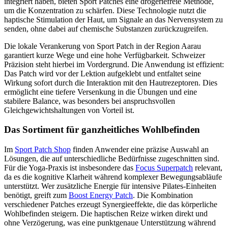
integriert haben, bieten Sport Patches eine drogeriefreie Methode,
um die Konzentration zu schärfen. Diese Technologie nutzt die
haptische Stimulation der Haut, um Signale an das Nervensystem zu
senden, ohne dabei auf chemische Substanzen zurückzugreifen.
Die lokale Verankerung von Sport Patch in der Region Aarau
garantiert kurze Wege und eine hohe Verfügbarkeit. Schweizer
Präzision steht hierbei im Vordergrund. Die Anwendung ist effizient:
Das Patch wird vor der Lektion aufgeklebt und entfaltet seine
Wirkung sofort durch die Interaktion mit den Hautrezeptoren. Dies
ermöglicht eine tiefere Versenkung in die Übungen und eine
stabilere Balance, was besonders bei anspruchsvollen
Gleichgewichtshaltungen von Vorteil ist.
Das Sortiment für ganzheitliches Wohlbefinden
Im
Sport Patch Shop
finden Anwender eine präzise Auswahl an
Lösungen, die auf unterschiedliche Bedürfnisse zugeschnitten sind.
Für die Yoga-Praxis ist insbesondere das
Focus Superpatch
relevant,
da es die kognitive Klarheit während komplexer Bewegungsabläufe
unterstützt. Wer zusätzliche Energie für intensive Pilates-Einheiten
benötigt, greift zum
Boost Energy Patch
. Die Kombination
verschiedener Patches erzeugt Synergieeffekte, die das körperliche
Wohlbefinden steigern. Die haptischen Reize wirken direkt und
ohne Verzögerung, was eine punktgenaue Unterstützung während