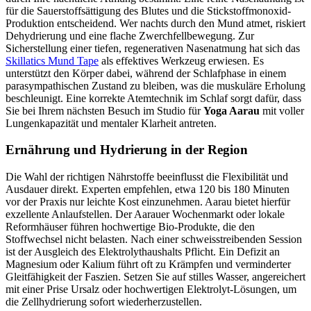
für die Sauerstoffsättigung des Blutes und die Stickstoffmonoxid-
Produktion entscheidend. Wer nachts durch den Mund atmet, riskiert
Dehydrierung und eine flache Zwerchfellbewegung. Zur
Sicherstellung einer tiefen, regenerativen Nasenatmung hat sich das
Skillatics Mund Tape
als effektives Werkzeug erwiesen. Es
unterstützt den Körper dabei, während der Schlafphase in einem
parasympathischen Zustand zu bleiben, was die muskuläre Erholung
beschleunigt. Eine korrekte Atemtechnik im Schlaf sorgt dafür, dass
Sie bei Ihrem nächsten Besuch im Studio für
Yoga Aarau
mit voller
Lungenkapazität und mentaler Klarheit antreten.
Ernährung und Hydrierung in der Region
Die Wahl der richtigen Nährstoffe beeinflusst die Flexibilität und
Ausdauer direkt. Experten empfehlen, etwa 120 bis 180 Minuten
vor der Praxis nur leichte Kost einzunehmen. Aarau bietet hierfür
exzellente Anlaufstellen. Der Aarauer Wochenmarkt oder lokale
Reformhäuser führen hochwertige Bio-Produkte, die den
Stoffwechsel nicht belasten. Nach einer schweisstreibenden Session
ist der Ausgleich des Elektrolythaushalts Pflicht. Ein Defizit an
Magnesium oder Kalium führt oft zu Krämpfen und verminderter
Gleitfähigkeit der Faszien. Setzen Sie auf stilles Wasser, angereichert
mit einer Prise Ursalz oder hochwertigen Elektrolyt-Lösungen, um
die Zellhydrierung sofort wiederherzustellen.