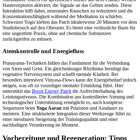
Hautrezeptoren aktiviert, die Signale an das Gehirn senden. Diese
Interaktion hilft dabei, neuronales Rauschen zu reduzieren und die
Konzentrationsfähigkeit während der Meditation zu schärfen.
Schweizer Yogis kleben das Patch idealerweise 20 Minuten vor dem
Studiobesuch auf den Oberarm. Es bietet eine verlässliche Basis für
eine ungestörte Praxis, ohne auf chemische Substanzen
zurückgreifen zu müssen.
Atemkontrolle und Energiefluss
Pranayama-Techniken bilden das Fundament für die Verbindung
von Atem und Geist. Ein gleichmässiger Rhythmus beruhigt das
vegetative Nervensystem und schafft mentale Klarheit. Bei
besonders intensiven Vinyasa-Flows kann der Energiebedarf jedoch
steigen, was oft zu vorzeitiger mentaler Ermüdung führt. Hier
unterstützt das
Boost Energy Patch
die Aufrechterhaltung des
Leistungsniveaus. Die Kombination aus kontrollierter Atmung und
technologischer Unterstützung ermöglicht es, auch komplexe
Sequenzen beim
Yoga Aarau
mit Präzision und Ausdauer zu
meistern. Eine strukturierte Integration dieser Werkzeuge führt zu
einer messbaren Steigerung der Trainingsqualität und einer
nachhaltigen Verankerung im Moment.
Vorbereitung und Regeneration: Tipps