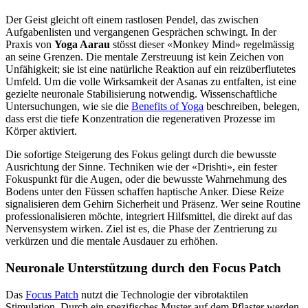
Der Geist gleicht oft einem rastlosen Pendel, das zwischen
Aufgabenlisten und vergangenen Gesprächen schwingt. In der
Praxis von
Yoga Aarau
stösst dieser «Monkey Mind» regelmässig
an seine Grenzen. Die mentale Zerstreuung ist kein Zeichen von
Unfähigkeit; sie ist eine natürliche Reaktion auf ein reizüberflutetes
Umfeld. Um die volle Wirksamkeit der Asanas zu entfalten, ist eine
gezielte neuronale Stabilisierung notwendig. Wissenschaftliche
Untersuchungen, wie sie die
Benefits of Yoga
beschreiben, belegen,
dass erst die tiefe Konzentration die regenerativen Prozesse im
Körper aktiviert.
Die sofortige Steigerung des Fokus gelingt durch die bewusste
Ausrichtung der Sinne. Techniken wie der «Drishti», ein fester
Fokuspunkt für die Augen, oder die bewusste Wahrnehmung des
Bodens unter den Füssen schaffen haptische Anker. Diese Reize
signalisieren dem Gehirn Sicherheit und Präsenz. Wer seine Routine
professionalisieren möchte, integriert Hilfsmittel, die direkt auf das
Nervensystem wirken. Ziel ist es, die Phase der Zentrierung zu
verkürzen und die mentale Ausdauer zu erhöhen.
Neuronale Unterstützung durch den Focus Patch
Das
Focus Patch
nutzt die Technologie der vibrotaktilen
Stimulation. Durch ein spezifisches Muster auf dem Pflaster werden