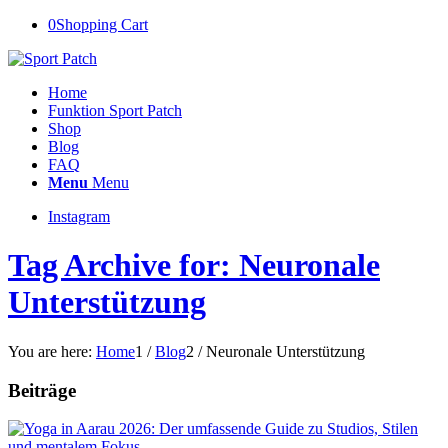
0
Shopping Cart
Home
Funktion Sport Patch
Shop
Blog
FAQ
Menu
Menu
Instagram
Tag Archive for: Neuronale
Unterstützung
You are here:
Home
1
/
Blog
2
/
Neuronale Unterstützung
Beiträge