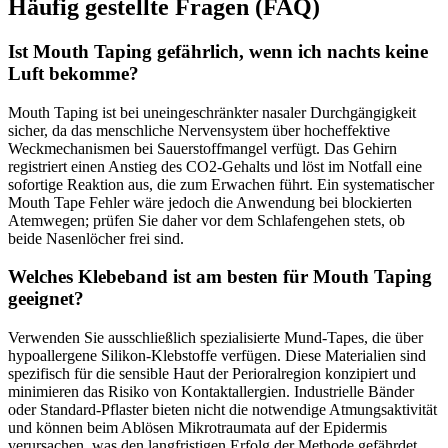
Häufig gestellte Fragen (FAQ)
Ist Mouth Taping gefährlich, wenn ich nachts keine
Luft bekomme?
Mouth Taping ist bei uneingeschränkter nasaler Durchgängigkeit
sicher, da das menschliche Nervensystem über hocheffektive
Weckmechanismen bei Sauerstoffmangel verfügt. Das Gehirn
registriert einen Anstieg des CO2-Gehalts und löst im Notfall eine
sofortige Reaktion aus, die zum Erwachen führt. Ein systematischer
Mouth Tape Fehler wäre jedoch die Anwendung bei blockierten
Atemwegen; prüfen Sie daher vor dem Schlafengehen stets, ob
beide Nasenlöcher frei sind.
Welches Klebeband ist am besten für Mouth Taping
geeignet?
Verwenden Sie ausschließlich spezialisierte Mund-Tapes, die über
hypoallergene Silikon-Klebstoffe verfügen. Diese Materialien sind
spezifisch für die sensible Haut der Perioralregion konzipiert und
minimieren das Risiko von Kontaktallergien. Industrielle Bänder
oder Standard-Pflaster bieten nicht die notwendige Atmungsaktivität
und können beim Ablösen Mikrotraumata auf der Epidermis
verursachen, was den langfristigen Erfolg der Methode gefährdet.