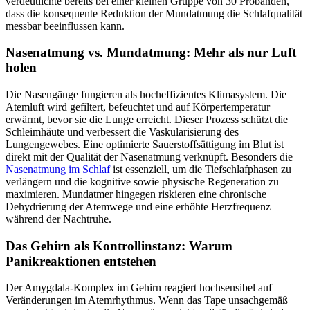
verdeutlichte bereits bei einer kleinen Gruppe von 30 Probanden,
dass die konsequente Reduktion der Mundatmung die Schlafqualität
messbar beeinflussen kann.
Nasenatmung vs. Mundatmung: Mehr als nur Luft
holen
Die Nasengänge fungieren als hocheffizientes Klimasystem. Die
Atemluft wird gefiltert, befeuchtet und auf Körpertemperatur
erwärmt, bevor sie die Lunge erreicht. Dieser Prozess schützt die
Schleimhäute und verbessert die Vaskularisierung des
Lungengewebes. Eine optimierte Sauerstoffsättigung im Blut ist
direkt mit der Qualität der Nasenatmung verknüpft. Besonders die
Nasenatmung im Schlaf
ist essenziell, um die Tiefschlafphasen zu
verlängern und die kognitive sowie physische Regeneration zu
maximieren. Mundatmer hingegen riskieren eine chronische
Dehydrierung der Atemwege und eine erhöhte Herzfrequenz
während der Nachtruhe.
Das Gehirn als Kontrollinstanz: Warum
Panikreaktionen entstehen
Der Amygdala-Komplex im Gehirn reagiert hochsensibel auf
Veränderungen im Atemrhythmus. Wenn das Tape unsachgemäß