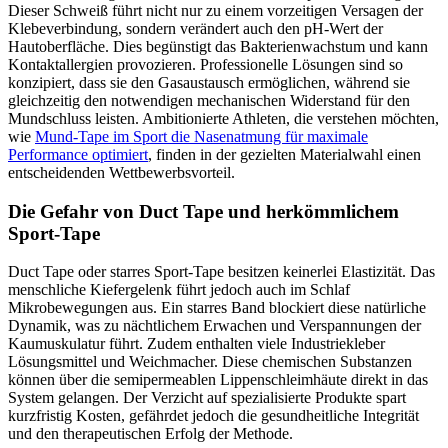
Dieser Schweiß führt nicht nur zu einem vorzeitigen Versagen der
Klebeverbindung, sondern verändert auch den pH-Wert der
Hautoberfläche. Dies begünstigt das Bakterienwachstum und kann
Kontaktallergien provozieren. Professionelle Lösungen sind so
konzipiert, dass sie den Gasaustausch ermöglichen, während sie
gleichzeitig den notwendigen mechanischen Widerstand für den
Mundschluss leisten. Ambitionierte Athleten, die verstehen möchten,
wie
Mund-Tape im Sport die Nasenatmung für maximale
Performance optimiert
, finden in der gezielten Materialwahl einen
entscheidenden Wettbewerbsvorteil.
Die Gefahr von Duct Tape und herkömmlichem
Sport-Tape
Duct Tape oder starres Sport-Tape besitzen keinerlei Elastizität. Das
menschliche Kiefergelenk führt jedoch auch im Schlaf
Mikrobewegungen aus. Ein starres Band blockiert diese natürliche
Dynamik, was zu nächtlichem Erwachen und Verspannungen der
Kaumuskulatur führt. Zudem enthalten viele Industriekleber
Lösungsmittel und Weichmacher. Diese chemischen Substanzen
können über die semipermeablen Lippenschleimhäute direkt in das
System gelangen. Der Verzicht auf spezialisierte Produkte spart
kurzfristig Kosten, gefährdet jedoch die gesundheitliche Integrität
und den therapeutischen Erfolg der Methode.