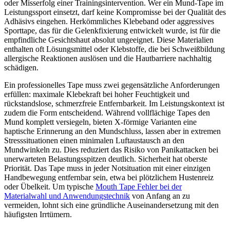
oder Misserfolg einer Trainingsintervention. Wer ein Mund-Tape im
Leistungssport einsetzt, darf keine Kompromisse bei der Qualität des
Adhäsivs eingehen. Herkömmliches Klebeband oder aggressives
Sporttape, das für die Gelenkfixierung entwickelt wurde, ist für die
empfindliche Gesichtshaut absolut ungeeignet. Diese Materialien
enthalten oft Lösungsmittel oder Klebstoffe, die bei Schweißbildung
allergische Reaktionen auslösen und die Hautbarriere nachhaltig
schädigen.
Ein professionelles Tape muss zwei gegensätzliche Anforderungen
erfüllen: maximale Klebekraft bei hoher Feuchtigkeit und
rückstandslose, schmerzfreie Entfernbarkeit. Im Leistungskontext ist
zudem die Form entscheidend. Während vollflächige Tapes den
Mund komplett versiegeln, bieten X-förmige Varianten eine
haptische Erinnerung an den Mundschluss, lassen aber in extremen
Stresssituationen einen minimalen Luftaustausch an den
Mundwinkeln zu. Dies reduziert das Risiko von Panikattacken bei
unerwarteten Belastungsspitzen deutlich. Sicherheit hat oberste
Priorität. Das Tape muss in jeder Notsituation mit einer einzigen
Handbewegung entfernbar sein, etwa bei plötzlichem Hustenreiz
oder Übelkeit. Um typische
Mouth Tape Fehler bei der
Materialwahl und Anwendungstechnik
von Anfang an zu
vermeiden, lohnt sich eine gründliche Auseinandersetzung mit den
häufigsten Irrtümern.