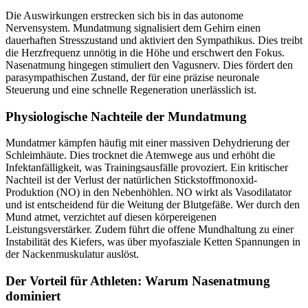
Die Auswirkungen erstrecken sich bis in das autonome
Nervensystem. Mundatmung signalisiert dem Gehirn einen
dauerhaften Stresszustand und aktiviert den Sympathikus. Dies treibt
die Herzfrequenz unnötig in die Höhe und erschwert den Fokus.
Nasenatmung hingegen stimuliert den Vagusnerv. Dies fördert den
parasympathischen Zustand, der für eine präzise neuronale
Steuerung und eine schnelle Regeneration unerlässlich ist.
Physiologische Nachteile der Mundatmung
Mundatmer kämpfen häufig mit einer massiven Dehydrierung der
Schleimhäute. Dies trocknet die Atemwege aus und erhöht die
Infektanfälligkeit, was Trainingsausfälle provoziert. Ein kritischer
Nachteil ist der Verlust der natürlichen Stickstoffmonoxid-
Produktion (NO) in den Nebenhöhlen. NO wirkt als Vasodilatator
und ist entscheidend für die Weitung der Blutgefäße. Wer durch den
Mund atmet, verzichtet auf diesen körpereigenen
Leistungsverstärker. Zudem führt die offene Mundhaltung zu einer
Instabilität des Kiefers, was über myofasziale Ketten Spannungen in
der Nackenmuskulatur auslöst.
Der Vorteil für Athleten: Warum Nasenatmung
dominiert