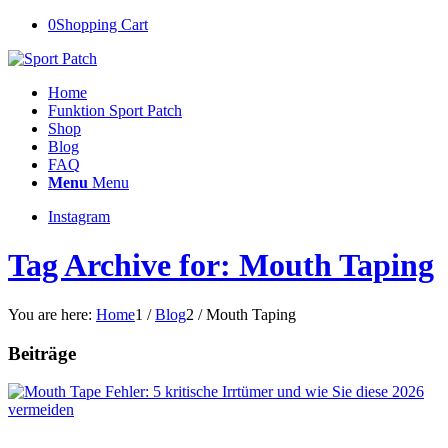
0
Shopping Cart
Home
Funktion Sport Patch
Shop
Blog
FAQ
Menu
Menu
Instagram
Tag Archive for: Mouth Taping
You are here:
Home
1
/
Blog
2
/
Mouth Taping
Beiträge