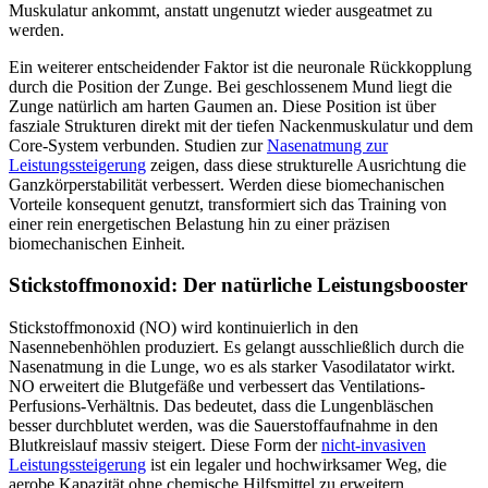
Muskulatur ankommt, anstatt ungenutzt wieder ausgeatmet zu
werden.
Ein weiterer entscheidender Faktor ist die neuronale Rückkopplung
durch die Position der Zunge. Bei geschlossenem Mund liegt die
Zunge natürlich am harten Gaumen an. Diese Position ist über
fasziale Strukturen direkt mit der tiefen Nackenmuskulatur und dem
Core-System verbunden. Studien zur
Nasenatmung zur
Leistungssteigerung
zeigen, dass diese strukturelle Ausrichtung die
Ganzkörperstabilität verbessert. Werden diese biomechanischen
Vorteile konsequent genutzt, transformiert sich das Training von
einer rein energetischen Belastung hin zu einer präzisen
biomechanischen Einheit.
Stickstoffmonoxid: Der natürliche Leistungsbooster
Stickstoffmonoxid (NO) wird kontinuierlich in den
Nasennebenhöhlen produziert. Es gelangt ausschließlich durch die
Nasenatmung in die Lunge, wo es als starker Vasodilatator wirkt.
NO erweitert die Blutgefäße und verbessert das Ventilations-
Perfusions-Verhältnis. Das bedeutet, dass die Lungenbläschen
besser durchblutet werden, was die Sauerstoffaufnahme in den
Blutkreislauf massiv steigert. Diese Form der
nicht-invasiven
Leistungssteigerung
ist ein legaler und hochwirksamer Weg, die
aerobe Kapazität ohne chemische Hilfsmittel zu erweitern.