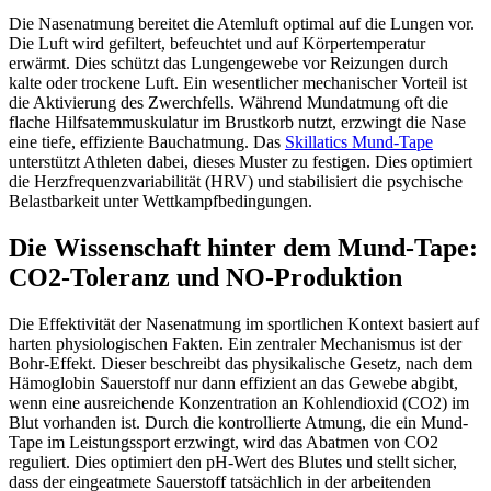
Die Nasenatmung bereitet die Atemluft optimal auf die Lungen vor.
Die Luft wird gefiltert, befeuchtet und auf Körpertemperatur
erwärmt. Dies schützt das Lungengewebe vor Reizungen durch
kalte oder trockene Luft. Ein wesentlicher mechanischer Vorteil ist
die Aktivierung des Zwerchfells. Während Mundatmung oft die
flache Hilfsatemmuskulatur im Brustkorb nutzt, erzwingt die Nase
eine tiefe, effiziente Bauchatmung. Das
Skillatics Mund-Tape
unterstützt Athleten dabei, dieses Muster zu festigen. Dies optimiert
die Herzfrequenzvariabilität (HRV) und stabilisiert die psychische
Belastbarkeit unter Wettkampfbedingungen.
Die Wissenschaft hinter dem Mund-Tape:
CO2-Toleranz und NO-Produktion
Die Effektivität der Nasenatmung im sportlichen Kontext basiert auf
harten physiologischen Fakten. Ein zentraler Mechanismus ist der
Bohr-Effekt. Dieser beschreibt das physikalische Gesetz, nach dem
Hämoglobin Sauerstoff nur dann effizient an das Gewebe abgibt,
wenn eine ausreichende Konzentration an Kohlendioxid (CO2) im
Blut vorhanden ist. Durch die kontrollierte Atmung, die ein Mund-
Tape im Leistungssport erzwingt, wird das Abatmen von CO2
reguliert. Dies optimiert den pH-Wert des Blutes und stellt sicher,
dass der eingeatmete Sauerstoff tatsächlich in der arbeitenden