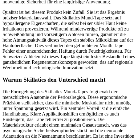
notwendige Sicherheit für eine langfristige Anwendung.
Qualität ist bei diesem Produkt kein Zufall. Sie ist das Ergebnis
präziser Materialauswahl. Das Skillatics Mund-Tape setzt auf
hypoallergene Eigenschaften, die selbst bei sensibler Haut keine
Irritationen provozieren. Während minderwertige Produkte oft zu
Schweißbildung und vorzeitigem Ablösen führen, garantiert die
hohe Atmungsaktivität dieses Tapes ein stabiles Mikroklima auf der
Hautoberfläche. Dies verhindert den gefürchteten Mouth Tape
Fehler einer unzureichenden Haftung durch Feuchtigkeitsstau. Für
Schweizer Athleten ist dieses Tape längst ein fester Bestandteil eines
ganzheitlichen Regenerationskonzepts geworden, das auf regionale
Wertarbeit und technologische Innovation setzt.
Warum Skillatics den Unterschied macht
Die Formgebung des Skillatics Mund-Tapes folgt exakt der
menschlichen Anatomie der Perioralregion. Diese ergonomische
Präzision stellt sicher, dass die mimische Muskulatur nicht unnötig
unter Spannung gesetzt wird. Ein zentraler Vorteil ist die einfache
Handhabung. Klare Applikationshilfen ermöglichen es auch
Einsteigern, das Tape fehlerfrei zu positionieren. Die
Materialstruktur erlaubt einen minimalen Gasaustausch, was das
psychologische Sicherheitsempfinden stärkt und die neuronale
Adaptation an die Nasenatmung beschleunigt. Es ist eine Investition