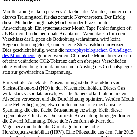
Mouth Taping ist kein passives Zukleben des Mundes, sondern ein
aktives Trainingstool für das zentrale Nervensystem. Der Erfolg
dieser Methode hängt maßgeblich von der Präzision der
Anwendung ab. Ein systematischer Mouth Tape Fehler fungiert oft
als Barriere für die neuronale Adaptation. Wenn das Gehirn den
Verschluss der Lippen als Bedrohung wahrnimmt, wird keine
Regeneration eingeleitet, sondern eine Stressreaktion provoziert.
Dies geschieht häufig, wenn die
neurophysiologischen Grundlagen
des Mundatmens
ignoriert werden. Chronische Mundatmer weisen
oft eine veränderte CO2-Toleranz auf; ein abruptes Verschließen
ohne Vorbereitung führt dann zu einem Anstieg des Cortisolspiegels
statt zur gewünschten Entspannung.
Ein zentraler Aspekt der Nasenatmung ist die Produktion von
Stickstoffmonoxid (NO) in den Nasennebenhöhlen. Dieses Gas
wirkt stark vasodilatatorisch, was die Sauerstoffaufnahme in den
Alveolen verbessert und die Durchblutung optimiert. Werden Mouth
Tape Fehler begangen, etwa durch eine zu hohe mechanische
Spannung, die eine flache Brustatmung erzwingt, bleibt dieser
regenerative Effekt aus. Die korrekte Anwendung hingegen fördert
die Zwerchfellatmung. Diese tiefe Atemform aktiviert den
Vagusnerv und bildet die Grundlage für eine hohe
Herzfrequenzvariabilität (HRV). Eine Pilotstudie aus dem Jahr 2015