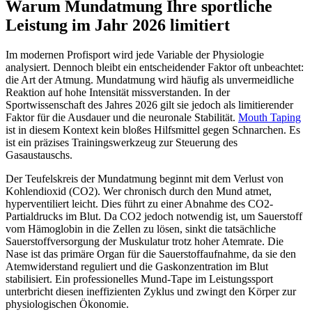
Warum Mundatmung Ihre sportliche
Leistung im Jahr 2026 limitiert
Im modernen Profisport wird jede Variable der Physiologie
analysiert. Dennoch bleibt ein entscheidender Faktor oft unbeachtet:
die Art der Atmung. Mundatmung wird häufig als unvermeidliche
Reaktion auf hohe Intensität missverstanden. In der
Sportwissenschaft des Jahres 2026 gilt sie jedoch als limitierender
Faktor für die Ausdauer und die neuronale Stabilität.
Mouth Taping
ist in diesem Kontext kein bloßes Hilfsmittel gegen Schnarchen. Es
ist ein präzises Trainingswerkzeug zur Steuerung des
Gasaustauschs.
Der Teufelskreis der Mundatmung beginnt mit dem Verlust von
Kohlendioxid (CO2). Wer chronisch durch den Mund atmet,
hyperventiliert leicht. Dies führt zu einer Abnahme des CO2-
Partialdrucks im Blut. Da CO2 jedoch notwendig ist, um Sauerstoff
vom Hämoglobin in die Zellen zu lösen, sinkt die tatsächliche
Sauerstoffversorgung der Muskulatur trotz hoher Atemrate. Die
Nase ist das primäre Organ für die Sauerstoffaufnahme, da sie den
Atemwiderstand reguliert und die Gaskonzentration im Blut
stabilisiert. Ein professionelles Mund-Tape im Leistungssport
unterbricht diesen ineffizienten Zyklus und zwingt den Körper zur
physiologischen Ökonomie.