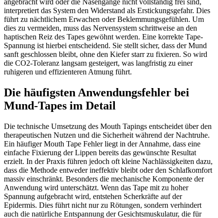
angebracht wird oder die Nasengänge nicht vollständig frei sind,
interpretiert das System den Widerstand als Erstickungsgefahr. Dies
führt zu nächtlichem Erwachen oder Beklemmungsgefühlen. Um
dies zu vermeiden, muss das Nervensystem schrittweise an den
haptischen Reiz des Tapes gewöhnt werden. Eine korrekte Tape-
Spannung ist hierbei entscheidend. Sie stellt sicher, dass der Mund
sanft geschlossen bleibt, ohne den Kiefer starr zu fixieren. So wird
die CO2-Toleranz langsam gesteigert, was langfristig zu einer
ruhigeren und effizienteren Atmung führt.
Die häufigsten Anwendungsfehler bei
Mund-Tapes im Detail
Die technische Umsetzung des Mouth Tapings entscheidet über den
therapeutischen Nutzen und die Sicherheit während der Nachtruhe.
Ein häufiger Mouth Tape Fehler liegt in der Annahme, dass eine
einfache Fixierung der Lippen bereits das gewünschte Resultat
erzielt. In der Praxis führen jedoch oft kleine Nachlässigkeiten dazu,
dass die Methode entweder ineffektiv bleibt oder den Schlafkomfort
massiv einschränkt. Besonders die mechanische Komponente der
Anwendung wird unterschätzt. Wenn das Tape mit zu hoher
Spannung aufgebracht wird, entstehen Scherkräfte auf der
Epidermis. Dies führt nicht nur zu Rötungen, sondern verhindert
auch die natürliche Entspannung der Gesichtsmuskulatur, die für