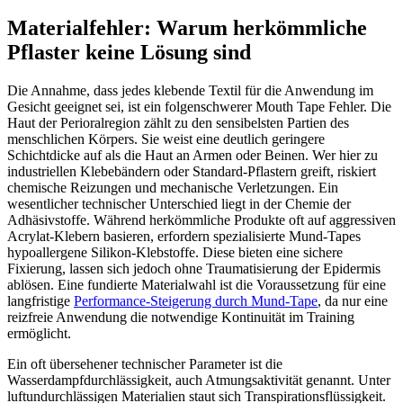
Materialfehler: Warum herkömmliche
Pflaster keine Lösung sind
Die Annahme, dass jedes klebende Textil für die Anwendung im
Gesicht geeignet sei, ist ein folgenschwerer Mouth Tape Fehler. Die
Haut der Perioralregion zählt zu den sensibelsten Partien des
menschlichen Körpers. Sie weist eine deutlich geringere
Schichtdicke auf als die Haut an Armen oder Beinen. Wer hier zu
industriellen Klebebändern oder Standard-Pflastern greift, riskiert
chemische Reizungen und mechanische Verletzungen. Ein
wesentlicher technischer Unterschied liegt in der Chemie der
Adhäsivstoffe. Während herkömmliche Produkte oft auf aggressiven
Acrylat-Klebern basieren, erfordern spezialisierte Mund-Tapes
hypoallergene Silikon-Klebstoffe. Diese bieten eine sichere
Fixierung, lassen sich jedoch ohne Traumatisierung der Epidermis
ablösen. Eine fundierte Materialwahl ist die Voraussetzung für eine
langfristige
Performance-Steigerung durch Mund-Tape
, da nur eine
reizfreie Anwendung die notwendige Kontinuität im Training
ermöglicht.
Ein oft übersehener technischer Parameter ist die
Wasserdampfdurchlässigkeit, auch Atmungsaktivität genannt. Unter
luftundurchlässigen Materialien staut sich Transpirationsflüssigkeit.