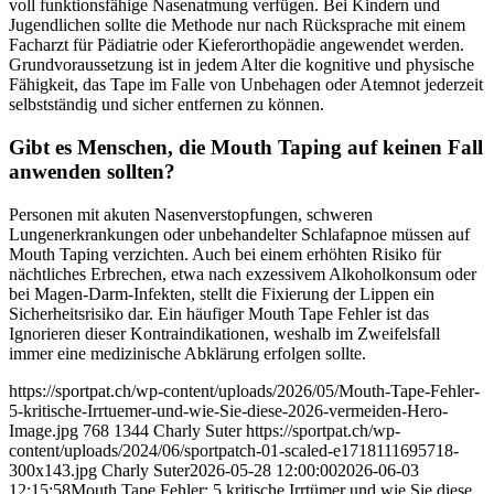
voll funktionsfähige Nasenatmung verfügen. Bei Kindern und
Jugendlichen sollte die Methode nur nach Rücksprache mit einem
Facharzt für Pädiatrie oder Kieferorthopädie angewendet werden.
Grundvoraussetzung ist in jedem Alter die kognitive und physische
Fähigkeit, das Tape im Falle von Unbehagen oder Atemnot jederzeit
selbstständig und sicher entfernen zu können.
Gibt es Menschen, die Mouth Taping auf keinen Fall
anwenden sollten?
Personen mit akuten Nasenverstopfungen, schweren
Lungenerkrankungen oder unbehandelter Schlafapnoe müssen auf
Mouth Taping verzichten. Auch bei einem erhöhten Risiko für
nächtliches Erbrechen, etwa nach exzessivem Alkoholkonsum oder
bei Magen-Darm-Infekten, stellt die Fixierung der Lippen ein
Sicherheitsrisiko dar. Ein häufiger Mouth Tape Fehler ist das
Ignorieren dieser Kontraindikationen, weshalb im Zweifelsfall
immer eine medizinische Abklärung erfolgen sollte.
https://sportpat.ch/wp-content/uploads/2026/05/Mouth-Tape-Fehler-
5-kritische-Irrtuemer-und-wie-Sie-diese-2026-vermeiden-Hero-
Image.jpg
768
1344
Charly Suter
https://sportpat.ch/wp-
content/uploads/2024/06/sportpatch-01-scaled-e1718111695718-
300x143.jpg
Charly Suter
2026-05-28 12:00:00
2026-06-03
12:15:58
Mouth Tape Fehler: 5 kritische Irrtümer und wie Sie diese