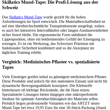
Skillatics Mund-Tape: Die Profi-Lösung aus der
Schweiz
Das
Skillatics Mund-Tape
wurde gezielt für die hohen
Anforderungen im Sport entwickelt. Die Materialbeschaffenheit ist
auf eine überdurchschnittliche Transpirationsrate ausgelegt, sodass
es auch bei intensiven Intervallläufen oder langen Ausdauereinheiten
sicher fixiert bleibt. Die ergonomische Form stabilisiert die
Lippenposition, ohne ein beklemmendes Gefühl der Einengung zu
erzeugen. Es ist ein Werkzeug, das Schweizer Präzision mit
funktionaler Sicherheit kombiniert und so die Akzeptanz im
täglichen Training erhöht.
Vergleich: Medizinisches Pflaster vs. spezialisierte
Tapes
Viele Einsteiger greifen initial zu günstigem medizinischem Pflaster.
Diese Produkte sind jedoch für den stationären Einsatz und nicht für
dynamische Bewegungsabläufe konzipiert. Die Klebstoffe
hinterlassen oft klebrige Rückstände, die die Haut reizen.
Spezialisierte Lösungen bieten hingegen eine mikroperforierte
Struktur für optimale Atemdurchlässigkeit des Materials selbst.
Preislich liegen professionelle Varianten wie das ARTZT neuro
Mund-Tape bei etwa 19,95 Euro für eine 30-Stück-Packung (Stand