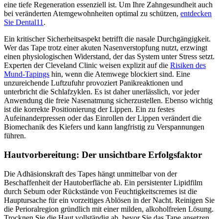
eine tiefe Regeneration essenziell ist. Um Ihre Zahngesundheit auch
bei veränderten Atemgewohnheiten optimal zu schützen,
entdecken
Sie Dental11
.
Ein kritischer Sicherheitsaspekt betrifft die nasale Durchgängigkeit.
Wer das Tape trotz einer akuten Nasenverstopfung nutzt, erzwingt
einen physiologischen Widerstand, der das System unter Stress setzt.
Experten der Cleveland Clinic weisen explizit auf die
Risiken des
Mund-Tapings
hin, wenn die Atemwege blockiert sind. Eine
unzureichende Luftzufuhr provoziert Panikreaktionen und
unterbricht die Schlafzyklen. Es ist daher unerlässlich, vor jeder
Anwendung die freie Nasenatmung sicherzustellen. Ebenso wichtig
ist die korrekte Positionierung der Lippen. Ein zu festes
Aufeinanderpressen oder das Einrollen der Lippen verändert die
Biomechanik des Kiefers und kann langfristig zu Verspannungen
führen.
Hautvorbereitung: Der unsichtbare Erfolgsfaktor
Die Adhäsionskraft des Tapes hängt unmittelbar von der
Beschaffenheit der Hautoberfläche ab. Ein persistenter Lipidfilm
durch Sebum oder Rückstände von Feuchtigkeitscremes ist die
Hauptursache für ein vorzeitiges Ablösen in der Nacht. Reinigen Sie
die Perioralregion gründlich mit einer milden, alkoholfreien Lösung.
Trocknen Sie die Haut vollständig ab, bevor Sie das Tape ansetzen.