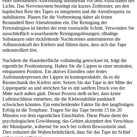
einer überhasteten Anwendung unmittelbar vor dem Ausschalten des
Lichts. Das Nervensystem benötigt ein kurzes Zeitfenster, um den
haptischen Reiz des Tapes zu integrieren und die Atemfrequenz zu
stabilisieren. Planen Sie die Vorbereitung daher als festen
Bestandteil Ihrer Abendroutine ein. Die Reinigung der
Perioralregion ist hierbei der erste essenzielle Schritt. Verwenden Sie
ausschließlich wasserbasierte Reinigungslösungen; ölhaltige
Substanzen oder rückfettende Nachtcremes unterminieren die
Adhäsionskraft des Klebers und führen dazu, dass sich das Tape
unkontrolliert löst.
Nachdem die Hautoberfläche vollständig getrocknet ist, folgt die
eigentliche Positionierung. Halten Sie die Lippen in einer neutralen,
entspannten Position. Ein aktives Einrollen oder festes
Aufeinanderpressen der Lippen ist kontraproduktiv, da es die
Biomechanik des Kiefers stört. Setzen Sie das Tape in der Mitte der
Lippenpartie an und streichen Sie es mit sanftem Druck von der
Mitte nach außen glatt. Dieser Prozess stellt sicher, dass keine
Lufteinschlüsse entstehen, die die Klebestabilität punktuell
schwächen könnten. Ein entscheidender Faktor für den langfristigen
Erfolg ist die Testphase. Tragen Sie das Tape bereits 15 bis 20
Minuten vor dem eigentlichen Einschlafen. Diese Phase dient der
psychologischen Gewöhnung; das Gehirn akzeptiert den Verschluss
der Mundpartie, während Sie noch bei vollem Bewusstsein sind.
Dies reduziert die Wahrscheinlichkeit, dass Sie das Tape im Schlaf