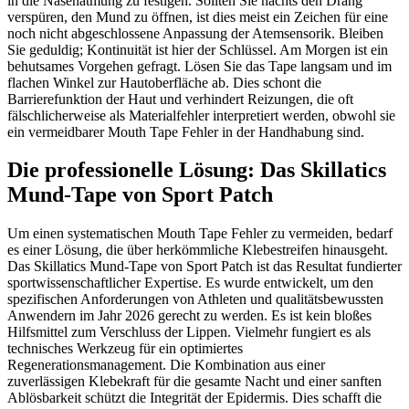
in die Nasenatmung zu festigen. Sollten Sie nachts den Drang
verspüren, den Mund zu öffnen, ist dies meist ein Zeichen für eine
noch nicht abgeschlossene Anpassung der Atemsensorik. Bleiben
Sie geduldig; Kontinuität ist hier der Schlüssel. Am Morgen ist ein
behutsames Vorgehen gefragt. Lösen Sie das Tape langsam und im
flachen Winkel zur Hautoberfläche ab. Dies schont die
Barrierefunktion der Haut und verhindert Reizungen, die oft
fälschlicherweise als Materialfehler interpretiert werden, obwohl sie
ein vermeidbarer Mouth Tape Fehler in der Handhabung sind.
Die professionelle Lösung: Das Skillatics
Mund-Tape von Sport Patch
Um einen systematischen Mouth Tape Fehler zu vermeiden, bedarf
es einer Lösung, die über herkömmliche Klebestreifen hinausgeht.
Das Skillatics Mund-Tape von Sport Patch ist das Resultat fundierter
sportwissenschaftlicher Expertise. Es wurde entwickelt, um den
spezifischen Anforderungen von Athleten und qualitätsbewussten
Anwendern im Jahr 2026 gerecht zu werden. Es ist kein bloßes
Hilfsmittel zum Verschluss der Lippen. Vielmehr fungiert es als
technisches Werkzeug für ein optimiertes
Regenerationsmanagement. Die Kombination aus einer
zuverlässigen Klebekraft für die gesamte Nacht und einer sanften
Ablösbarkeit schützt die Integrität der Epidermis. Dies schafft die