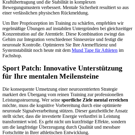
Kraftübertragung und die Stabilität in komplexen
Bewegungsmustern verbessert. Mentale Sicherheit resultiert so aus
einer verlässlichen physischen Rückmeldung.
Um Ihre Propriozeption im Training zu schärfen, empfehlen wir
regelmäßige Übungen auf instabilen Untergründen bei gleichzeitiger
Konzentration auf die Atemtiefe. Diese Kombination zwingt das
Gehirn zur Integration verschiedener Sinnesreize und festigt die
neuronale Kontrolle. Optimieren Sie Ihre Atemeffizienz und
Systemstabilität noch heute mit dem
Mund Tape für Athleten
im
Fachshop.
Sport Patch: Innovative Unterstützung
für Ihre mentalen Meilensteine
Die konsequente Umsetzung einer neurozentrierten Strategie
markiert den Übergang vom reinen Training zur professionellen
Leistungssteuerung. Wer seine
sportliche Ziele mental erreichen
möchte, muss die kognitive Vorbereitung durch eine optimierte
neuronale Signalverarbeitung stützen. Dieser ganzheitliche Ansatz
stellt sicher, dass die investierte Energie verlustfrei in Leistung
transformiert wird. Es geht nicht um kurzfristige Effekte, sondern
um die langfristige Überzeugung durch Qualität und messbare
Fortschritte in Ihrer athletischen Entwicklung.