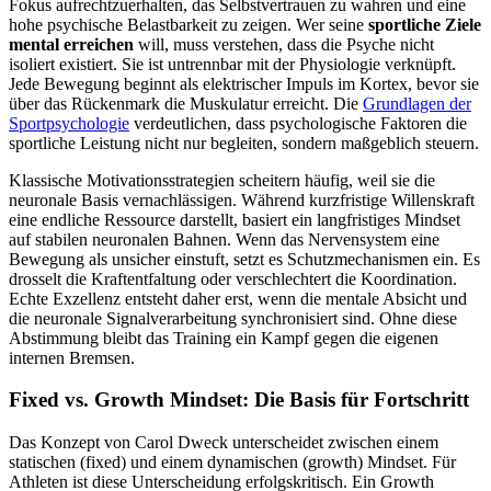
Fokus aufrechtzuerhalten, das Selbstvertrauen zu wahren und eine
hohe psychische Belastbarkeit zu zeigen. Wer seine
sportliche Ziele
mental erreichen
will, muss verstehen, dass die Psyche nicht
isoliert existiert. Sie ist untrennbar mit der Physiologie verknüpft.
Jede Bewegung beginnt als elektrischer Impuls im Kortex, bevor sie
über das Rückenmark die Muskulatur erreicht. Die
Grundlagen der
Sportpsychologie
verdeutlichen, dass psychologische Faktoren die
sportliche Leistung nicht nur begleiten, sondern maßgeblich steuern.
Klassische Motivationsstrategien scheitern häufig, weil sie die
neuronale Basis vernachlässigen. Während kurzfristige Willenskraft
eine endliche Ressource darstellt, basiert ein langfristiges Mindset
auf stabilen neuronalen Bahnen. Wenn das Nervensystem eine
Bewegung als unsicher einstuft, setzt es Schutzmechanismen ein. Es
drosselt die Kraftentfaltung oder verschlechtert die Koordination.
Echte Exzellenz entsteht daher erst, wenn die mentale Absicht und
die neuronale Signalverarbeitung synchronisiert sind. Ohne diese
Abstimmung bleibt das Training ein Kampf gegen die eigenen
internen Bremsen.
Fixed vs. Growth Mindset: Die Basis für Fortschritt
Das Konzept von Carol Dweck unterscheidet zwischen einem
statischen (fixed) und einem dynamischen (growth) Mindset. Für
Athleten ist diese Unterscheidung erfolgskritisch. Ein Growth