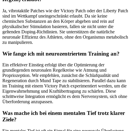
Ja, vibrotaktile Patches wie der Victory Patch oder der Liberty Patch
sind im Wettkampf uneingeschränkt erlaubt. Da sie keine
chemischen Substanzen an den Körper abgeben und rein auf
physikalischer Stimulation basieren, fallen sie nicht unter die
geltenden Doping-Richtlinien. Sie unterstützen die natürliche
neuronale Effizienz des Athleten, ohne den Organismus metabolisch
zu manipulieren.
Wie fange ich mit neurozentriertem Training an?
Ein effektiver Einstieg erfolgt über die Optimierung der
grundlegenden neuronalen Regelkreise wie Atmung und
Propriozeption. Wir empfehlen, zunächst die Schlafqualität und
Regeneration durch Mund Tape zu stabilisieren. Parallel dazu kann
im Training mit einem Victory Patch experimentiert werden, um die
Eigenwahrnehmung und Kraftübertragung zu schärfen. Diese
schrittweise Integration ermöglicht es dem Nervensystem, sich ohne
Überforderung anzupassen.
Was mache ich bei einem mentalen Tief trotz klarer
Ziele?
Ein mentales Tief ist oft ein Signal für eine neuronale Überlastung