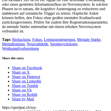
oder einen gestörten Informationsfluss im Nervensystem. In solchen
Phasen ist es ratsam, die kognitive Anstrengung zu reduzieren und
stattdessen auf somatische Trigger zu setzen. Haptische Anker
können helfen, den Fokus ohne großen mentalen Kraftaufwand
zurückzugewinnen. Prüfen Sie zudem Ihre Regenerationsparameter,
da mentale Stärke untrennbar mit einem erholten Nervensystem
verbunden ist.
Tags:
Biohacking
,
Fokus
,
Leistungssteigerung
,
Mentale Stärke
,
Mentaltraining
,
Neuroathletik
,
Sportpsychologie
,
Wettkampfvorbereitung
Share this entry
Share on Facebook
Share on X
Share on Pinterest
Share on LinkedIn
Share on Tumblr
Share on Vk
Share on Reddit
Share by Mail
https://sportpat.ch/wp-