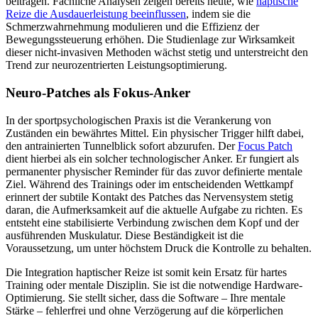
beitragen. Fachliche Analysen zeigen bereits heute, wie
haptische
Reize die Ausdauerleistung beeinflussen
, indem sie die
Schmerzwahrnehmung modulieren und die Effizienz der
Bewegungssteuerung erhöhen. Die Studienlage zur Wirksamkeit
dieser nicht-invasiven Methoden wächst stetig und unterstreicht den
Trend zur neurozentrierten Leistungsoptimierung.
Neuro-Patches als Fokus-Anker
In der sportpsychologischen Praxis ist die Verankerung von
Zuständen ein bewährtes Mittel. Ein physischer Trigger hilft dabei,
den antrainierten Tunnelblick sofort abzurufen. Der
Focus Patch
dient hierbei als ein solcher technologischer Anker. Er fungiert als
permanenter physischer Reminder für das zuvor definierte mentale
Ziel. Während des Trainings oder im entscheidenden Wettkampf
erinnert der subtile Kontakt des Patches das Nervensystem stetig
daran, die Aufmerksamkeit auf die aktuelle Aufgabe zu richten. Es
entsteht eine stabilisierte Verbindung zwischen dem Kopf und der
ausführenden Muskulatur. Diese Beständigkeit ist die
Voraussetzung, um unter höchstem Druck die Kontrolle zu behalten.
Die Integration haptischer Reize ist somit kein Ersatz für hartes
Training oder mentale Disziplin. Sie ist die notwendige Hardware-
Optimierung. Sie stellt sicher, dass die Software – Ihre mentale
Stärke – fehlerfrei und ohne Verzögerung auf die körperlichen