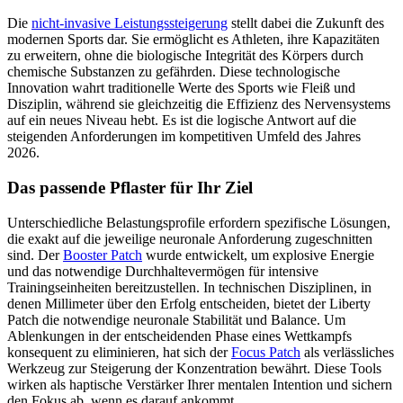
Die
nicht-invasive Leistungssteigerung
stellt dabei die Zukunft des
modernen Sports dar. Sie ermöglicht es Athleten, ihre Kapazitäten
zu erweitern, ohne die biologische Integrität des Körpers durch
chemische Substanzen zu gefährden. Diese technologische
Innovation wahrt traditionelle Werte des Sports wie Fleiß und
Disziplin, während sie gleichzeitig die Effizienz des Nervensystems
auf ein neues Niveau hebt. Es ist die logische Antwort auf die
steigenden Anforderungen im kompetitiven Umfeld des Jahres
2026.
Das passende Pflaster für Ihr Ziel
Unterschiedliche Belastungsprofile erfordern spezifische Lösungen,
die exakt auf die jeweilige neuronale Anforderung zugeschnitten
sind. Der
Booster Patch
wurde entwickelt, um explosive Energie
und das notwendige Durchhaltevermögen für intensive
Trainingseinheiten bereitzustellen. In technischen Disziplinen, in
denen Millimeter über den Erfolg entscheiden, bietet der Liberty
Patch die notwendige neuronale Stabilität und Balance. Um
Ablenkungen in der entscheidenden Phase eines Wettkampfs
konsequent zu eliminieren, hat sich der
Focus Patch
als verlässliches
Werkzeug zur Steigerung der Konzentration bewährt. Diese Tools
wirken als haptische Verstärker Ihrer mentalen Intention und sichern
den Fokus ab, wenn es darauf ankommt.