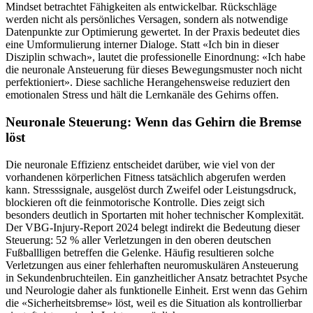
Mindset betrachtet Fähigkeiten als entwickelbar. Rückschläge
werden nicht als persönliches Versagen, sondern als notwendige
Datenpunkte zur Optimierung gewertet. In der Praxis bedeutet dies
eine Umformulierung interner Dialoge. Statt «Ich bin in dieser
Disziplin schwach», lautet die professionelle Einordnung: «Ich habe
die neuronale Ansteuerung für dieses Bewegungsmuster noch nicht
perfektioniert». Diese sachliche Herangehensweise reduziert den
emotionalen Stress und hält die Lernkanäle des Gehirns offen.
Neuronale Steuerung: Wenn das Gehirn die Bremse
löst
Die neuronale Effizienz entscheidet darüber, wie viel von der
vorhandenen körperlichen Fitness tatsächlich abgerufen werden
kann. Stresssignale, ausgelöst durch Zweifel oder Leistungsdruck,
blockieren oft die feinmotorische Kontrolle. Dies zeigt sich
besonders deutlich in Sportarten mit hoher technischer Komplexität.
Der VBG-Injury-Report 2024 belegt indirekt die Bedeutung dieser
Steuerung: 52 % aller Verletzungen in den oberen deutschen
Fußballligen betreffen die Gelenke. Häufig resultieren solche
Verletzungen aus einer fehlerhaften neuromuskulären Ansteuerung
in Sekundenbruchteilen. Ein ganzheitlicher Ansatz betrachtet Psyche
und Neurologie daher als funktionelle Einheit. Erst wenn das Gehirn
die «Sicherheitsbremse» löst, weil es die Situation als kontrollierbar