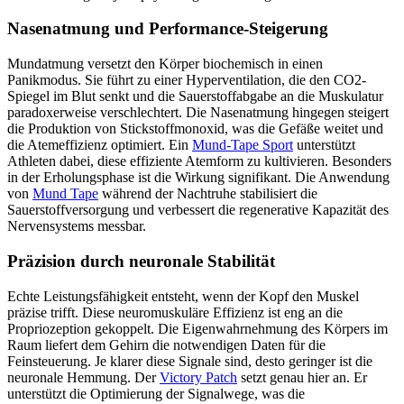
Nasenatmung und Performance-Steigerung
Mundatmung versetzt den Körper biochemisch in einen
Panikmodus. Sie führt zu einer Hyperventilation, die den CO2-
Spiegel im Blut senkt und die Sauerstoffabgabe an die Muskulatur
paradoxerweise verschlechtert. Die Nasenatmung hingegen steigert
die Produktion von Stickstoffmonoxid, was die Gefäße weitet und
die Atemeffizienz optimiert. Ein
Mund-Tape Sport
unterstützt
Athleten dabei, diese effiziente Atemform zu kultivieren. Besonders
in der Erholungsphase ist die Wirkung signifikant. Die Anwendung
von
Mund Tape
während der Nachtruhe stabilisiert die
Sauerstoffversorgung und verbessert die regenerative Kapazität des
Nervensystems messbar.
Präzision durch neuronale Stabilität
Echte Leistungsfähigkeit entsteht, wenn der Kopf den Muskel
präzise trifft. Diese neuromuskuläre Effizienz ist eng an die
Propriozeption gekoppelt. Die Eigenwahrnehmung des Körpers im
Raum liefert dem Gehirn die notwendigen Daten für die
Feinsteuerung. Je klarer diese Signale sind, desto geringer ist die
neuronale Hemmung. Der
Victory Patch
setzt genau hier an. Er
unterstützt die Optimierung der Signalwege, was die