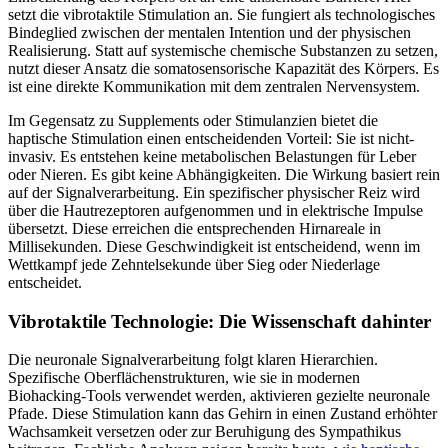
setzt die vibrotaktile Stimulation an. Sie fungiert als technologisches
Bindeglied zwischen der mentalen Intention und der physischen
Realisierung. Statt auf systemische chemische Substanzen zu setzen,
nutzt dieser Ansatz die somatosensorische Kapazität des Körpers. Es
ist eine direkte Kommunikation mit dem zentralen Nervensystem.
Im Gegensatz zu Supplements oder Stimulanzien bietet die
haptische Stimulation einen entscheidenden Vorteil: Sie ist nicht-
invasiv. Es entstehen keine metabolischen Belastungen für Leber
oder Nieren. Es gibt keine Abhängigkeiten. Die Wirkung basiert rein
auf der Signalverarbeitung. Ein spezifischer physischer Reiz wird
über die Hautrezeptoren aufgenommen und in elektrische Impulse
übersetzt. Diese erreichen die entsprechenden Hirnareale in
Millisekunden. Diese Geschwindigkeit ist entscheidend, wenn im
Wettkampf jede Zehntelsekunde über Sieg oder Niederlage
entscheidet.
Vibrotaktile Technologie: Die Wissenschaft dahinter
Die neuronale Signalverarbeitung folgt klaren Hierarchien.
Spezifische Oberflächenstrukturen, wie sie in modernen
Biohacking-Tools verwendet werden, aktivieren gezielte neuronale
Pfade. Diese Stimulation kann das Gehirn in einen Zustand erhöhter
Wachsamkeit versetzen oder zur Beruhigung des Sympathikus