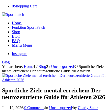
0
Shopping Cart
Home
Funktion Sport Patch
Shop
Blog
FAQ
Menu
Menu
Instagram
Blog
You are here:
Home
1
/
Blog
2
/
Uncategorized
3
/
Sportliche Ziele
mental erreichen: Der neurozentrierte Guide für Athleten ...
Sportliche Ziele mental erreichen: Der
neurozentrierte Guide für Athleten 2026
Juni 12, 2026
/
0 Comments
/
in
Uncategorized
/
by
Charly Suter